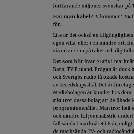
fortfarande miljoner svenskar på 
Har man kabel
-TV kommer TV4 fi
för.
Lite är det också en tillgänglighet
egen villa, eller i en mindre ort, f
via en antenn på taket och digitalb
Det som blir
kvar gratis i marknä
Barn, TV Finland. Frågan är dock
och Sveriges radio få ökade kostna
av beredskapsskäl. Det är företag
Mediebolagen är kunder hos dem. N
sikt tror dessa bolag att de öka
programinnehållet. Man tror helt 
och mindre till journalistik, under
fall sända i marknätet i 8 år, enligt
de marksända TV- och radiosändni