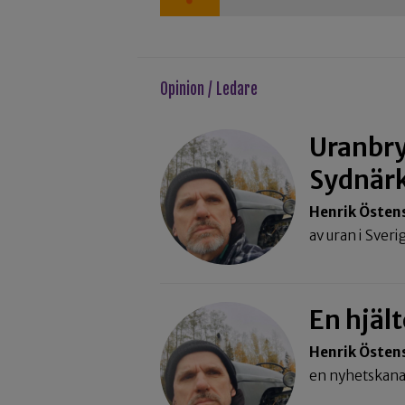
Opinion / Ledare
Uranbryt
Sydnär
Henrik Östen
av uran i Sver
En hjäl
Henrik Östen
en nyhetskana