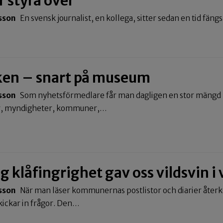
r styra över
sson
En svensk journalist, en kollega, sitter sedan en tid fängs
en – snart på museum
sson
Som nyhetsförmedlare får man dagligen en stor mängd 
er, myndigheter, kommuner,…
 klåfingrighet gav oss vildsvin i
sson
När man läser kommunernas postlistor och diarier åter
ickar in frågor. Den…