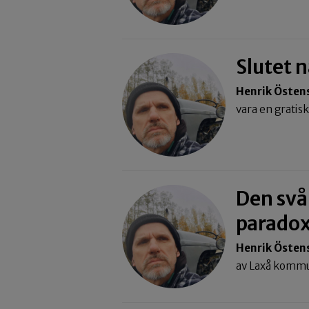
Slutet n
Henrik Östen
vara en gratis
Den svå
parado
Henrik Östen
av Laxå komm