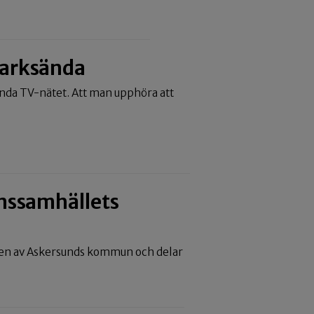
 marksända
da TV-nätet. Att man upphöra att
onssamhällets
elen av Askersunds kommun och delar