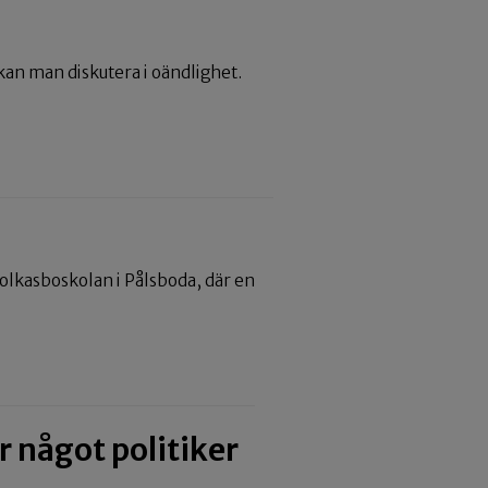
kan man diskutera i oändlighet.
olkasboskolan i Pålsboda, där en
er något politiker