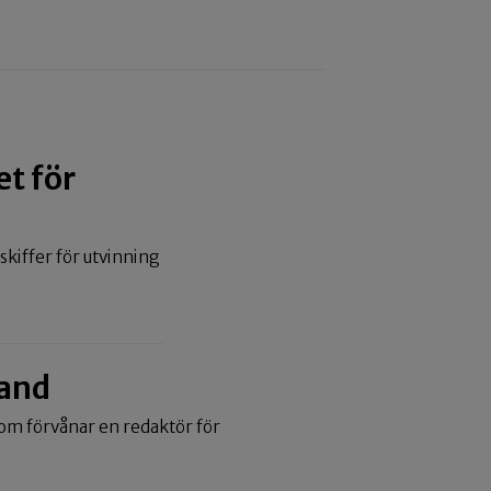
et för
a skiffer för utvinning
hand
 som förvånar en redaktör för