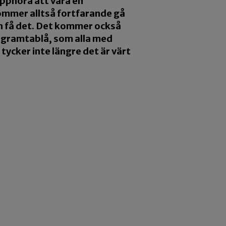
phöra att vara en
kommer alltså fortfarande gå
an få det. Det kommer också
rogramtablå, som alla med
tycker inte längre det är värt