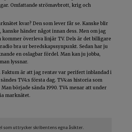
ngar. Omfattande strömavbrott, krig och
arknätet kvar? Den som lever får se. Kanske blir
ger, kanske händer något innan dess. Men om jag
n kommer överleva linjär TV. Dels är det billigare
 radio bra ur beredskapssynpunkt. Sedan har ju
iknande en oslagbar fördel. Man kan ju jobba,
 man lyssnar.
Faktum är att jag rentav var perifert inblandad i
m sändes TV4:s första dag. TV4:as historia som
. Man började sända 1990. TV4 menar att under
via marknätet.
el som uttrycker skribentens egna åsikter.