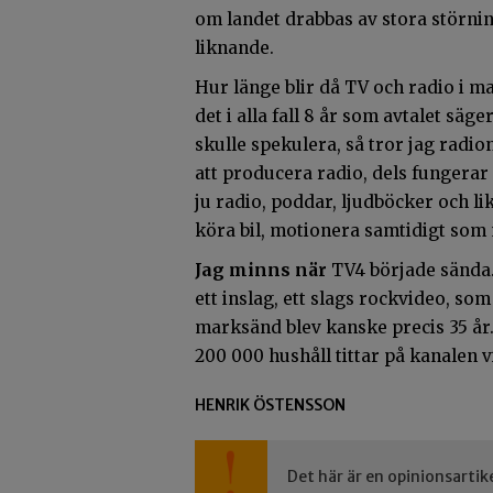
om landet drabbas av stora störni
liknande.
Hur länge blir då TV och radio i m
det i alla fall 8 år som avtalet sä
skulle spekulera, så tror jag radio
att producera radio, dels fungerar
ju radio, poddar, ljudböcker och l
köra bil, motionera samtidigt som
Jag minns när
TV4 började sända. 
ett inslag, ett slags rockvideo, so
marksänd blev kanske precis 35 år
200 000 hushåll tittar på kanalen 
HENRIK ÖSTENSSON
Det här är en opinionsartik