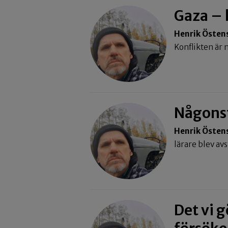
Gaza – 
Henrik Östen
Konflikten är 
Någonsta
Henrik Östen
lärare blev a
Det vi g