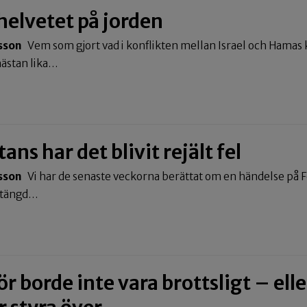
helvetet på jorden
sson
Vem som gjort vad i konflikten mellan Israel och Hamas 
nästan lika…
ns har det blivit rejält fel
sson
Vi har de senaste veckorna berättat om en händelse på F
vstängd…
ör borde inte vara brottsligt – ell