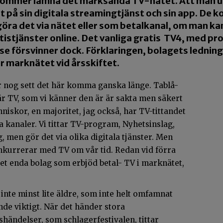
kommer lämna det marksända TV-nätet. Att man up
et på sin digitala streamingtjänst och sin app. De 
 göra det via nätet eller som betalkanal, om man k
tistjänster online. Det vanliga gratis TV4, med p
e försvinner dock. Förklaringen, bolagets ledning 
r marknätet vid årsskiftet.
nog sett det här komma ganska länge. Tablå-
njär TV, som vi känner den är är sakta men säkert
niskor, en majoritet, jag också, har TV-tittandet
la kanaler. Vi tittar TV-program, Nyhetsinslag,
, men gör det via olika digitala tjänster. Men
nkurrerar med TV om vår tid. Redan vid förra
det enda bolag som erbjöd betal- TV i marknätet,
nte minst lite äldre, som inte helt omfamnat
ande viktigt. När det händer stora
shändelser, som schlagerfestivalen, tittar