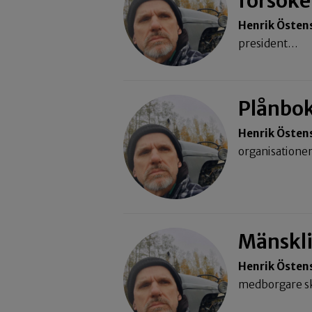
försöke
Henrik Östen
president…
Plånbok
Henrik Östen
organisation
Mänsklig
Henrik Östen
medborgare sk