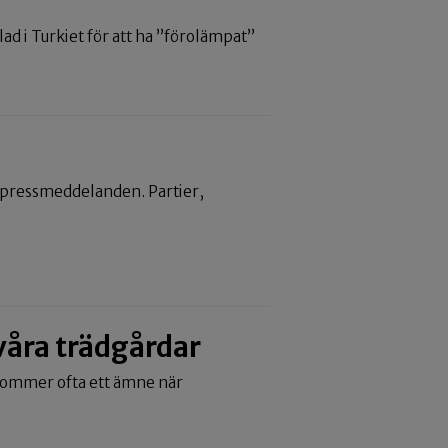
lad i Turkiet för att ha ”förolämpat”
pressmeddelanden. Partier,
 våra trädgårdar
kommer ofta ett ämne när