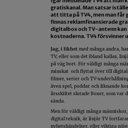
Igår meddelade TV4 att man 
gratiskanal. Man satsar iställ
att titta på TV4, men man får
finnas reklamfinansierade gra
digitalbox och TV-antenn kan s
kostnaderna. TV4 försvinner u
Jag, i likhet
med många andra, har 
TV, eller som det ibland kallas, li
på väg bort. För väldigt många män
minskat och flyttat över till digita
filmer, serier och TV-underhållning
även spel, poddar och liknande ko
årsskiftet slutade Boxer, som var 
sända.
Men för väldigt många människor, i
digital teknik, är linjär TV fortfar
nyhetshändelser, eller viktiga nöje