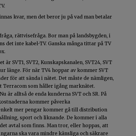
TV.
nnas kvar, men det beror ju på vad man betalar
sfråga, rättvisefråga. Bor man på landsbygden, i
inns det inte kabel-TV. Ganska många tittar på TV
ox.
tet är SVT1, SVT2, Kunskapskanalen, SVT24, SVT
 hur länge. För när TV4 hoppar av kommer SVT
der för att sända i nätet. Det måste de nämligen,
et Terracom som håller igång marknätet.
u är alltså de enda kunderna SVT och SR. På
de kostnaderna kommer påverka
enkelt mer pengar kommer gå till distribution
hållning, sport och liknande. De kommer i alla
 det avtal som finns. Man tror, eller hoppas, att
ngarna ska vara mindre känsliga och säkrare