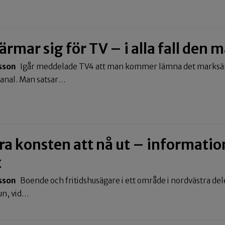
ärmar sig för TV – i alla fall den
sson
Igår meddelade TV4 att man kommer lämna det marksän
kanal. Man satsar…
ra konsten att nå ut – informati
x
sson
Boende och fritidshusägare i ett område i nordvästra d
un, vid…