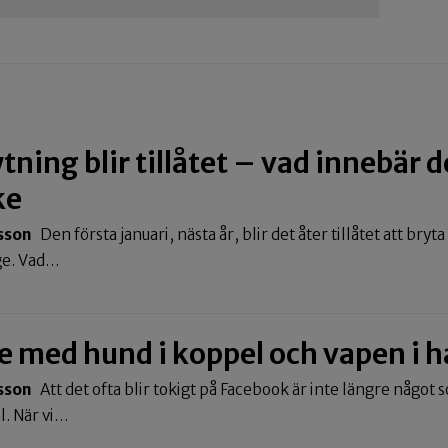
ning blir tillåtet – vad innebär d
ke
sson
Den första januari, nästa år, blir det åter tillåtet att bryt
ige. Vad…
te med hund i koppel och vapen i 
sson
Att det ofta blir tokigt på Facebook är inte längre något
l. När vi…