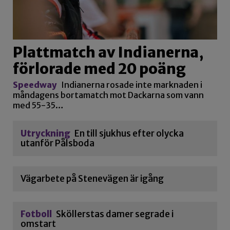
Plattmatch av Indianerna,
förlorade med 20 poäng
Speedway
Indianerna rosade inte marknaden i
måndagens bortamatch mot Dackarna som vann
med 55-35…
Utryckning
En till sjukhus efter olycka
utanför Pålsboda
Vägarbete på Stenevägen är igång
Fotboll
Sköllerstas damer segrade i
omstart