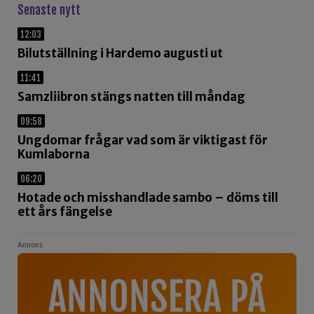
Senaste nytt
12:03
Bilutställning i Hardemo augusti ut
11:41
Samzliibron stängs natten till måndag
09:58
Ungdomar frågar vad som är viktigast för
Kumlaborna
06:20
Hotade och misshandlade sambo – döms till
ett års fängelse
Annons