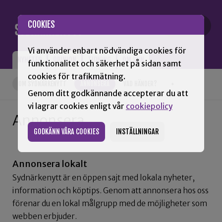
Gå till innehåll
COOKIES
Vi använder enbart nödvändiga cookies för
NYHETER
OPINION
TIDNING
OM SNN
funktionalitet och säkerhet på sidan samt
cookies för trafikmätning.
OM SYDNÄRKENYTT
ANNONSERA
VAD HÄNDER?
+
Genom ditt godkännande accepterar du att
vi lagrar cookies enligt vår
cookiepolicy
Annonsera
GODKÄNN VÅRA COOKIES
INSTÄLLNINGAR
Annonsera lokalt
Sydnärkenytt är en öppen sajt med lokala nyheter,
information och köptips. Genom att annonsera hos oss
förenar du en lokal målgrupp med de möjligheter som
webben erbjuder.