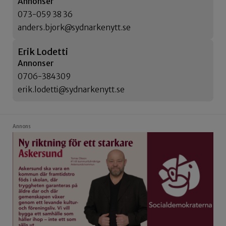
Annonser
073-059 38 36
anders.bjork@sydnarkenytt.se
Erik Lodetti
Annonser
0706-384309
erik.lodetti@sydnarkenytt.se
Annons