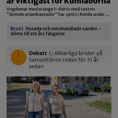
är viktigast för Kumlaborna
Ungdomar med oranga t-shirts med texten
”demokratiambassadör” har synts i Kumla under…
Brott
Hotade och misshandlade sambo –
döms till ett års fängelse
Debatt
L: Allvarliga brister på
Samzeliibron redan för 31 år
sedan