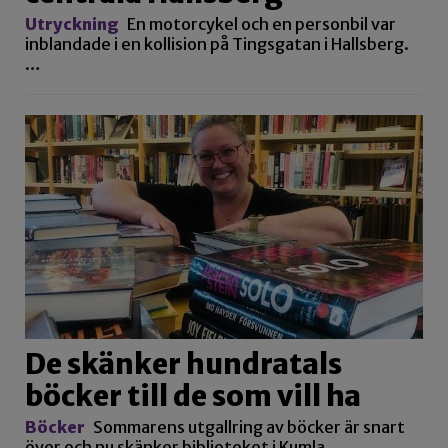
Utryckning
En motorcykel och en personbil var
inblandade i en kollision på Tingsgatan i Hallsberg.
…
De skänker hundratals
böcker till de som vill ha
Böcker
Sommarens utgallring av böcker är snart
över och nu skänker biblioteket i Kumla…