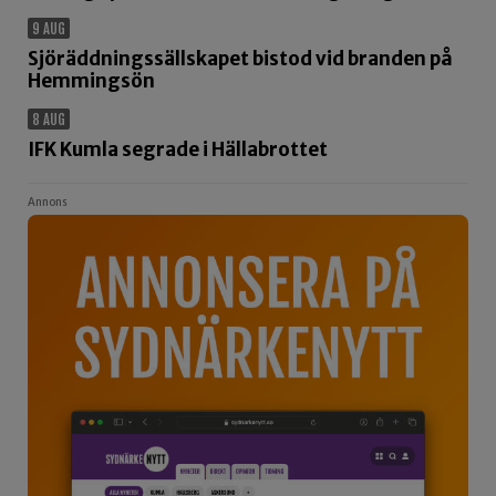
9 AUG
Sjöräddningssällskapet bistod vid branden på
Hemmingsön
8 AUG
IFK Kumla segrade i Hällabrottet
Annons