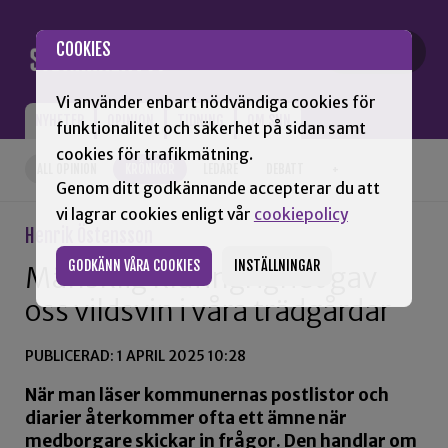
Gå till innehåll
COOKIES
Vi använder enbart nödvändiga cookies för
NYHETER
OPINION
TIDNING
OM SNN
funktionalitet och säkerhet på sidan samt
cookies för trafikmätning.
ALL OPINION
KRÖNIKOR
LEDARE
DEBATT
+
Genom ditt godkännande accepterar du att
vi lagrar cookies enligt vår
cookiepolicy
Henrik Östensson
GODKÄNN VÅRA COOKIES
INSTÄLLNINGAR
Mänsklig klåfingrighet gav
oss vildsvin i våra trädgårdar
PUBLICERAD: 1 APRIL 2025 10:28
När man läser kommunernas postlistor och
diarier återkommer ofta ett ämne när
medborgare skickar in frågor. Den handlar om