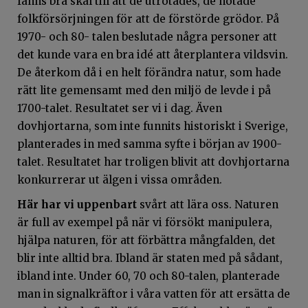
fanns bra skäl till att de utrotades, de hotade
folkförsörjningen för att de förstörde grödor. På
1970- och 80- talen beslutade några personer att
det kunde vara en bra idé att återplantera vildsvin.
De återkom då i en helt förändra natur, som hade
rätt lite gemensamt med den miljö de levde i på
1700-talet. Resultatet ser vi i dag. Även
dovhjortarna, som inte funnits historiskt i Sverige,
planterades in med samma syfte i början av 1900-
talet. Resultatet har troligen blivit att dovhjortarna
konkurrerar ut älgen i vissa områden.
Här har vi uppenbart
svårt att lära oss. Naturen
är full av exempel på när vi försökt manipulera,
hjälpa naturen, för att förbättra mångfalden, det
blir inte alltid bra. Ibland är staten med på sådant,
ibland inte. Under 60, 70 och 80-talen, planterade
man in signalkräftor i våra vatten för att ersätta de