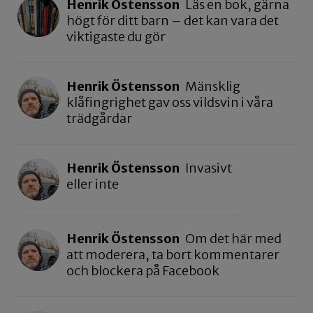
Henrik Östensson
Läs en bok, gärna
högt för ditt barn – det kan vara det
viktigaste du gör
Henrik Östensson
Mänsklig
klåfingrighet gav oss vildsvin i våra
trädgårdar
Henrik Östensson
Invasivt
eller inte
Henrik Östensson
Om det här med
att moderera, ta bort kommentarer
och blockera på Facebook