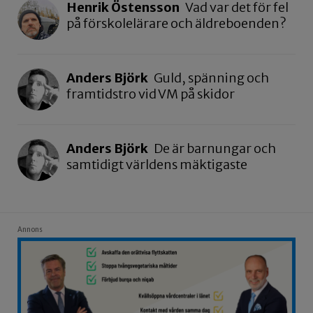
Henrik Östensson
Vad var det för fel
på förskolelärare och äldreboenden?
Anders Björk
Guld, spänning och
framtidstro vid VM på skidor
Anders Björk
De är barnungar och
samtidigt världens mäktigaste
Annons