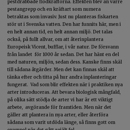
pestdrabbade flodkräftorna. Effekten blev än värre
pestangrepp och en kräftart som numera
betraktas som invasiv. Just nu planteras fiskarten
stör ut i Svenska vatten. Den har funnits här, men i
en helt annan tid, en helt annan miljö. Det talas
också, på fullt allvar, om att återinplantera
Europeisk Vicent, bufflar, i vår natur. De försvann
från landet för 1000 år sedan. Det har hänt en del
med naturen, miljön, sedan dess. Kanske finns skäl
till sådana åtgärder. Men det kan finnas skäl att
tänka efter och titta på hur andra inplanteringar
fungerat. Vad som blir effekten när i praktiken nya
arter introduceras. Att bevara biologisk mångfald,
på olika sätt stödja de arter vi har är ett viktigt
arbete, avgörande för framtiden. Men när det
gäller att plantera in nya arter, eller återföra
sådana som varit utdöda länge, så finns gott om
exempel när det gått rejält fel.