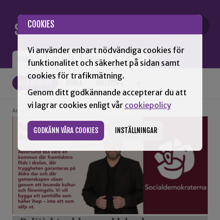
Gå till innehåll
COOKIES
Vi använder enbart nödvändiga cookies för
NYHETER
OPINION
TIDNING
OM SNN
funktionalitet och säkerhet på sidan samt
cookies för trafikmätning.
ALLA NYHETER
KUMLA
HALLSBERG
+
Genom ditt godkännande accepterar du att
vi lagrar cookies enligt vår
cookiepolicy
Annons
GODKÄNN VÅRA COOKIES
INSTÄLLNINGAR