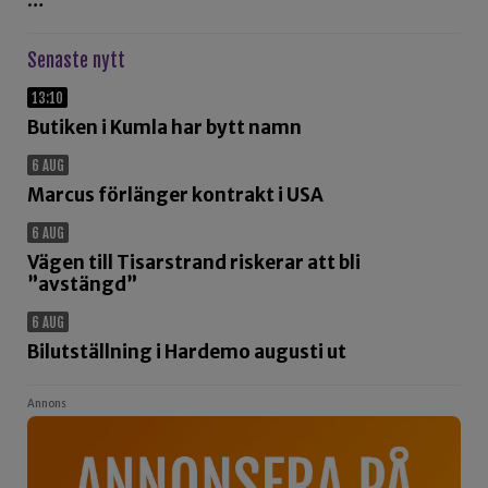
Senaste nytt
13:10
Butiken i Kumla har bytt namn
6 AUG
Marcus förlänger kontrakt i USA
6 AUG
Vägen till Tisarstrand riskerar att bli
”avstängd”
6 AUG
Bilutställning i Hardemo augusti ut
Annons