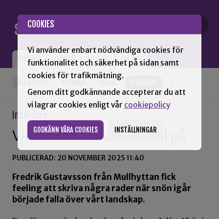
Gå till innehåll
COOKIES
Vi använder enbart nödvändiga cookies för
NYHETER
OPINION
TIDNING
OM SNN
funktionalitet och säkerhet på sidan samt
cookies för trafikmätning.
ALL OPINION
KRÖNIKOR
LEDARE
INSÄNDARE
+
Genom ditt godkännande accepterar du att
vi lagrar cookies enligt vår
cookiepolicy
Insändare
GODKÄNN VÅRA COOKIES
INSTÄLLNINGAR
Vinterdikt när andan föll på
PUBLICERAD: 20 NOVEMBER 2025 11:40
Fredrik Gustavsson från Mullhyttan fick
feeling att skriva några rader när snön igår
började falla över vårt landskap.