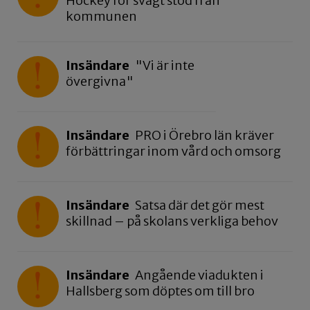
Hockey för svagt stöd från
kommunen
Insändare
"Vi är inte
övergivna"
Insändare
PRO i Örebro län kräver
förbättringar inom vård och omsorg
Insändare
Satsa där det gör mest
skillnad – på skolans verkliga behov
Insändare
Angående viadukten i
Hallsberg som döptes om till bro