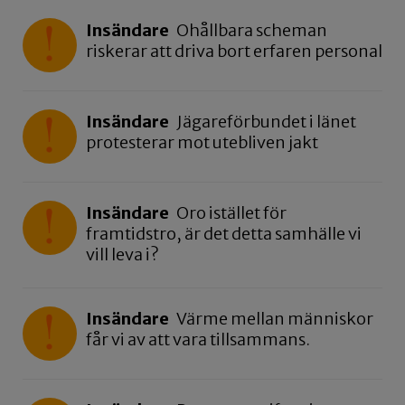
Insändare
Ohållbara scheman
riskerar att driva bort erfaren personal
Insändare
Jägareförbundet i länet
protesterar mot utebliven jakt
Insändare
Oro istället för
framtidstro, är det detta samhälle vi
vill leva i?
Insändare
Värme mellan människor
får vi av att vara tillsammans.