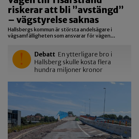
Vägen till Tisarstrand
riskerar att bli ”avstängd”
– vägstyrelse saknas
Hallsbergs kommun är största andelsägare i
vägsamfälligheten som ansvarar för vägen…
Debatt
En ytterligare bro i
Hallsberg skulle kosta flera
hundra miljoner kronor