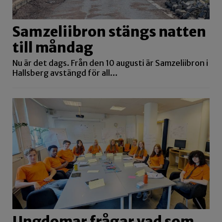
Samzeliibron stängs natten
till måndag
Nu är det dags. Från den 10 augusti är Samzeliibron i
Hallsberg avstängd för all…
Ungdomar frågar vad som