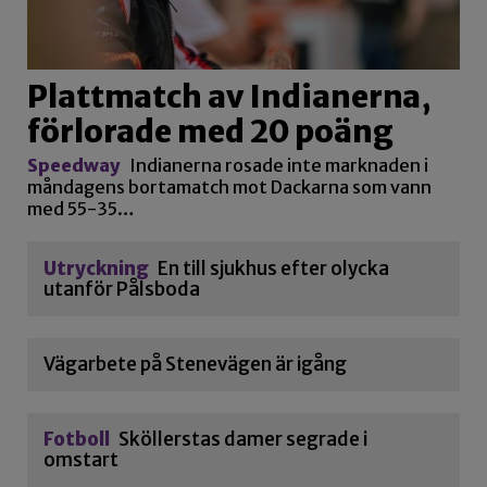
Plattmatch av Indianerna,
förlorade med 20 poäng
Speedway
Indianerna rosade inte marknaden i
måndagens bortamatch mot Dackarna som vann
med 55-35…
Utryckning
En till sjukhus efter olycka
utanför Pålsboda
Vägarbete på Stenevägen är igång
Fotboll
Sköllerstas damer segrade i
omstart