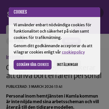
Gå till innehåll
COOKIES
Vi använder enbart nödvändiga cookies för
NYHETER
OPINION
TIDNING
OM SNN
funktionalitet och säkerhet på sidan samt
cookies för trafikmätning.
ALL OPINION
KRÖNIKOR
LEDARE
INSÄNDARE
+
Genom ditt godkännande accepterar du att
vi lagrar cookies enligt vår
cookiepolicy
Insändare
GODKÄNN VÅRA COOKIES
INSTÄLLNINGAR
Ohållbara scheman riskerar
att driva bort erfaren personal
PUBLICERAD: 3 MARCH 2026 13:41
Personal inom hemtjänsten i Kumla kommun
är inte nöjda med sina arbetsscheman och vill
återgå till den tidigare modellen.