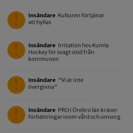
Insändare
Kulturen förtjänar
att hyllas
Insändare
Irritation hos Kumla
Hockey för svagt stöd från
kommunen
Insändare
"Vi är inte
övergivna"
Insändare
PRO i Örebro län kräver
förbättringar inom vård och omsorg