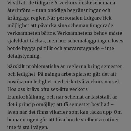
Vi vill att de tidigare 6-veckors önskeschemana
återinförs – utan onödiga begränsningar och
krångliga regler. När personalen tidigare fick
möjlighet att påverka sina scheman fungerade
verksamheten bättre. Verksamhetens behov måste
självklart täckas, men hur schemaläggningen löses
borde bygga på tillit och ansvarstagande – inte
detaljstyrning.
Särskilt problematiska är reglerna kring semester
och ledighet. På många arbetsplatser går det att
ansöka om ledighet med cirka två veckors varsel.
Hos oss krävs ofta sex-åtta veckors
framförhållning, och när schemat är fastställt är
det i princip omöjligt att få semester beviljad –
även när det finns vikarier som kan täcka upp. Om
bemanningen går att lösa borde stelbenta rutiner
inte få stå i vägen.