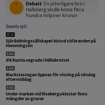
Debatt
En ytterligare bro i
Hallsberg skulle kosta flera
hundra miljoner kronor
Senaste nytt
05:16
Sjöräddningssällskapet bistod vid branden på
Hemmingsön
8 AUG
IFK Kumla segrade i Hällabrottet
8 AUG
Blackstastugan öppnas för visning på söndag
eftermiddag
8 AUG
Under marken vid Riseberga kloster finns
mängder av gravar