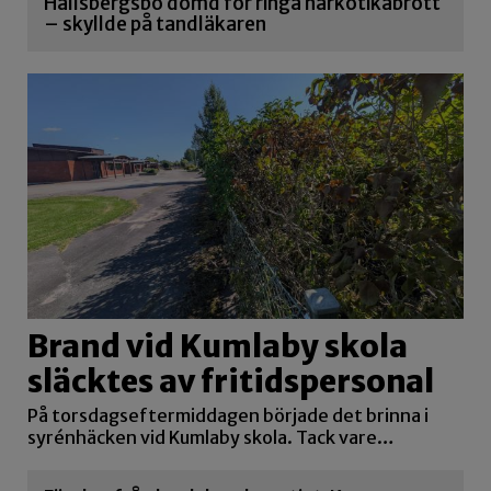
Hallsbergsbo dömd för ringa narkotikabrott
– skyllde på tandläkaren
Brand vid Kumlaby skola
släcktes av fritidspersonal
På torsdagseftermiddagen började det brinna i
syrénhäcken vid Kumlaby skola. Tack vare…