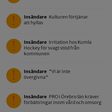
Insändare
Kulturen förtjänar
att hyllas
Insändare
Irritation hos Kumla
Hockey för svagt stöd från
kommunen
Insändare
"Vi är inte
övergivna"
Insändare
PRO i Örebro län kräver
förbättringar inom vård och omsorg