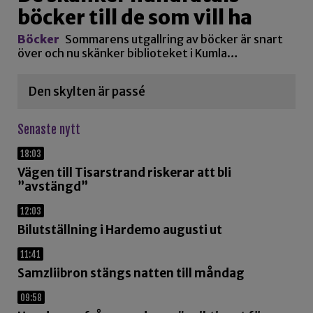
böcker till de som vill ha
Böcker
Sommarens utgallring av böcker är snart
över och nu skänker biblioteket i Kumla…
Den skylten är passé
Senaste nytt
18:03
Vägen till Tisarstrand riskerar att bli
”avstängd”
12:03
Bilutställning i Hardemo augusti ut
11:41
Samzliibron stängs natten till måndag
09:58