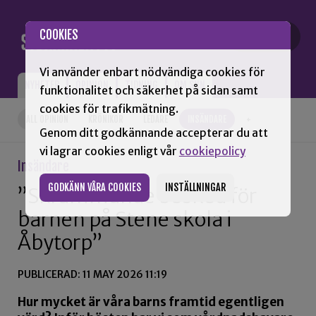
Gå till innehåll
COOKIES
Vi använder enbart nödvändiga cookies för
NYHETER
OPINION
TIDNING
OM SNN
funktionalitet och säkerhet på sidan samt
cookies för trafikmätning.
ALL OPINION
KRÖNIKOR
LEDARE
INSÄNDARE
+
Genom ditt godkännande accepterar du att
vi lagrar cookies enligt vår
cookiepolicy
Insändare
GODKÄNN VÅRA COOKIES
INSTÄLLNINGAR
”Skrämmande besked för
barnen på Stene skola i
Åbytorp”
PUBLICERAD: 11 MAY 2026 11:19
Hur mycket är våra barns framtid egentligen