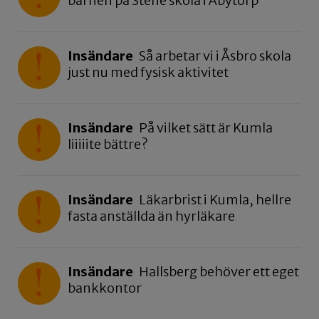
barnen på Stene skola i Åbytorp”
Insändare
Så arbetar vi i Åsbro skola
just nu med fysisk aktivitet
Insändare
På vilket sätt är Kumla
liiiiite bättre?
Insändare
Läkarbrist i Kumla, hellre
fasta anställda än hyrläkare
Insändare
Hallsberg behöver ett eget
bankkontor