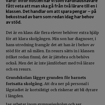
värd? Inför hösten har vi som vårdnadshavare
fått veta att man ska gå från två lärare till en i
klassen. Det handlar om att spara pengar – på
bekostnad av barn som redan idag har behov
av stöd.
Det är en klass där flera elever behöver extra hjälp
för att klara skolgången. Min son har diagnoser, i
hans utredning framgår det att han är i behov av
stöd för att nå målen. En resurs sätts in i klassen
(vilket redan finns), det är jättebra och behövs
också. Men det är inte jämförbart med två lärare
och en resurs.
Grundskolan lägger grunden för barnets
fortsatta skolgång.
Att dra ner på personal i
lågstadiet är kortsiktigt och riskerar att bli dyrare
i längden.
Jag arbetar inom gymnasieskolan och ser