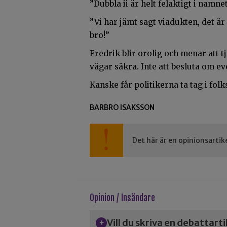
”Dubbla ii är helt felaktigt i namne
”Vi har jämt sagt viadukten, det är
bro!”
Fredrik blir orolig och menar att 
vägar säkra. Inte att besluta om ev
Kanske får politikerna ta tag i fol
BARBRO ISAKSSON
Det här är en opinionsartik
Opinion / Insändare
Vill du skriva en debattart