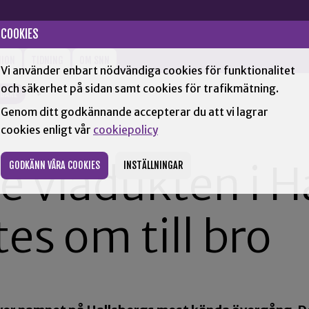
COOKIES
NION
TIDNING
OM SNN
Vi använder enbart nödvändiga cookies för funktionalitet
och säkerhet på sidan samt cookies för trafikmätning.
NDARE
+
Genom ditt godkännande accepterar du att vi lagrar
cookies enligt vår
cookiepolicy
 viadukten i H
GODKÄNN VÅRA COOKIES
INSTÄLLNINGAR
es om till bro