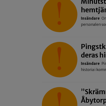
Minutst
hemtjä
Insändare
Om
personalen s
Pingstky
deras hi
Insändare
Pi
historia i ko
”Skrämm
Åbytor