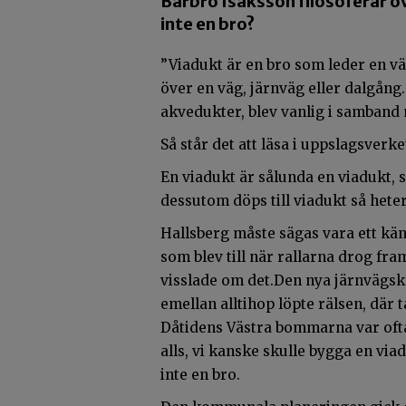
Barbro Isaksson filosoferar ö
inte en bro?
”Viadukt är en bro som leder en väg
över en väg, järnväg eller dalgång
akvedukter, blev vanlig i samband
Så står det att läsa i uppslagsverk
En viadukt är sålunda en viadukt,
dessutom döps till viadukt så heter
Hallsberg måste sägas vara ett kä
som blev till när rallarna drog fr
visslade om det.Den nya järnvägskn
emellan alltihop löpte rälsen, där t
Dåtidens Västra bommarna var oftare
alls, vi kanske skulle bygga en via
inte en bro.