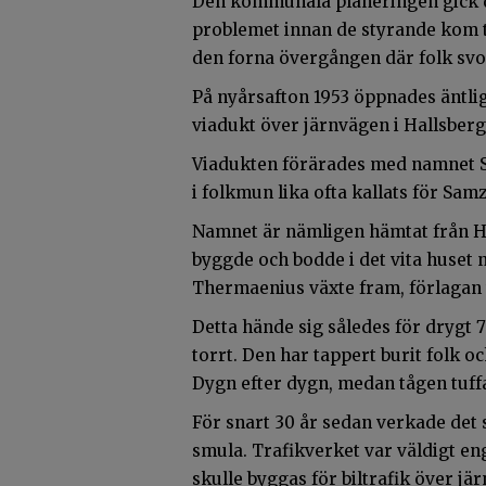
Den kommunala planeringen gick do
problemet innan de styrande kom ti
den forna övergången där folk svo
På nyårsafton 1953 öppnades äntli
viadukt över järnvägen i Hallsberg.
Viadukten förärades med namnet S
i folkmun lika ofta kallats för Sam
Namnet är nämligen hämtat från Ha
byggde och bodde i det vita huset 
Thermaenius växte fram, förlagan t
Detta hände sig således för drygt 
torrt. Den har tappert burit folk o
Dygn efter dygn, medan tågen tuff
För snart 30 år sedan verkade det
smula. Trafikverket var väldigt eng
skulle byggas för biltrafik över jä