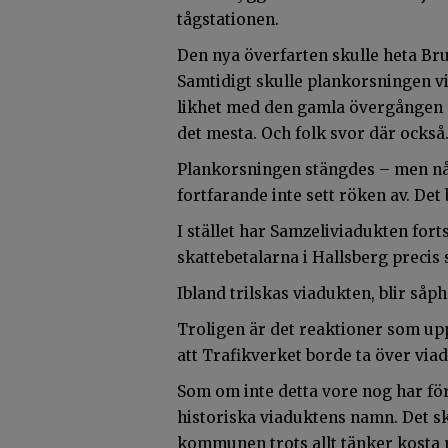
tågstationen.
Den nya överfarten skulle heta Bru
Samtidigt skulle plankorsningen vi
likhet med den gamla övergången p
det mesta. Och folk svor där också
Plankorsningen stängdes – men någo
fortfarande inte sett röken av. Det
I stället har Samzeliviadukten fortsa
skattebetalarna i Hallsberg preci
Ibland trilskas viadukten, blir såph
Troligen är det reaktioner som u
att Trafikverket borde ta över viadu
Som om inte detta vore nog har fö
historiska viaduktens namn. Det sk
kommunen trots allt tänker kosta 