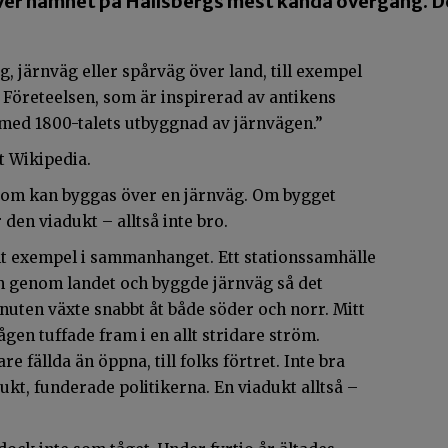
ver namnet på Hallsbergs mest kända övergång. Det
, järnväg eller spårväg över land, till exempel
. Företeelsen, som är inspirerad av antikens
 med 1800-talets utbyggnad av järnvägen.”
et Wikipedia.
 som kan byggas över en järnväg. Om bygget
 den viadukt – alltså inte bro.
nt exempel i sammanhanget. Ett stationssamhälle
am genom landet och byggde järnväg så det
uten växte snabbt åt både söder och norr. Mitt
ågen tuffade fram i en allt stridare ström.
 fällda än öppna, till folks förtret. Inte bra
dukt, funderade politikerna. En viadukt alltså –