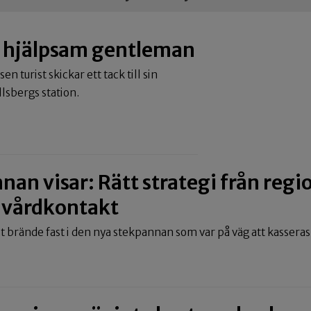
ll hjälpsam gentleman
sen turist skickar ett tack till sin
llsbergs station.
nan visar: Rätt strategi från reg
 vårdkontakt
lt brände fast i den nya stekpannan som var på väg att kasseras