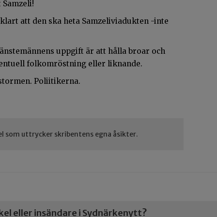
t Samzeli!
 klart att den ska heta Samzeliviadukten -inte
tjänstemännens uppgift är att hålla broar och
entuell folkomröstning eller liknande.
kstormen. Poliitikerna.
el som uttrycker skribentens egna åsikter.
ikel eller insändare i Sydnärkenytt?