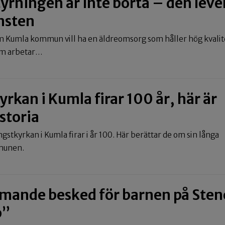
yrningen är inte borta – den lever
nsten
 Kumla kommun vill ha en äldreomsorg som håller hög kvalit
om arbetar…
rkan i Kumla firar 100 år, här är
storia
ngstkyrkan i Kumla firar i år 100. Här berättar de om sin långa
mmunen.
ande besked för barnen på Stene
p”