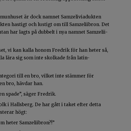
ommunhuset är dock namnet Samzeliviadukten
en hastigt och lustigt om till Samzeliibron. Det
 utan har lagts på dubbelt i nya namnet Samzelii-
, vi kan kalla honom Fredrik för han heter så,
la lära sig som inte skolkade från latin-
tegori till en bro, vilket inte stämmer för
en bro, hävdar han.
en spade”, säger Fredrik.
k i Hallsberg. De har gått i taket efter detta
sterar högt:
som heter Samzeliibron?!”