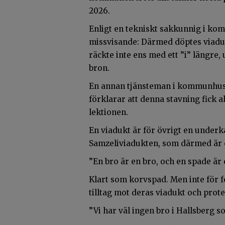
2026.
Enligt en tekniskt sakkunnig i k
missvisande: Därmed döptes viadukt
räckte inte ens med ett ”i” längre,
bron.
En annan tjänsteman i kommunhuset
förklarar att denna stavning fick al
lektionen.
En viadukt är för övrigt en underka
Samzeliviadukten, som därmed är 
”En bro är en bro, och en spade är 
Klart som korvspad. Men inte för fol
tilltag mot deras viadukt och prote
”Vi har väl ingen bro i Hallsberg 