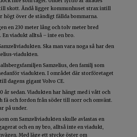
ck inte som tåget. Under fyrtio år ältades
ll skott. Ändå ligger kommunhuset strax intill
r högt över de ständigt fällda bommarna.
gen en 230 meter lång och tolv meter bred
 En viadukt alltså – inte en bro.
amzeliviadukten. Ska man vara noga så har den
zelius-viadukten.
llsbergsfamiljen Samzelius, den familj som
nedanför viadukten. I området där storföretaget
ill dagens gigant Volvo CE.
70 år sedan. Viadukten har hängt med i vått och
ch fä och fordon från söder till norr och omvänt.
ar på under.
 som om Samzeliviadukten skulle avlastas en
agerat och en ny bro, alltså inte en viadukt,
rnvägen. Med läge ett stycke öster om