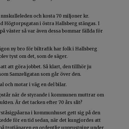
nnskulleleden och kosta 70 miljoner kr.
d Högtorpsgatan i östra Hallsberg stängas. I
å väster så var även dessa bommar fällda för
.
n ny bro för biltrafik har folk i Hallsberg
 blev tyst om det, som de säger.
tt att göra jobbet. Så klart, den tillhör ju
s som Samzeligatan som går över den.
al och motar i väg en del bilar.
ppstår när de styrande i kommunen muttrar om
kten. Är det tacken efter 70 års slit?
rståsigpåarna i kommunhuset gett sig på den
edde för en tid sedan, när det kungjordes att
på trotjänaren en ordentlig upprustning under