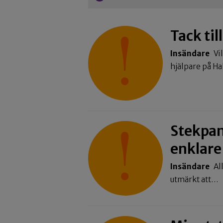
Tack ti
Insändare
Vil
hjälpare på Ha
Stekpan
enklare
Insändare
Al
utmärkt att…