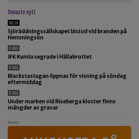
Senaste nytt
05:16
Sjöräddningssällskapet bistod vid branden på
Hemmingsön
8 AUG
IFK Kumla segrade i Hällabrottet
8 AUG
Blackstastugan öppnas för visning på söndag
eftermiddag
8 AUG
Under marken vid Riseberga kloster finns
mängder av gravar
Annons