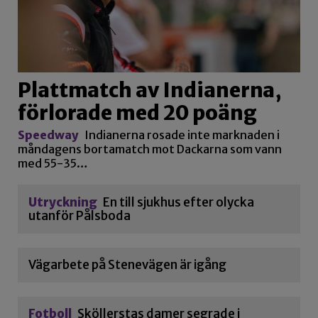
Plattmatch av Indianerna,
förlorade med 20 poäng
Speedway
Indianerna rosade inte marknaden i
måndagens bortamatch mot Dackarna som vann
med 55-35…
Utryckning
En till sjukhus efter olycka
utanför Pålsboda
Vägarbete på Stenevägen är igång
Fotboll
Sköllerstas damer segrade i