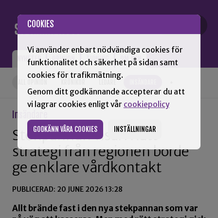
Gå till innehåll
COOKIES
Vi använder enbart nödvändiga cookies för
NYHETER
OPINION
TIDNING
OM SNN
funktionalitet och säkerhet på sidan samt
cookies för trafikmätning.
ALL OPINION
KRÖNIKOR
LEDARE
INSÄNDARE
+
Genom ditt godkännande accepterar du att
vi lagrar cookies enligt vår
cookiepolicy
Insändare
GODKÄNN VÅRA COOKIES
INSTÄLLNINGAR
Stekpannan visar: Rätt
strategi från regionen borde
ge enklare vårdkontakt
PUBLICERAD: 20 JUNE 2026 13:28
Allt brände fast i den nya stekpannan som var