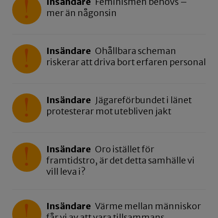
Insändare
Feminismen behövs –
mer än någonsin
Insändare
Ohållbara scheman
riskerar att driva bort erfaren personal
Insändare
Jägareförbundet i länet
protesterar mot utebliven jakt
Insändare
Oro istället för
framtidstro, är det detta samhälle vi
vill leva i?
Insändare
Värme mellan människor
får vi av att vara tillsammans.