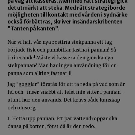
på väg att kasseras. Men med rätt strategi gick
det utmärkt att steka. Med rätt strategi borde
möjligheten till kontakt med vården i Sydnärke
också förbättras, skriver insändarskribenten
”Tanten på kanten”.
När vi haft vår nya rostfria stekpanna ett tag
började fisk och pannbiffar fastna i pannan! Så
irriterande! Måste vi kassera den ganska nya
stekpannan? Man har ingen användning för en
panna som allting fastnar i!
Jag "gogglar" förstås för att ta reda på vad som är
fel och inser snabbt att felet inte sitter i pannan –
utan i hur den används. Det krävs både kunskap
och omsorg.
1. Hetta upp pannan. Ett par vattendroppar ska
dansa på botten, först då är den redo.