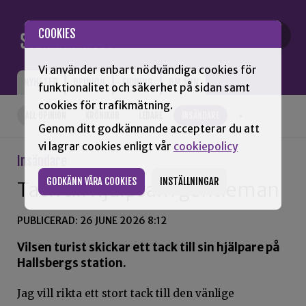
Gå till innehåll
COOKIES
Vi använder enbart nödvändiga cookies för
NYHETER
OPINION
TIDNING
OM SNN
funktionalitet och säkerhet på sidan samt
cookies för trafikmätning.
ALL OPINION
KRÖNIKOR
LEDARE
INSÄNDARE
+
Genom ditt godkännande accepterar du att
vi lagrar cookies enligt vår
cookiepolicy
Insändare
GODKÄNN VÅRA COOKIES
INSTÄLLNINGAR
Tack till hjälpsam gentleman
PUBLICERAD: 26 JUNE 2026 8:12
Vilsen turist skickar ett tack till sin hjälpare på
Hallsbergs station.
Jag vill rikta ett stort tack till den vänlige