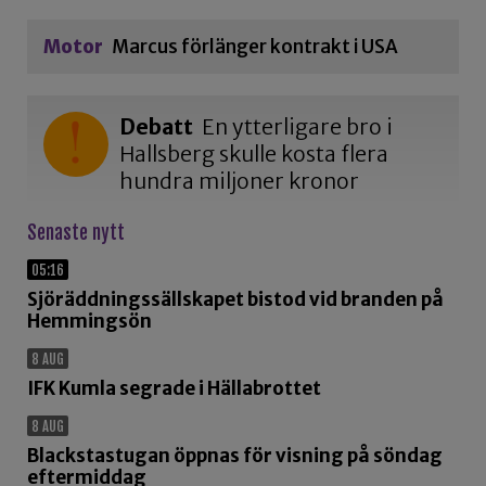
Motor
Marcus förlänger kontrakt i USA
Debatt
En ytterligare bro i
Hallsberg skulle kosta flera
hundra miljoner kronor
Senaste nytt
05:16
Sjöräddningssällskapet bistod vid branden på
Hemmingsön
8 AUG
IFK Kumla segrade i Hällabrottet
8 AUG
Blackstastugan öppnas för visning på söndag
eftermiddag