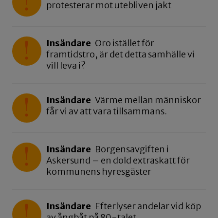
protesterar mot utebliven jakt
Insändare
Oro istället för
framtidstro, är det detta samhälle vi
vill leva i?
Insändare
Värme mellan människor
får vi av att vara tillsammans.
Insändare
Borgensavgiften i
Askersund – en dold extraskatt för
kommunens hyresgäster
Insändare
Efterlyser andelar vid köp
av ångbåt på 80-talet