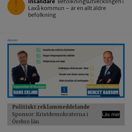
Insändare
Befolkningsutvecklingen i
Laxå kommun – är en allt äldre
befolkning
Annons
Politiskt reklammeddelande
Sponsor: Kristdemokraterna i
Läs mer
Örebro län