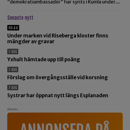
”demokratiambassadör” har synts i Kumla under…
Senaste nytt
06:44
Under marken vid Riseberga kloster finns
mängder av gravar
7 AUG
Yxhult hämtade upp till poäng
7 AUG
Förslag om övergångsställe vid korsning
7 AUG
Systrar har öppnat nytt längs Esplanaden
Annons