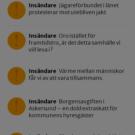
Insändare
Jägareförbundet i länet
protesterar mot utebliven jakt
Insändare
Oro istället för
framtidstro, är det detta samhälle vi
vill leva i?
Insändare
Värme mellan människor
får vi av att vara tillsammans.
Insändare
Borgensavgiften i
Askersund – en dold extraskatt för
kommunens hyresgäster