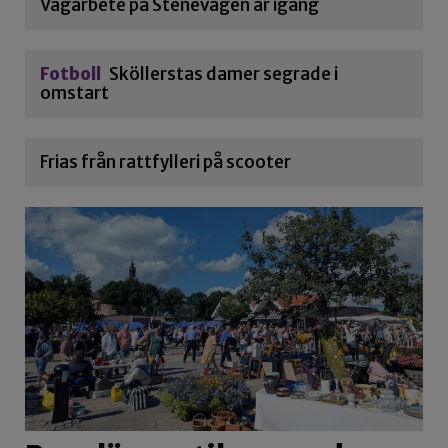
Vägarbete på Stenevägen är igång
Fotboll
Sköllerstas damer segrade i
omstart
Frias från rattfylleri på scooter