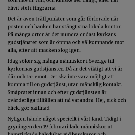
som inte är van, och kanske ser dåligt, eller har
blivit stel i fingrarna.
Det är även träffpunkter som går förlorade när
posten och banken har stängt sina lokala kontor.
På många orter är det numera endast kyrkans
gudstjänster som är öppna och välkomnande mot
alla, efter att macken slog igen.
Idag söker sig många människor i Sverige till
kyrkornas gudstjänster. Då är det viktigt att vi är
där och tar emot. Det ska inte vara möjligt att
komma till en gudstjänst, utan mänsklig kontakt.
Småpratet innan och efter gudstjänsten är
ovärderliga tillfällen att nå varandra. Hej, nick och
blick, gör skillnad.
Nyligen hände något speciellt i vårt land. Tidigt i
gryningen den 19 februari lade människor ut
hemstickade halsdukar vid busskurer och