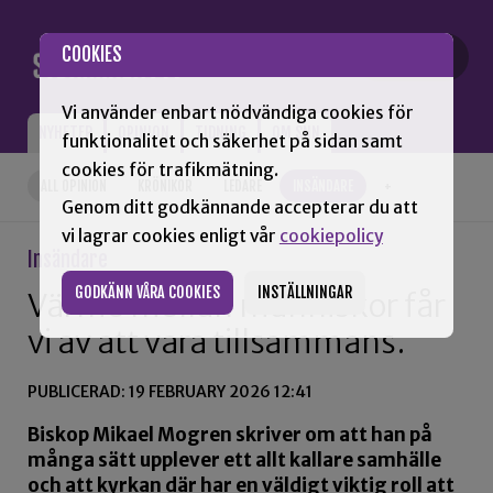
Gå till innehåll
COOKIES
Vi använder enbart nödvändiga cookies för
NYHETER
OPINION
TIDNING
OM SNN
funktionalitet och säkerhet på sidan samt
cookies för trafikmätning.
ALL OPINION
KRÖNIKOR
LEDARE
INSÄNDARE
+
Genom ditt godkännande accepterar du att
vi lagrar cookies enligt vår
cookiepolicy
Insändare
GODKÄNN VÅRA COOKIES
INSTÄLLNINGAR
Värme mellan människor får
vi av att vara tillsammans.
PUBLICERAD: 19 FEBRUARY 2026 12:41
Biskop Mikael Mogren skriver om att han på
många sätt upplever ett allt kallare samhälle
och att kyrkan där har en väldigt viktig roll att