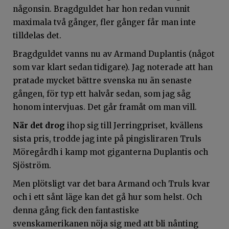
någonsin. Bragdguldet har hon redan vunnit
maximala två gånger, fler gånger får man inte
tilldelas det.
Bragdguldet vanns nu av Armand Duplantis (något
som var klart sedan tidigare). Jag noterade att han
pratade mycket bättre svenska nu än senaste
gången, för typ ett halvår sedan, som jag såg
honom intervjuas. Det går framåt om man vill.
När det drog
ihop sig till Jerringpriset, kvällens
sista pris, trodde jag inte på pingisliraren Truls
Möregårdh i kamp mot giganterna Duplantis och
Sjöström.
Men plötsligt var det bara Armand och Truls kvar
och i ett sånt läge kan det gå hur som helst. Och
denna gång fick den fantastiske
svenskamerikanen nöja sig med att bli nånting