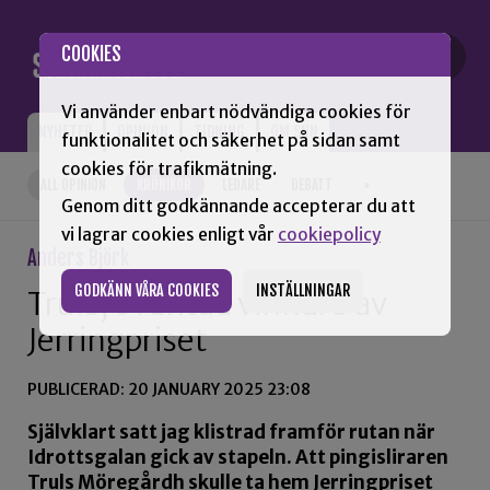
Gå till innehåll
COOKIES
Vi använder enbart nödvändiga cookies för
NYHETER
OPINION
TIDNING
OM SNN
funktionalitet och säkerhet på sidan samt
cookies för trafikmätning.
ALL OPINION
KRÖNIKOR
LEDARE
DEBATT
+
Genom ditt godkännande accepterar du att
vi lagrar cookies enligt vår
cookiepolicy
Anders Björk
GODKÄNN VÅRA COOKIES
INSTÄLLNINGAR
Truls, oväntad vinnare av
Jerringpriset
PUBLICERAD: 20 JANUARY 2025 23:08
Självklart satt jag klistrad framför rutan när
Idrottsgalan gick av stapeln. Att pingisliraren
Truls Möregårdh skulle ta hem Jerringpriset