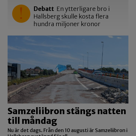
Debatt
En ytterligare bro i
Hallsberg skulle kosta flera
hundra miljoner kronor
Samzeliibron stängs natten
till måndag
Nu är det dags. Från den 10 augusti är Samzeliibron i