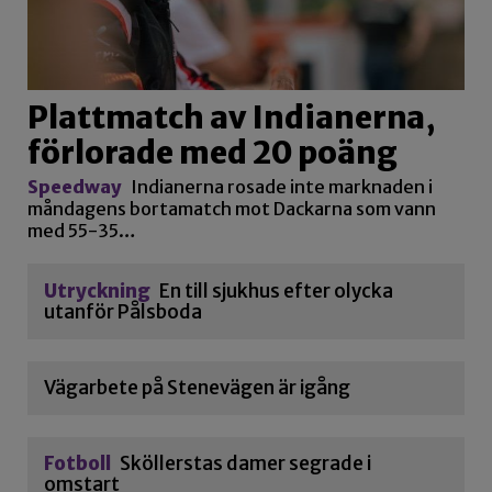
Plattmatch av Indianerna,
förlorade med 20 poäng
Speedway
Indianerna rosade inte marknaden i
måndagens bortamatch mot Dackarna som vann
med 55-35…
Utryckning
En till sjukhus efter olycka
utanför Pålsboda
Vägarbete på Stenevägen är igång
Fotboll
Sköllerstas damer segrade i
omstart