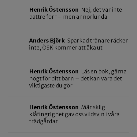
Henrik Östensson
Nej, det var inte
bättre förr – men annorlunda
Anders Björk
Sparkad tränare räcker
inte, ÖSK kommer att åka ut
Henrik Östensson
Läs en bok, gärna
högt för ditt barn – det kan vara det
viktigaste du gör
Henrik Östensson
Mänsklig
klåfingrighet gav oss vildsvin i våra
trädgårdar