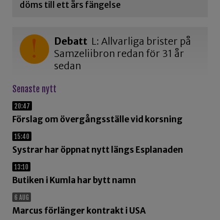
döms till ett års fängelse
Debatt
L: Allvarliga brister på
Samzeliibron redan för 31 år
sedan
Senaste nytt
20:47
Förslag om övergångsställe vid korsning
15:40
Systrar har öppnat nytt längs Esplanaden
13:10
Butiken i Kumla har bytt namn
6 AUG
Marcus förlänger kontrakt i USA