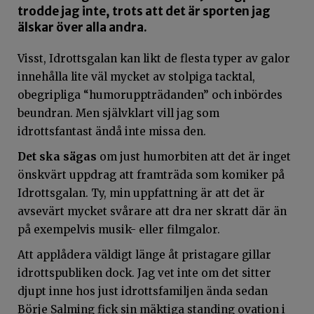
trodde jag inte, trots att det är sporten jag
älskar över alla andra.
Visst, Idrottsgalan kan likt de flesta typer av galor
innehålla lite väl mycket av stolpiga tacktal,
obegripliga “humoruppträdanden” och inbördes
beundran. Men självklart vill jag som
idrottsfantast ändå inte missa den.
Det ska sägas
om just humorbiten
att det är inget
önskvärt uppdrag att framträda som komiker på
Idrottsgalan. Ty, min uppfattning är att det är
avsevärt mycket svårare att dra ner skratt där än
på exempelvis musik- eller filmgalor.
Att applådera väldigt länge åt pristagare gillar
idrottspubliken dock. Jag vet inte om det sitter
djupt inne hos just idrottsfamiljen ända sedan
Börje Salming fick sin mäktiga standing ovation i