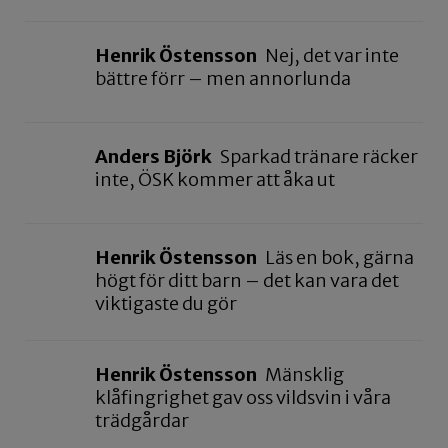
Henrik Östensson
Nej, det var inte
bättre förr – men annorlunda
Anders Björk
Sparkad tränare räcker
inte, ÖSK kommer att åka ut
Henrik Östensson
Läs en bok, gärna
högt för ditt barn – det kan vara det
viktigaste du gör
Henrik Östensson
Mänsklig
klåfingrighet gav oss vildsvin i våra
trädgårdar