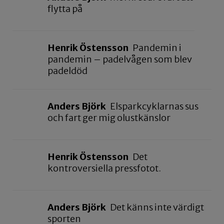
flytta på
Henrik Östensson
Pandemin i
pandemin – padelvågen som blev
padeldöd
Anders Björk
Elsparkcyklarnas sus
och fart ger mig olustkänslor
Henrik Östensson
Det
kontroversiella pressfotot.
Anders Björk
Det känns inte värdigt
sporten