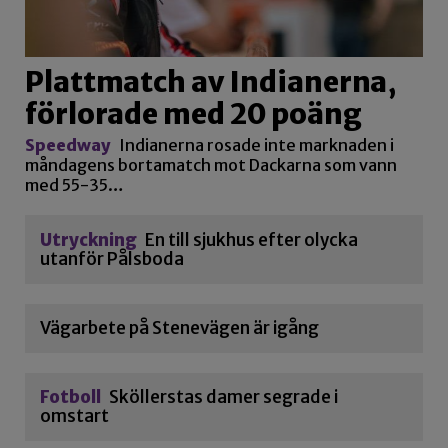
Plattmatch av Indianerna,
förlorade med 20 poäng
Speedway
Indianerna rosade inte marknaden i
måndagens bortamatch mot Dackarna som vann
med 55-35…
Utryckning
En till sjukhus efter olycka
utanför Pålsboda
Vägarbete på Stenevägen är igång
Fotboll
Sköllerstas damer segrade i
omstart