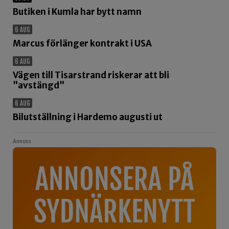
Butiken i Kumla har bytt namn
6 AUG
Marcus förlänger kontrakt i USA
6 AUG
Vägen till Tisarstrand riskerar att bli
”avstängd”
6 AUG
Bilutställning i Hardemo augusti ut
Annons