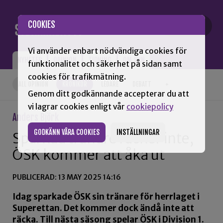
Gå till innehåll
COOKIES
Vi använder enbart nödvändiga cookies för
NYHETER
OPINION
TIDNING
OM SNN
funktionalitet och säkerhet på sidan samt
cookies för trafikmätning.
ALL OPINION
KRÖNIKOR
LEDARE
DEBATT
+
Genom ditt godkännande accepterar du att
vi lagrar cookies enligt vår
cookiepolicy
Anders Björk
GODKÄNN VÅRA COOKIES
INSTÄLLNINGAR
Sparkad tränare räcker inte,
ÖSK kommer att åka ut
PUBLICERAD: 13 MAY 2025 14:16
Idag sparkade ÖSK sin tränare för herrlaget i
Superettan. Det kommer dock ändå inte att
räcka. Till nästa säsong spelar ÖSK i Division 1.