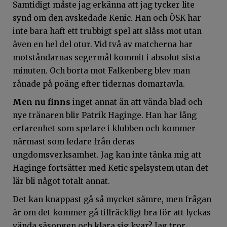
Samtidigt måste jag erkänna att jag tycker lite
synd om den avskedade Kenic. Han och ÖSK har
inte bara haft ett trubbigt spel att slåss mot utan
även en hel del otur. Vid två av matcherna har
motståndarnas segermål kommit i absolut sista
minuten. Och borta mot Falkenberg blev man
rånade på poäng efter tidernas domartavla.
Men nu finns
inget annat än att vända blad och
nye tränaren blir Patrik Haginge. Han har lång
erfarenhet som spelare i klubben och kommer
närmast som ledare från deras
ungdomsverksamhet. Jag kan inte tänka mig att
Haginge fortsätter med Ketic spelsystem utan det
lär bli något totalt annat.
Det kan knappast gå så mycket sämre, men frågan
är om det kommer gå tillräckligt bra för att lyckas
vända säsongen och klara sig kvar? Jag tror