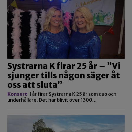
Systrarna K firar 25 år – ”Vi
sjunger tills någon säger åt
oss att sluta”
Konsert
I år firar Systrarna K 25 är som duo och
underhållare. Det har blivit över 1300…