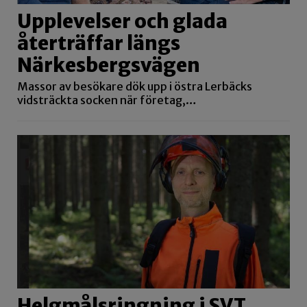
Upplevelser och glada
återträffar längs
Närkesbergsvägen
Massor av besökare dök upp i östra Lerbäcks
vidsträckta socken när företag,…
Helgmålsringning i SVT