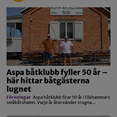
Aspa båtklubb fyller 50 år –
här hittar båtgästerna
lugnet
Föreningar
Aspa båtklubb firar 50 år i Olshammars
småbåtshamn. Varje år återvänder trogna…