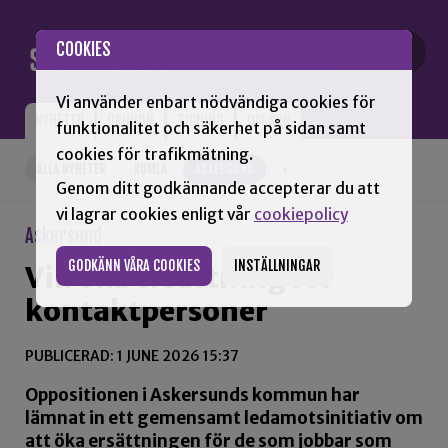
Gå till innehåll
COOKIES
Vi använder enbart nödvändiga cookies för
NYHETER
OPINION
TIDNING
OM SNN
funktionalitet och säkerhet på sidan samt
cookies för trafikmätning.
ALLA NYHETER
KUMLA
ASKERSUND
+
Genom ditt godkännande accepterar du att
vi lagrar cookies enligt vår
cookiepolicy
Askersund
GODKÄNN VÅRA COOKIES
INSTÄLLNINGAR
Vill öka ersättning för
kontaktpersoner
PUBLICERAD: 1 JUNE 2026 15:37
Oppositionen i Askersunds kommun har
lämnat in ett gemensamt ledamotsinitiativ om
att öka ersättningen för de som jobbar som