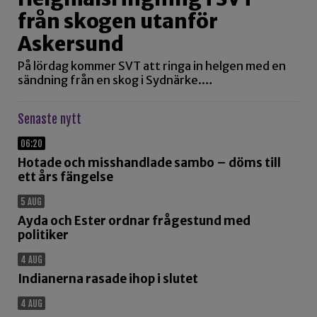
från skogen utanför
Askersund
På lördag kommer SVT att ringa in helgen med en
sändning från en skog i Sydnärke.…
Senaste nytt
06:20
Hotade och misshandlade sambo – döms till
ett års fängelse
5 AUG
Ayda och Ester ordnar frågestund med
politiker
4 AUG
Indianerna rasade ihop i slutet
4 AUG