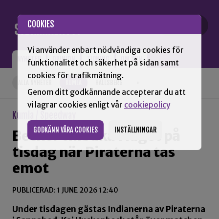
Gå till innehåll
COOKIES
Vi använder enbart nödvändiga cookies för
NYHETER
OPINION
TIDNING
OM SNN
funktionalitet och säkerhet på sidan samt
cookies för trafikmätning.
ALLA NYHETER
KUMLA
HALLSBERG
+
Genom ditt godkännande accepterar du att
vi lagrar cookies enligt vår
cookiepolicy
Kumla / Speedway
GODKÄNN VÅRA COOKIES
INSTÄLLNINGAR
Becker tillbaka i laget på
tisdag när Piraterna tas
emot
PUBLICERAD: 1 JUNE 2026 12:40
Under tisdagen gästas Indianerna av Piraterna