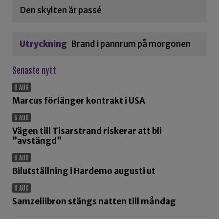
Den skylten är passé
Utryckning
Brand i pannrum på morgonen
Senaste nytt
6 AUG
Marcus förlänger kontrakt i USA
6 AUG
Vägen till Tisarstrand riskerar att bli
”avstängd”
6 AUG
Bilutställning i Hardemo augusti ut
6 AUG
Samzeliibron stängs natten till måndag