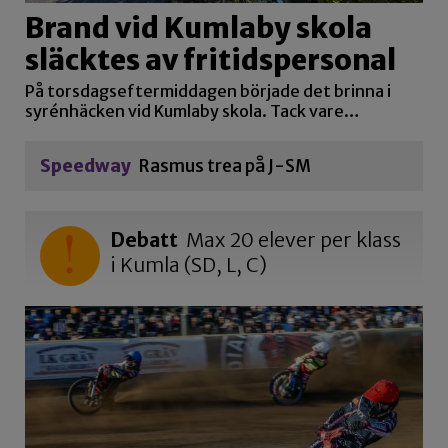
Brand vid Kumlaby skola
släcktes av fritidspersonal
På torsdagseftermiddagen började det brinna i
syrénhäcken vid Kumlaby skola. Tack vare…
Speedway
Rasmus trea på J-SM
Debatt
Max 20 elever per klass
i Kumla (SD, L, C)