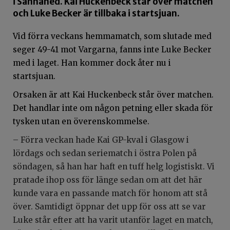
i Sannahed. Kai Huckenbeck står över matchen
och Luke Becker är tillbaka i startsjuan.
Vid förra veckans hemmamatch, som slutade med
seger 49-41 mot Vargarna, fanns inte Luke Becker
med i laget. Han kommer dock åter nu i
startsjuan.
Orsaken är att Kai Huckenbeck står över matchen.
Det handlar inte om någon petning eller skada för
tysken utan en överenskommelse.
– Förra veckan hade Kai GP-kval i Glasgow i
lördags och sedan seriematch i östra Polen på
söndagen, så han har haft en tuff helg logistiskt. Vi
pratade ihop oss för länge sedan om att det här
kunde vara en passande match för honom att stå
över. Samtidigt öppnar det upp för oss att se var
Luke står efter att ha varit utanför laget en match,