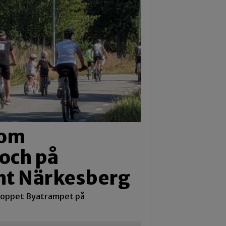
nom
och på
nt Närkesberg
loppet Byatrampet på