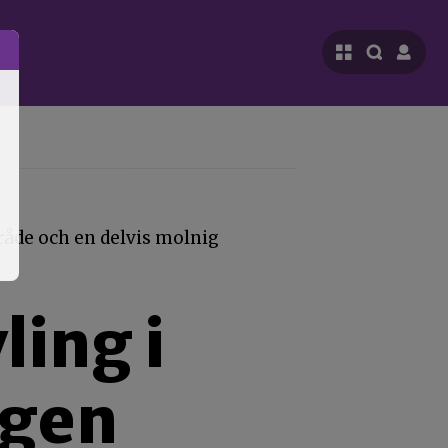
ling i
agen