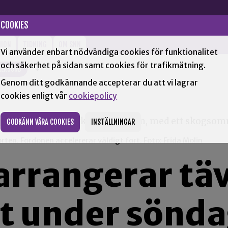
COOKIES
NION
TIDNING
OM SNN
Vi använder enbart nödvändiga cookies för funktionalitet
och säkerhet på sidan samt cookies för trafikmätning.
KERSUND
+
Genom ditt godkännande accepterar du att vi lagrar
cookies enligt vår
cookiepolicy
GODKÄNN VÅRA COOKIES
INSTÄLLNINGAR
ten. Fordonen accelererar väldigt fort. Foto: Frida Molin
rrangerar täv
rt under sönd