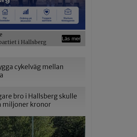
e
Läs mer
rtiet i Hallsberg
 bygga cykelväg mellan
na
gare bro i Hallsberg skulle
a miljoner kronor