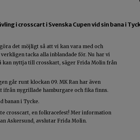
ing i crosscart i Svenska Cupen vid sin bana i Tyc
 göra det möjligt så att vi kan vara med och
 verkligen tacka alla inblandade för. Nu har vi
 kan nyttja till crosskart, säger Frida Molin från
gen går runt klockan 09. MK Ran har även
 ifrån nygrillade hamburgare och fika finns.
id banan i Tycke.
inte crosscart, en folkracefest! Mer information
Ran Askersund, avslutar Frida Molin.