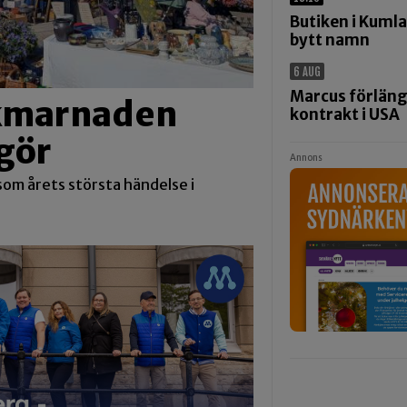
Butiken i Kumla
bytt namn
6 AUG
Marcus förlän
ikmarnaden
kontrakt i USA
gör
Annons
om årets största händelse i