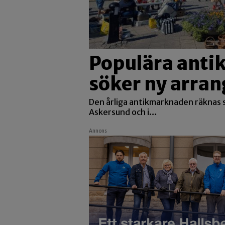
Populära ant
söker ny arran
Den årliga antikmarknaden räknas s
Askersund och i…
Annons