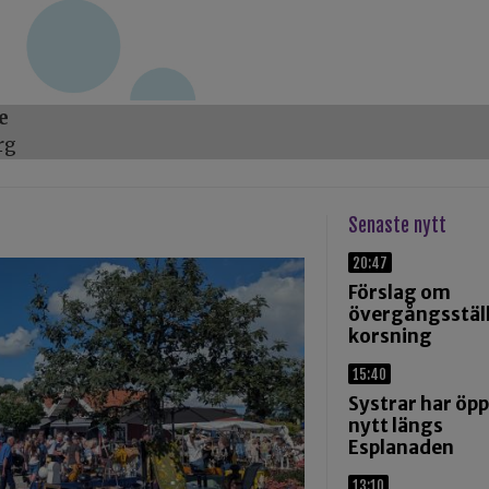
e
rg
Senaste nytt
20:47
Förslag om
övergångsställ
korsning
15:40
Systrar har öp
nytt längs
Esplanaden
13:10