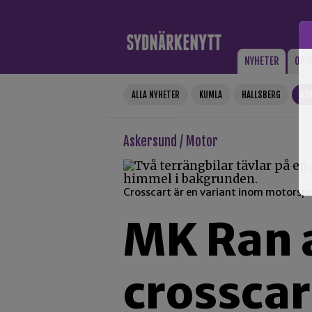
Gå till innehåll
NYHETER
OPI
ALLA NYHETER
KUMLA
HALLSBERG
AS
Askersund / Motor
Crosscart är en variant inom motorspor
MK Ran a
crossca