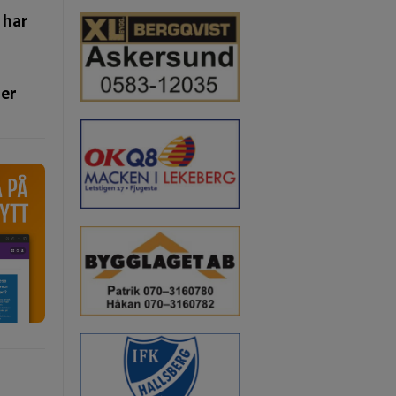
 har
ger