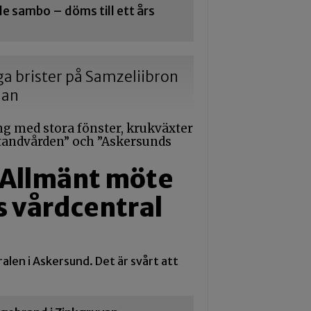
 sambo – döms till ett års
iga brister på Samzeliibron
dan
: Allmänt möte
 vårdcentral
ralen i Askersund. Det är svårt att