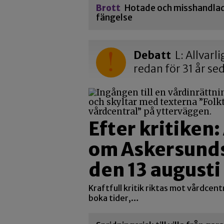
Brott
Hotade och misshandlade
fängelse
Debatt
L: Allvarl
redan för 31 år se
Efter kritiken
om Askersunds
den 13 augusti
Kraftfull kritik riktas mot vårdcent
boka tider,…