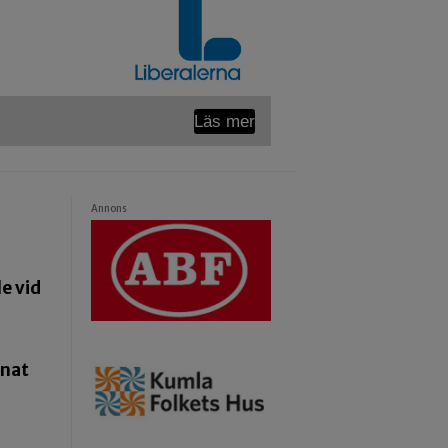
Läs mer
Annons
e vid
pnat