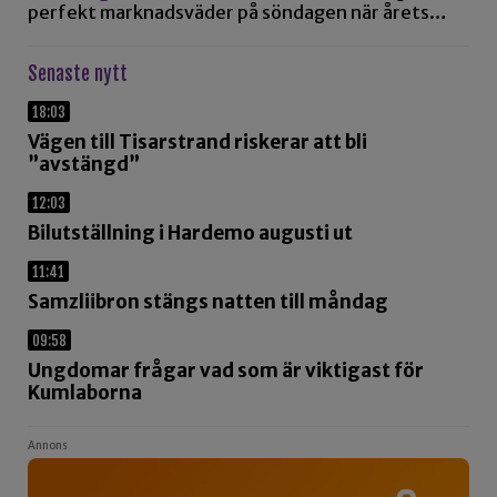
perfekt marknadsväder på söndagen när årets…
Senaste nytt
18:03
Vägen till Tisarstrand riskerar att bli
”avstängd”
12:03
Bilutställning i Hardemo augusti ut
11:41
Samzliibron stängs natten till måndag
09:58
Ungdomar frågar vad som är viktigast för
Kumlaborna
Annons