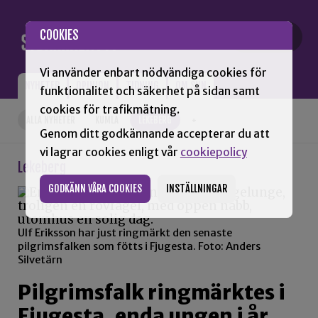
Gå till innehåll
COOKIES
Vi använder enbart nödvändiga cookies för
NYHETER
OPINION
TIDNING
OM SNN
funktionalitet och säkerhet på sidan samt
cookies för trafikmätning.
ALLA NYHETER
KUMLA
LEKEBERG
+
Genom ditt godkännande accepterar du att
vi lagrar cookies enligt vår
cookiepolicy
Lekeberg
GODKÄNN VÅRA COOKIES
INSTÄLLNINGAR
Ulf Eriksson har just ringmärkt den senaste
pilgrimsfalken som fötts i Fjugesta. Foto: Anders
Silvetärn
Pilgrimsfalk ringmärktes i
Fjugesta, enda ungen i år