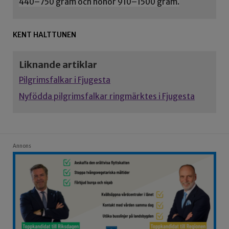
440–750 gram och honor 910–1500 gram.
KENT HALTTUNEN
Liknande artiklar
Pilgrimsfalkar i Fjugesta
Nyfödda pilgrimsfalkar ringmärktes i Fjugesta
Annons