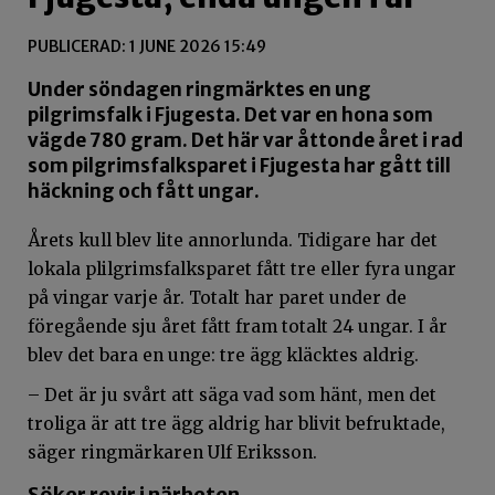
PUBLICERAD: 1 JUNE 2026 15:49
Under söndagen ringmärktes en ung
pilgrimsfalk i Fjugesta. Det var en hona som
vägde 780 gram. Det här var åttonde året i rad
som pilgrimsfalksparet i Fjugesta har gått till
häckning och fått ungar.
Årets kull blev lite annorlunda. Tidigare har det
lokala plilgrimsfalksparet fått tre eller fyra ungar
på vingar varje år. Totalt har paret under de
föregående sju året fått fram totalt 24 ungar. I år
blev det bara en unge: tre ägg kläcktes aldrig.
– Det är ju svårt att säga vad som hänt, men det
troliga är att tre ägg aldrig har blivit befruktade,
säger ringmärkaren Ulf Eriksson.
Söker revir i närheten