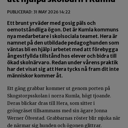
PUBLICERAD: 31 MAY 2026 14:22
Ett brunt yrväder med gosig päls och
oemotståndliga ögon. Det är Kumla kommuns
nya medarbetare i skolsociala teamet. Hera är
namnet på den utbildade pedagoghunden som
väntas bli en hjälp i arbetet med att förebygga
ångestfyllda tillstånd hos elever och bidra till
ökad skolnärvaro. Redan under vårens praktik
har det visat sig att Hera tycks nå fram dit inte
människor kommer åt.
Ett gäng grabbar kommer ut genom porten på
Skogstorpsskolan i norra Kumla, högt tjoande.
Deras blickar dras till Hera, som sitter i
gröngräset tillsammans med sin ägare Jonna
Werner Ölvestad. Grabbarnas röster blir mjuka när
de närmar sig hunden och ögonen glittrar.