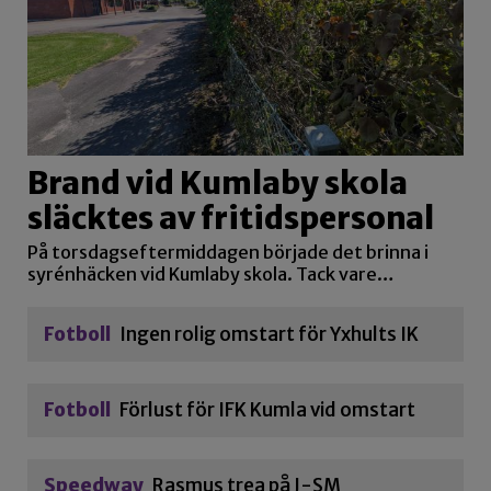
Brand vid Kumlaby skola
släcktes av fritidspersonal
På torsdagseftermiddagen började det brinna i
syrénhäcken vid Kumlaby skola. Tack vare…
Fotboll
Ingen rolig omstart för Yxhults IK
Fotboll
Förlust för IFK Kumla vid omstart
Speedway
Rasmus trea på J-SM