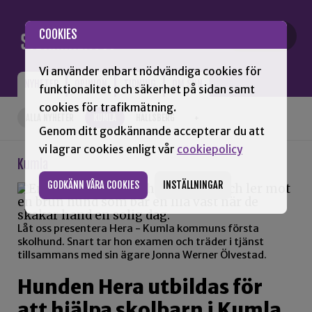
Gå till innehåll
COOKIES
Vi använder enbart nödvändiga cookies för
NYHETER
OPINION
TIDNING
OM SNN
funktionalitet och säkerhet på sidan samt
cookies för trafikmätning.
ALLA NYHETER
KUMLA
HALLSBERG
+
Genom ditt godkännande accepterar du att
vi lagrar cookies enligt vår
cookiepolicy
Kumla
GODKÄNN VÅRA COOKIES
INSTÄLLNINGAR
Låt oss presentera Hera - Kumla kommuns första
skolhund. Snart tar hon examen och träder i tjänst
tillsammans med sin ägare Jonna Werner Ölvestad.
Hunden Hera utbildas för
att hjälpa skolbarn i Kumla