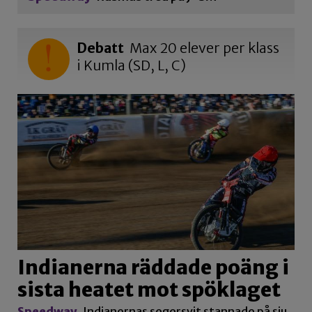
Debatt
Max 20 elever per klass
i Kumla (SD, L, C)
Indianerna räddade poäng i
sista heatet mot spöklaget
Speedway
Indianernas segersvit stannade på sju