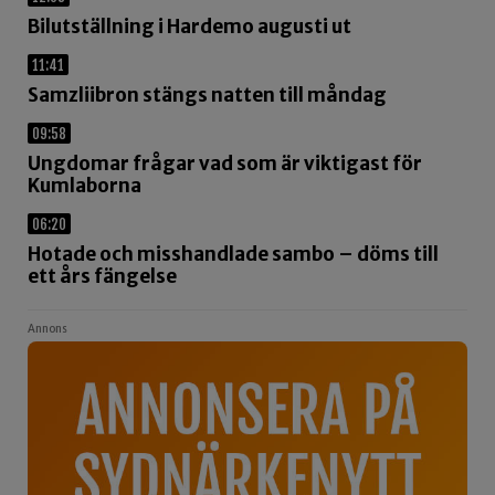
Bilutställning i Hardemo augusti ut
11:41
Samzliibron stängs natten till måndag
09:58
Ungdomar frågar vad som är viktigast för
Kumlaborna
06:20
Hotade och misshandlade sambo – döms till
ett års fängelse
Annons