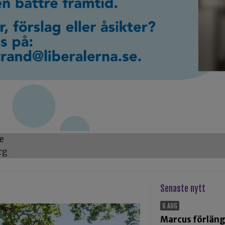
e
rg
Senaste nytt
6 AUG
Marcus förlän