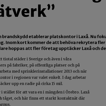
ätverk”
brandskydd etablerar platskontor i Laxå. Nu foku
g. Inom kort kommer de att behöva rekrytera fle
dare hoppas att fler företag upptäcker Laxå och de
 tiotal städer i Sverige och även i våra
ers på fabriker, på offentliga platser och på
rbeta med sprinklerinstallationer 2013 och när
kontor i regionen var valet enkelt. I dag arbetar
äcker upp en radie på cirka 15 mil.
 i stället för att vara en i mängden i Örebro. Laxå
h tåget, och här finns ett starkt kontaktnät där
agnus.