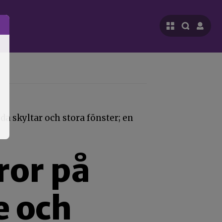
ror på
e och