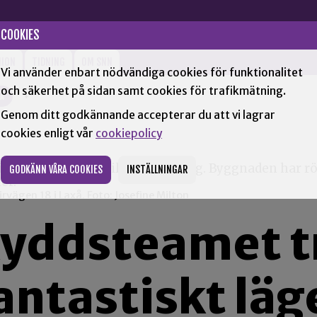
COOKIES
NION
TIDNING
OM SNN
Vi använder enbart nödvändiga cookies för funktionalitet
och säkerhet på sidan samt cookies för trafikmätning.
XÅ
+
Genom ditt godkännande accepterar du att vi lagrar
cookies enligt vår
cookiepolicy
GODKÄNN VÅRA COOKIES
INSTÄLLNINGAR
rvägen 18 i Laxå. Foto: Josefine Milton
yddsteamet t
antastiskt läg