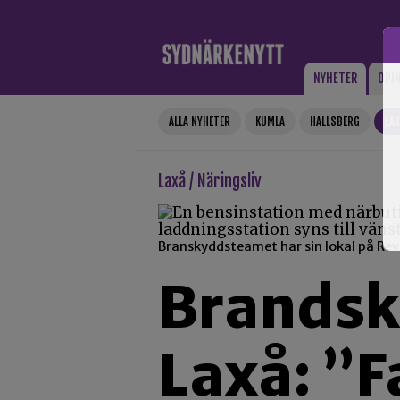
Gå till innehåll
NYHETER
OPI
ALLA NYHETER
KUMLA
HALLSBERG
LA
Laxå / Näringsliv
Branskyddsteamet har sin lokal på Revi
Brandsk
Laxå: ”F