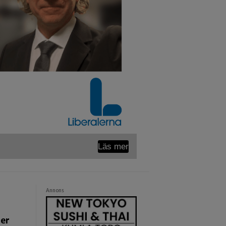
Läs mer
Annons
ger