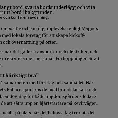
r och konferensavdelning.
it en positiv och smidig upplevelse enligt Magnus
 med lokala företag för att skapa kickoff-
n och övernattning på orten.
er när det gäller transporter och elektriker, och
ar rekrytera mer personal. Förhoppningen är att
n.
t bli riktigt bra”
på samarbeten med företag och samhället. När
ts källare sponsras de med brandsläckare och
en brandövning för både ungdomsgårdens ledare
 att sätta upp en hjärtstartare på Revirvägen.
snabbt på plats när det behövs. Jag tror att det