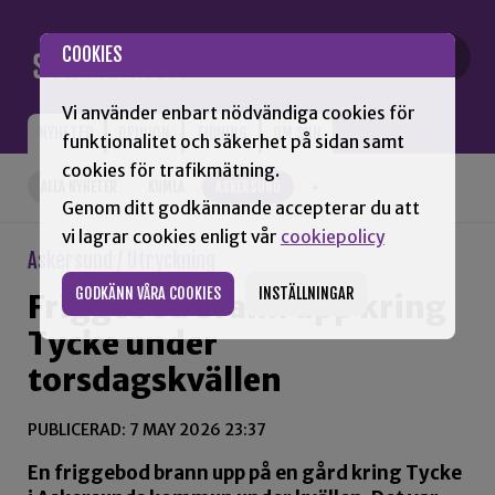
Gå till innehåll
COOKIES
Vi använder enbart nödvändiga cookies för
NYHETER
OPINION
TIDNING
OM SNN
funktionalitet och säkerhet på sidan samt
cookies för trafikmätning.
ALLA NYHETER
KUMLA
ASKERSUND
+
Genom ditt godkännande accepterar du att
vi lagrar cookies enligt vår
cookiepolicy
Askersund / Utryckning
GODKÄNN VÅRA COOKIES
INSTÄLLNINGAR
Friggebod brann upp kring
Tycke under
torsdagskvällen
PUBLICERAD: 7 MAY 2026 23:37
En friggebod brann upp på en gård kring Tycke