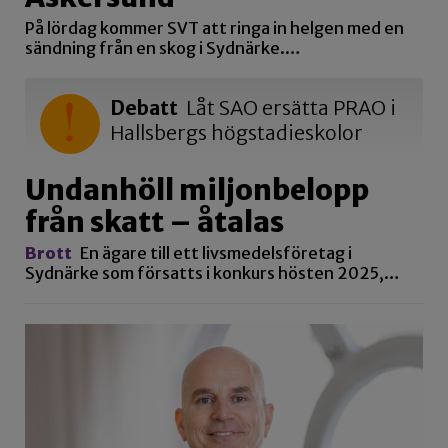
På lördag kommer SVT att ringa in helgen med en
sändning från en skog i Sydnärke.…
Debatt
Låt SAO ersätta PRAO i
Hallsbergs högstadieskolor
Undanhöll miljonbelopp
från skatt – åtalas
Brott
En ägare till ett livsmedelsföretag i
Sydnärke som försatts i konkurs hösten 2025,…