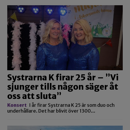
Systrarna K firar 25 år – ”Vi
sjunger tills någon säger åt
oss att sluta”
Konsert
I år firar Systrarna K 25 är som duo och
underhållare. Det har blivit över 1300…