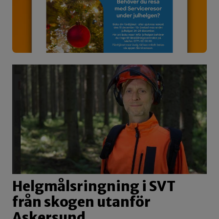
Helgmålsringning i SVT
från skogen utanför
Askersund