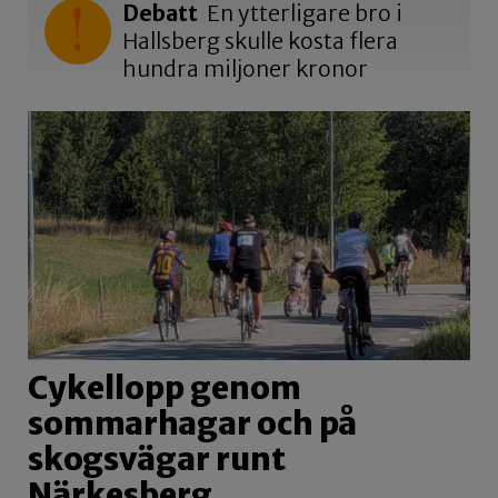
Debatt
En ytterligare bro i
Hallsberg skulle kosta flera
hundra miljoner kronor
Cykellopp genom
sommarhagar och på
skogsvägar runt
Närkesberg