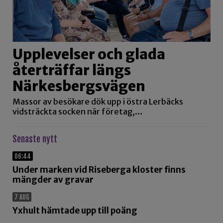
Upplevelser och glada
återträffar längs
Närkesbergsvägen
Massor av besökare dök upp i östra Lerbäcks
vidsträckta socken när företag,…
Senaste nytt
06:44
Under marken vid Riseberga kloster finns
mängder av gravar
7 AUG
Yxhult hämtade upp till poäng