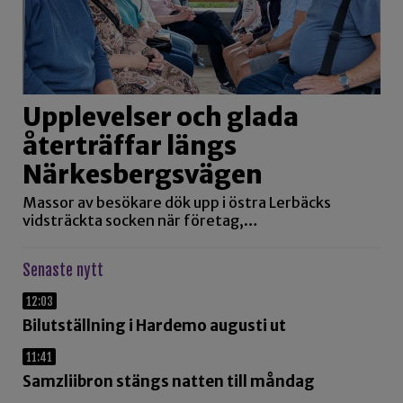
Upplevelser och glada
återträffar längs
Närkesbergsvägen
Massor av besökare dök upp i östra Lerbäcks
vidsträckta socken när företag,…
Senaste nytt
12:03
Bilutställning i Hardemo augusti ut
11:41
Samzliibron stängs natten till måndag