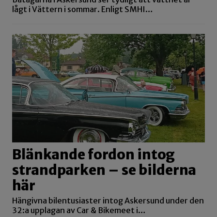
lågt i Vättern i sommar. Enligt SMHI…
Blänkande fordon intog
strandparken – se bilderna
här
Hängivna bilentusiaster intog Askersund under den
32:a upplagan av Car & Bikemeet i…