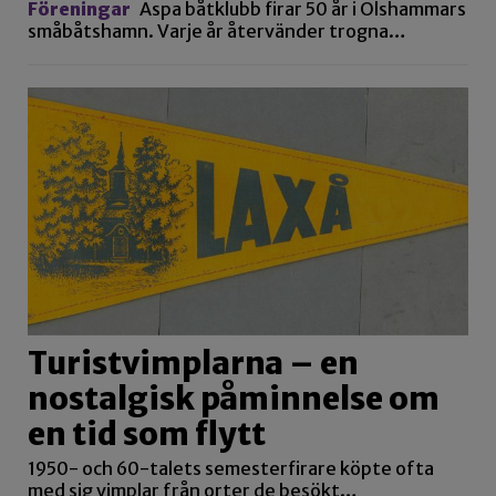
Föreningar
Aspa båtklubb firar 50 år i Olshammars
småbåtshamn. Varje år återvänder trogna…
Turistvimplarna – en
nostalgisk påminnelse om
en tid som flytt
1950- och 60-talets semesterfirare köpte ofta
med sig vimplar från orter de besökt…