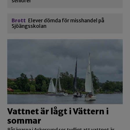
seniorer
Brott
Elever dömda för misshandel på
Sjöängsskolan
Vattnet är lågt i Vättern i
sommar
Båtägarna i Askersund ser tydligt att vattnet är