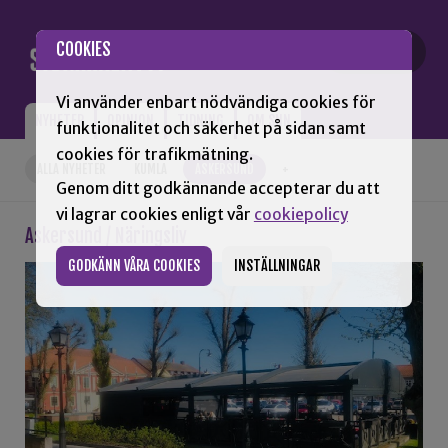
Gå till innehåll
COOKIES
Vi använder enbart nödvändiga cookies för
NYHETER
OPINION
TIDNING
OM SNN
funktionalitet och säkerhet på sidan samt
cookies för trafikmätning.
ALLA NYHETER
KUMLA
ASKERSUND
+
Genom ditt godkännande accepterar du att
vi lagrar cookies enligt vår
cookiepolicy
Askersund / Näringsliv
GODKÄNN VÅRA COOKIES
INSTÄLLNINGAR