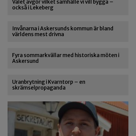
Valet avgör vilket samhälle vi vill bygga –
också i Lekeberg
Invånarna i Askersunds kommun är bland
världens mest drivna
Fyra sommarkvällar med historiska möten i
Askersund
Uranbrytning i Kvarntorp – en
skrämselpropaganda