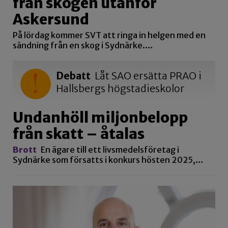
från skogen utanför
Askersund
På lördag kommer SVT att ringa in helgen med en
sändning från en skog i Sydnärke.…
Debatt
Låt SAO ersätta PRAO i
Hallsbergs högstadieskolor
Undanhöll miljonbelopp
från skatt – åtalas
Brott
En ägare till ett livsmedelsföretag i
Sydnärke som försatts i konkurs hösten 2025,…