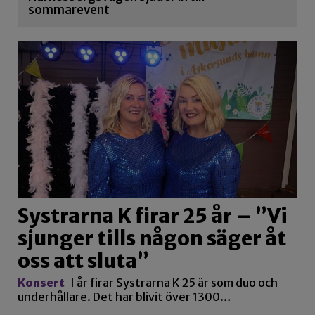
sommarevent
Systrarna K firar 25 år – ”Vi
sjunger tills någon säger åt
oss att sluta”
Konsert
I år firar Systrarna K 25 är som duo och
underhållare. Det har blivit över 1300…