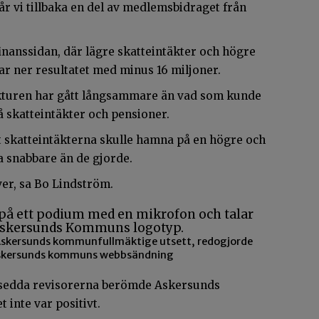
r vi tillbaka en del av medlemsbidraget från
inanssidan, där lägre skatteintäkter och högre
r ner resultatet med minus 16 miljoner.
kturen har gått långsammare än vad som kunde
å skatteintäkter och pensioner.
t skatteintäkterna skulle hamna på en högre och
ka snabbare än de gjorde.
ver, sa Bo Lindström.
m Askersunds kommunfullmäktige utsett, redogjorde
: Askersunds kommuns webbsändning
sedda revisorerna berömde Askersunds
 inte var positivt.