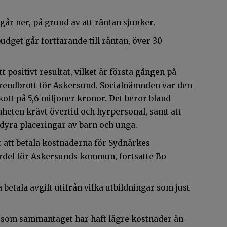
år ner, på grund av att räntan sjunker.
dget går fortfarande till räntan, över 30
ositivt resultat, vilket är första gången på
t trendbrott för Askersund. Socialnämnden var den
tt på 5,6 miljoner kronor. Det beror bland
heten krävt övertid och hyrpersonal, samt att
dyra placeringar av barn och unga.
 att betala kostnaderna för Sydnärkes
fördel för Askersunds kommun, fortsatte Bo
ala avgift utifrån vilka utbildningar som just
ar som sammantaget har haft lägre kostnader än