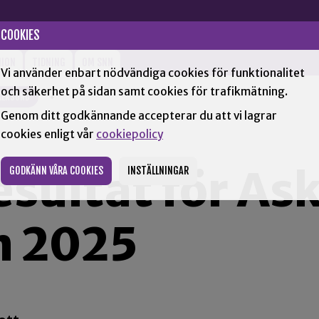
COOKIES
NION
TIDNING
OM SNN
Vi använder enbart nödvändiga cookies för funktionalitet
och säkerhet på sidan samt cookies för trafikmätning.
KERSUND
+
Genom ditt godkännande accepterar du att vi lagrar
cookies enligt vår
cookiepolicy
esultat för A
GODKÄNN VÅRA COOKIES
INSTÄLLNINGAR
 2025