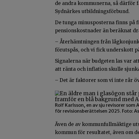
de andra kommunerna, så därför få
Sydnärkes utbildningsförbund.
De tunga minusposterna finns på f
pensionskostnader än beräknat dra
– Återhämtningen från lågkonjun
förutspås, och vi fick underskott p
Signalerna när budgeten las var at
att ränta och inflation skulle sjun
– Det är faktorer som vi inte rår ö
Rolf Karlsson, en av sju revisorer so
för revisionsberättelsen 2025. Foto
Även de av kommunfullmäktige ut
kommun för resultatet, även om det