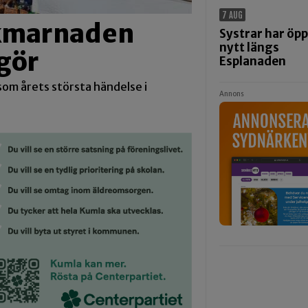
7 AUG
ikmarnaden
Systrar har öp
nytt längs
gör
Esplanaden
om årets största händelse i
Annons