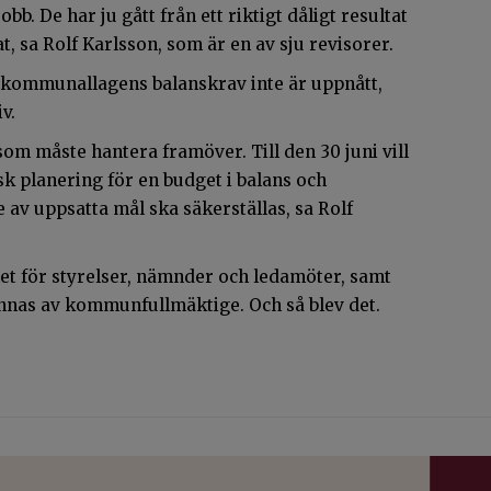
bb. De har ju gått från ett riktigt dåligt resultat
ltat, sa Rolf Karlsson, som är en av sju revisorer.
 kommunallagens balanskrav inte är uppnått,
v.
 som måste hantera framöver. Till den 30 juni vill
k planering för en budget i balans och
e av uppsatta mål ska säkerställas, sa Rolf
het för styrelser, nämnder och ledamöter, samt
nnas av kommunfullmäktige. Och så blev det.