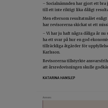
– Socialnämnden har gjort ett bra jo
till ett inte riktigt lika dåligt resu
Men eftersom resultatmålet enligt
har revisorerna skickat ut ett missi
– Vi har ju haft några dåliga år nu
ha ett svar på hur en god ekonomis
tillräckliga åtgärder för uppfyllels
Karlsson.
Revisorerna tillstyrkte ansvarsfri
att årsredovisningen skulle godkä
KATARINA HANSLEP
Annons