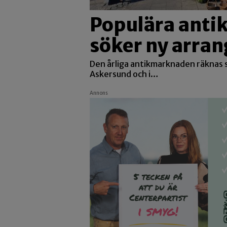
Populära ant
söker ny arran
Den årliga antikmarknaden räknas s
Askersund och i…
Annons