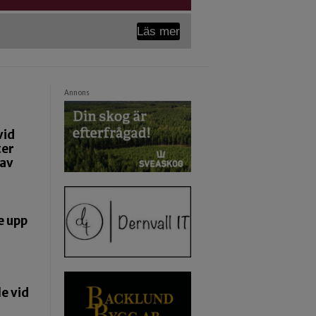
Läs mer
Annons
vid
ter
 av
e upp
e vid