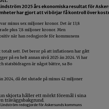
ott.
Lindström 2025 års ekonomiska resultat för Ask
heter har gjort att vi börjar få kontroll över kos
var minus sex miljoner kronor. Det är 13,8
ade plus 7,8 miljoner kronor. Men
ositiv när han redogjorde för kommunens
.
otalt sett. Det beror på att inflationen har gått
ger på en helt annan nivå 2025 än 2024. Vi har
ch statsbidragen är något bättre, sa Bo
än 2024, då det slutade på minus 42 miljoner
Lindström redogjorde för Askersunds kommuns