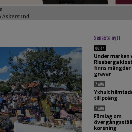
e
a Askersund
Senaste nytt
06:44
Under marken 
Riseberga klos
finns mängder
gravar
7 AUG
Yxhult hämtad
till poäng
7 AUG
Förslag om
övergångsställ
korsning