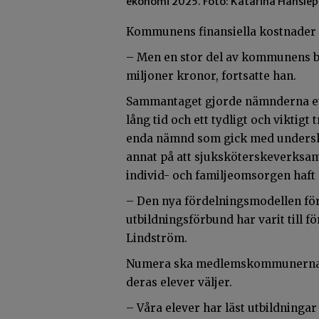
ekonomi 2025. Foto: Katarina Hanslep
Kommunens finansiella kostnader g
– Men en stor del av kommunens bu
miljoner kronor, fortsatte han.
Sammantaget gjorde nämnderna ett p
lång tid och ett tydligt och viktig
enda nämnd som gick med undersko
annat på att sjuksköterskeverksam
individ- och familjeomsorgen haft 
– Den nya fördelningsmodellen för
utbildningsförbund har varit till 
Lindström.
Numera ska medlemskommunerna bet
deras elever väljer.
– Våra elever har läst utbildning