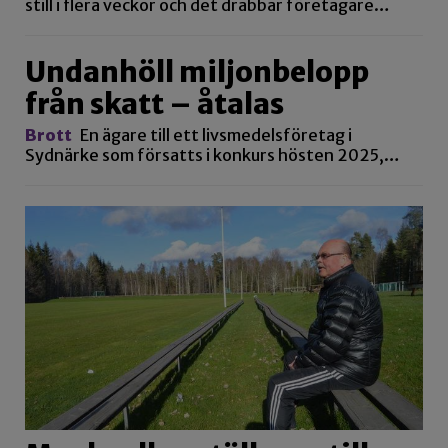
still i flera veckor och det drabbar företagare…
Undanhöll miljonbelopp
från skatt – åtalas
Brott
En ägare till ett livsmedelsföretag i
Sydnärke som försatts i konkurs hösten 2025,…