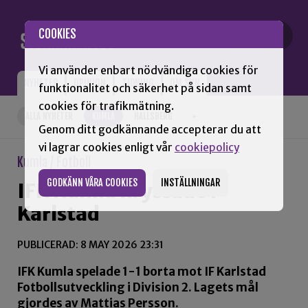
Gå till innehåll
COOKIES
Vi använder enbart nödvändiga cookies för
NYHETER
OPINION
TIDNING
OM SNN
funktionalitet och säkerhet på sidan samt
cookies för trafikmätning.
ALLA NYHETER
KUMLA
HALLSBERG
+
Genom ditt godkännande accepterar du att
vi lagrar cookies enligt vår
cookiepolicy
Kumla / Fotboll
GODKÄNN VÅRA COOKIES
INSTÄLLNINGAR
IFK Kumla kryssade i
Karlstad
PUBLICERAD: 8 MAY 2026 23:31
IFK Kumla spelade 1-1 borta mot IF Karlstad
Fotbollsutveckling i Division 2. Lagets mål
gjordes av Mattias Persson.