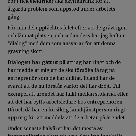
bor i fick elektriker åka skytteltrafik för att
åtgärda problem som uppstod under arbetets
gång.
För min del upptäcktes felet efter att de grävt igen
och lämnat platsen, och sedan dess har jag haft en
“dialog” med dem som ansvarar för att denna
grävning skett.
Dialogen har gått ut på
att jag har ringt och de
har meddelat mig att de ska försöka få tag på
entreprenör som de har anlitat. Ibland har de
svarat att de nu förstår varför det har dröjt. Till
exempel att ärendet har fallit mellan stolarna, eller
att det har bytts arbetsledare hos entreprenören.
Då och då har en försiktig kundtjänstperson ringt
upp mig för att meddela att de arbetar på ärendet.
Under senaste halvåret har det mesta av