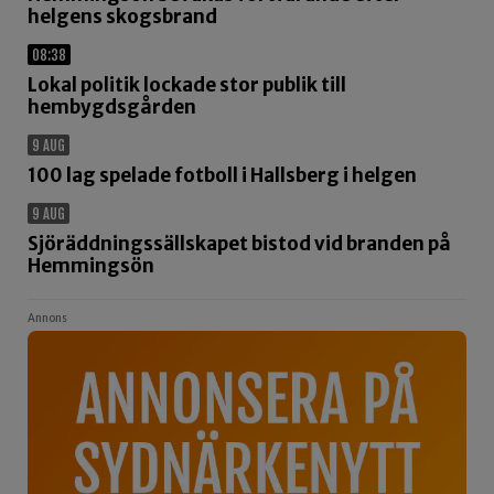
helgens skogsbrand
08:38
Lokal politik lockade stor publik till
hembygdsgården
9 AUG
100 lag spelade fotboll i Hallsberg i helgen
9 AUG
Sjöräddningssällskapet bistod vid branden på
Hemmingsön
Annons