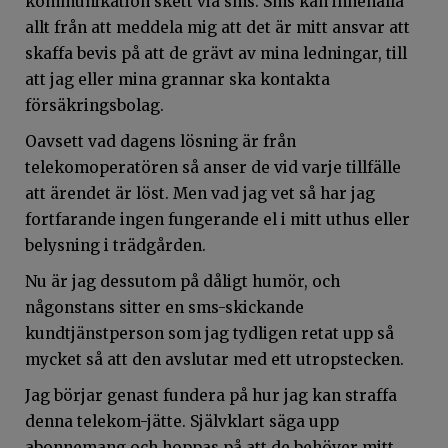
kommunikation skett via sms. Sms kan innehålla
allt från att meddela mig att det är mitt ansvar att
skaffa bevis på att de grävt av mina ledningar, till
att jag eller mina grannar ska kontakta
försäkringsbolag.
Oavsett vad dagens lösning är från
telekomoperatören så anser de vid varje tillfälle
att ärendet är löst. Men vad jag vet så har jag
fortfarande ingen fungerande el i mitt uthus eller
belysning i trädgården.
Nu är jag dessutom på dåligt humör, och
någonstans sitter en sms-skickande
kundtjänstperson som jag tydligen retat upp så
mycket så att den avslutar med ett utropstecken.
Jag börjar genast fundera på hur jag kan straffa
denna telekom-jätte. Självklart säga upp
abonnemang och hoppas på att de behöver mitt