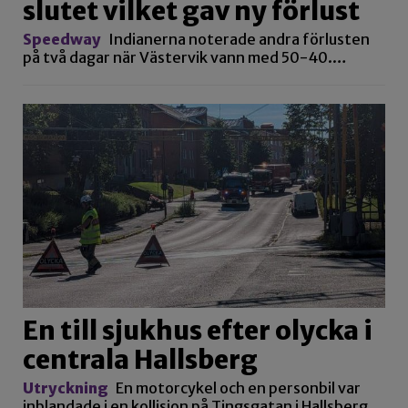
slutet vilket gav ny förlust
Speedway
Indianerna noterade andra förlusten
på två dagar när Västervik vann med 50-40.…
En till sjukhus efter olycka i
centrala Hallsberg
Utryckning
En motorcykel och en personbil var
inblandade i en kollision på Tingsgatan i Hallsberg.