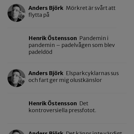
Anders Björk
Mörkret är svårt att
flytta på
Henrik Östensson
Pandemin i
pandemin – padelvågen som blev
padeldöd
Anders Björk
Elsparkcyklarnas sus
och fart ger mig olustkänslor
Henrik Östensson
Det
kontroversiella pressfotot.
Anders Björk
Det känns inte värdigt