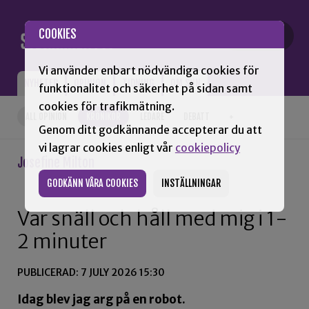
Gå till innehåll
COOKIES
Vi använder enbart nödvändiga cookies för
NYHETER
OPINION
TIDNING
OM SNN
funktionalitet och säkerhet på sidan samt
cookies för trafikmätning.
ALL OPINION
KRÖNIKOR
LEDARE
DEBATT
+
Genom ditt godkännande accepterar du att
vi lagrar cookies enligt vår
cookiepolicy
Josefine Milton
GODKÄNN VÅRA COOKIES
INSTÄLLNINGAR
Var snäll och håll med mig i 1-
2 minuter
PUBLICERAD: 7 JULY 2026 15:30
Idag blev jag arg på en robot.