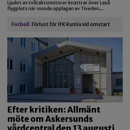
Ljudet av tvåtaktsmotorer knattrar över Laxå
flygplats när nionde upplagan av Tiveden…
Fotboll
Förlust för IFK Kumla vid omstart
Efter kritiken: Allmänt
möte om Askersunds
vårdcentral den 13 augusti