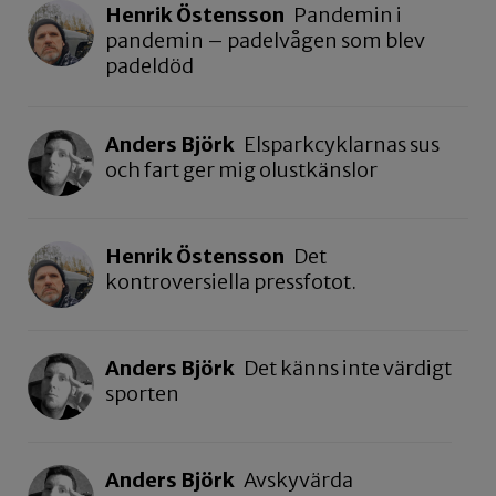
Henrik Östensson
Pandemin i
pandemin – padelvågen som blev
padeldöd
Anders Björk
Elsparkcyklarnas sus
och fart ger mig olustkänslor
Henrik Östensson
Det
kontroversiella pressfotot.
Anders Björk
Det känns inte värdigt
sporten
Anders Björk
Avskyvärda