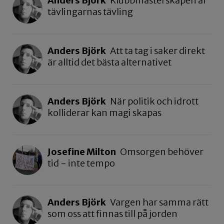
Anders Björk
Klubbmästerskapen är
tävlingarnas tävling
Anders Björk
Att ta tag i saker direkt
är alltid det bästa alternativet
Anders Björk
När politik och idrott
kolliderar kan magi skapas
Josefine Milton
Omsorgen behöver
tid - inte tempo
Anders Björk
Vargen har samma rätt
som oss att finnas till på jorden