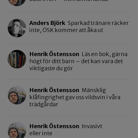
Anders Björk
Sparkad tränare räcker
inte, ÖSK kommer att åka ut
Henrik Östensson
Läs en bok, gärna
högt för ditt barn – det kan vara det
viktigaste du gör
Henrik Östensson
Mänsklig
klåfingrighet gav oss vildsvin i våra
trädgårdar
Henrik Östensson
Invasivt
eller inte