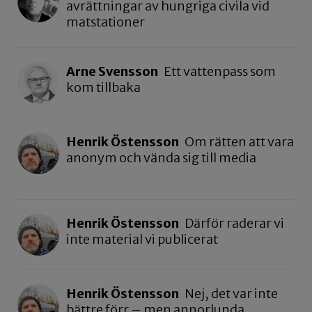
avrättningar av hungriga civila vid
matstationer
Arne Svensson
Ett vattenpass som
kom tillbaka
Henrik Östensson
Om rätten att vara
anonym och vända sig till media
Henrik Östensson
Därför raderar vi
inte material vi publicerat
Henrik Östensson
Nej, det var inte
bättre förr – men annorlunda