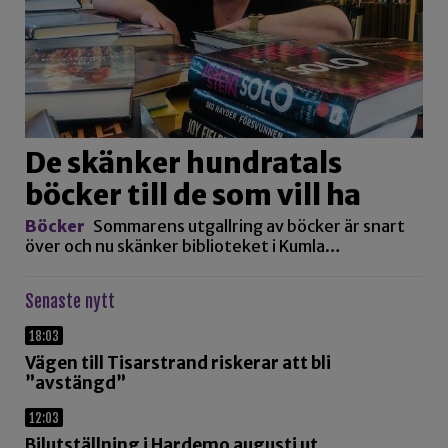
De skänker hundratals
böcker till de som vill ha
Böcker
Sommarens utgallring av böcker är snart
över och nu skänker biblioteket i Kumla…
Senaste nytt
18:03
Vägen till Tisarstrand riskerar att bli
”avstängd”
12:03
Bilutställning i Hardemo augusti ut