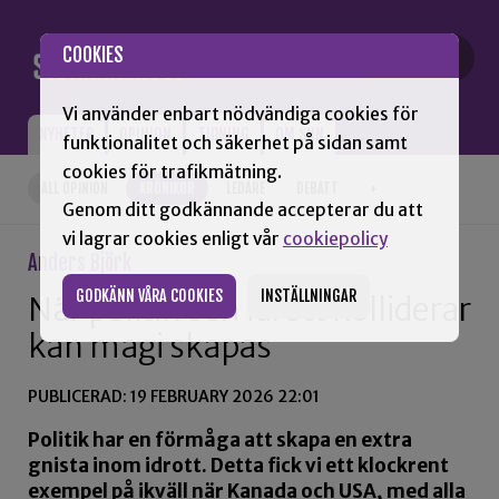
Gå till innehåll
COOKIES
Vi använder enbart nödvändiga cookies för
NYHETER
OPINION
TIDNING
OM SNN
funktionalitet och säkerhet på sidan samt
cookies för trafikmätning.
ALL OPINION
KRÖNIKOR
LEDARE
DEBATT
+
Genom ditt godkännande accepterar du att
vi lagrar cookies enligt vår
cookiepolicy
Anders Björk
GODKÄNN VÅRA COOKIES
INSTÄLLNINGAR
När politik och idrott kolliderar
kan magi skapas
PUBLICERAD: 19 FEBRUARY 2026 22:01
Politik har en förmåga att skapa en extra
gnista inom idrott. Detta fick vi ett klockrent
exempel på ikväll när Kanada och USA, med alla