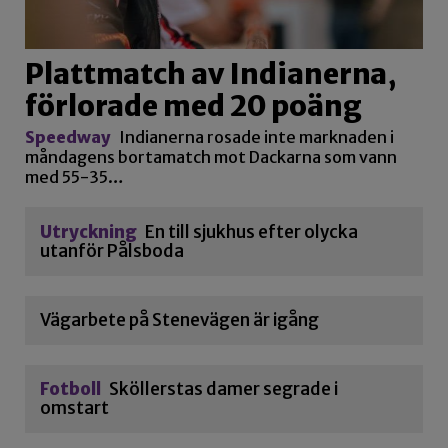
Plattmatch av Indianerna,
förlorade med 20 poäng
Speedway
Indianerna rosade inte marknaden i
måndagens bortamatch mot Dackarna som vann
med 55-35…
Utryckning
En till sjukhus efter olycka
utanför Pålsboda
Vägarbete på Stenevägen är igång
Fotboll
Sköllerstas damer segrade i
omstart