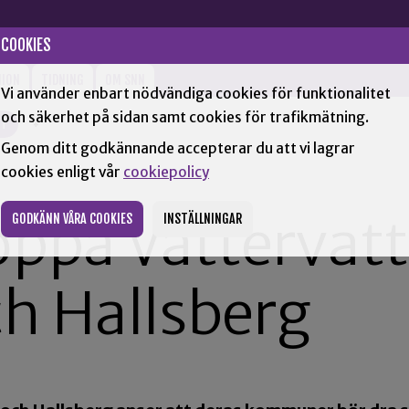
COOKIES
NION
TIDNING
OM SNN
Vi använder enbart nödvändiga cookies för funktionalitet
och säkerhet på sidan samt cookies för trafikmätning.
TT
+
Genom ditt godkännande accepterar du att vi lagrar
cookies enligt vår
cookiepolicy
toppa Vättervatt
GODKÄNN VÅRA COOKIES
INSTÄLLNINGAR
h Hallsberg