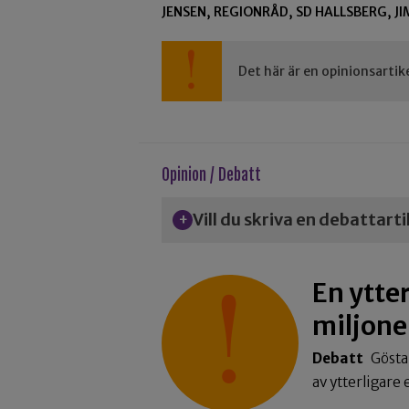
JENSEN, REGIONRÅD, SD HALLSBERG, 
Det här är en opinionsartik
Opinion / Debatt
Vill du skriva en debattart
En ytter
miljone
Debatt
Gösta
av ytterligare