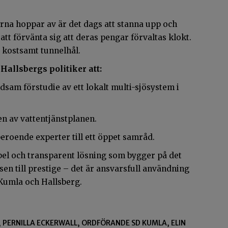
na hoppar av är det dags att stanna upp och
att förvänta sig att deras pengar förvaltas klokt.
r kostsamt tunnelhål.
allsbergs politiker att:
sam förstudie av ett lokalt multi-sjösystem i
n av vattentjänstplanen.
eroende experter till ett öppet samråd.
ibel och transparent lösning som bygger på det
en till prestige – det är ansvarsfull användning
 Kumla och Hallsberg.
 PERNILLA ECKERWALL, ORDFÖRANDE SD KUMLA, ELIN