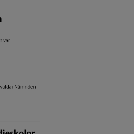
n
n var
invalda i Nämnden
dieskolor