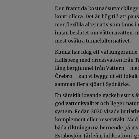
Den framtida kostnadsutvecklingen
kontrollera. Det är hög tid att pau
mer flexibla alternativ som finns 
innan beslutet om Vätternvatten, m
mest osäkra tunnelalternativet.
Kumla har idag ett väl fungerande
Hallsberg med dricksvatten från Tis
lång bergtunnel från Vättern – med
Örebro – kan vi bygga ut ett lokal
samman flera sjöar i Sydnärke.
En särskilt lovande nyckelresurs ä
god vattenkvalitet och ligger nat
system. Redan 2020 visade initiati
komplement eller reservtäkt. Med re
båda riktningarna beroende på nivå
Estabosjön, Järleån, infiltration i