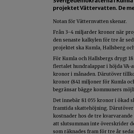
Sverigedemokraterna i Kumla oc
projektet Vättervatten. De mena
Notan för Vätternvatten skenar.
Från 3–4 miljarder kronor när proje
den senaste kalkylen för tre år se
projektet ska Kumla, Hallsberg och
För Kumla och Hallsbergs drygt 1
flertalet hundralappar i höjda VA
kronor i månaden. Därutöver till
kronor (841 miljoner för Kumla och 
begränsar bägge kommuners möjligh
Det innebär 81 055 kronor i ökad sk
framtida skattehöjning. Därutöver 
kostnader hos de tre kvarvarande ä
att slutsumman inte överskrider de
som räknades fram för tre år seda