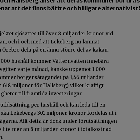
h Hallsberg anser att deras kommuner bör dra sig ur
r att det finns bättre och billigare alternativ istä
ktet sjösattes till över 8 miljarder kronor vid
dan, och i och med att Lekeberg nu lämnat
 Örebro dela på en ännu större del av kakan.
8 000 hushåll kommer Vätternvatten innebära
-avgifter varje månad, kanske uppemot 1 000
kommer borgensåtagandet på 1,46 miljarder
618 miljoner för Hallsberg) vilket kraftigt
eter till framtida investeringar.
uldsättning per hushåll och kan leda till en
ska Lekebergs 301 miljoner kronor fördelas ut i
garna. Allt detta är dock under förutsättningen
 lite mer än 8 miljarder kronor i totalkostnad
n.