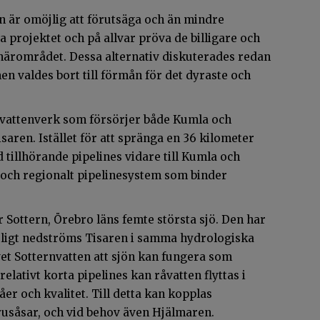
 är omöjlig att förutsäga och än mindre
sa projektet och på allvar pröva de billigare och
i närområdet. Dessa alternativ diskuterades redan
en valdes bort till förmån för det dyraste och
 vattenverk som försörjer både Kumla och
aren. Istället för att spränga en 36 kilometer
 tillhörande pipelines vidare till Kumla och
t och regionalt pipelinesystem som binder
r Sottern, Örebro läns femte största sjö. Den har
urligt nedströms Tisaren i samma hydrologiska
vet Sotternvatten att sjön kan fungera som
lativt korta pipelines kan råvatten flyttas i
er och kvalitet. Till detta kan kopplas
 grusåsar, och vid behov även Hjälmaren.