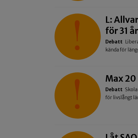
L: Allva
för 31 å
Debatt
Liber
kända för län
Max 20 e
Debatt
Skola
för livslångt l
Låt SAO