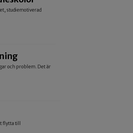
met, studiemotiverad
tning
gar och problem. Det är
flytta till