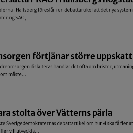
alerna i Hallsberg föreslår i en debattartikel att det nya syste
entering SAO,…
sorgen förtjänar större uppskat
ldreomsorgen diskuteras handlar det ofta om brister, utmanin
r som måste…
ara stolta över Vätterns pärla
ste Sverigedemokraternas debattartikel om hur vi ska få fler att 
fler vill utveckla…