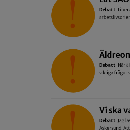
Debatt
Liber
arbetslivsori
Äldreom
Debatt
När ä
viktiga frågo
Vi ska v
Debatt
Jag lä
Askersund. Att 