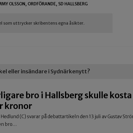
JIMMY OLSSON, ORDFÖRANDE, SD HALLSBERG
el som uttrycker skribentens egna åsikter.
ikel eller insändare i Sydnärkenytt?
ligare bro i Hallsberg skulle kosta
r kronor
 Hedlund (C) svarar på debattartikeln den 13 juli av Gustav S
 en bro…