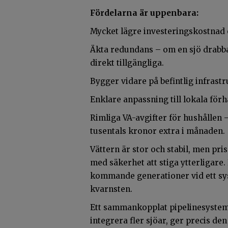
Fördelarna är uppenbara:
Mycket lägre investeringskostnad o
Äkta redundans – om en sjö drabbas
direkt tillgängliga.
Bygger vidare på befintlig infrast
Enklare anpassning till lokala för
Rimliga VA-avgifter för hushållen –
tusentals kronor extra i månaden.
Vättern är stor och stabil, men pr
med säkerhet att stiga ytterligare.
kommande generationer vid ett sy
kvarnsten.
Ett sammankopplat pipelinesystem 
integrera fler sjöar, ger precis de