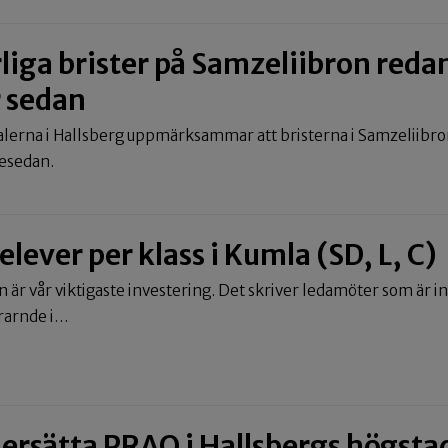
rliga brister på Samzeliibron reda
r sedan
alerna i Hallsberg uppmärksammar att bristerna i Samzeliibro
gesedan.
lever per klass i Kumla (SD, L, C)
n är vår viktigaste investering. Det skriver ledamöter som är 
ärarnde i…
 ersätta PRAO i Hallsbergs högsta