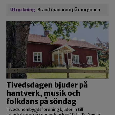
Utryckning
Brand i pannrum på morgonen
Tivedsdagen bjuder på
hantverk, musik och
folkdans på söndag
Tiveds hembygdsförening bjuder in till
Tivedsdagen på söndag klockan 10 till 15. Gamla…