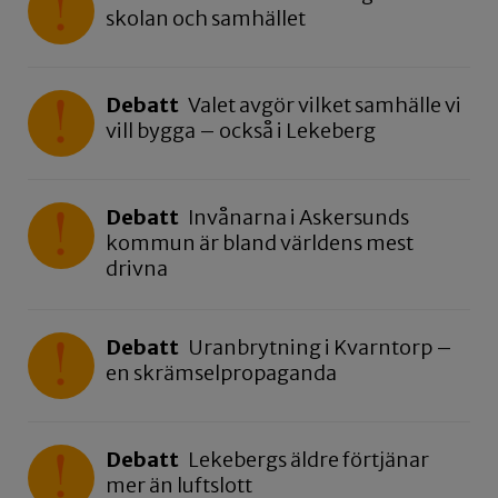
skolan och samhället
Debatt
Valet avgör vilket samhälle vi
vill bygga – också i Lekeberg
Debatt
Invånarna i Askersunds
kommun är bland världens mest
drivna
Debatt
Uranbrytning i Kvarntorp –
en skrämselpropaganda
Debatt
Lekebergs äldre förtjänar
mer än luftslott