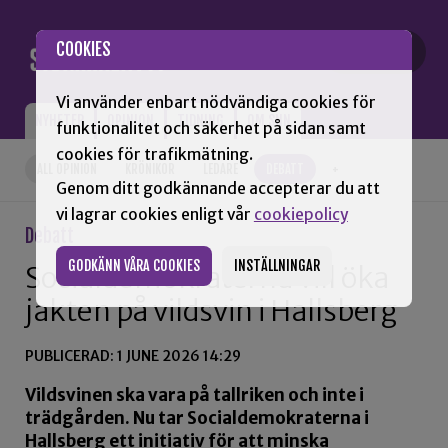
Gå till innehåll
COOKIES
Vi använder enbart nödvändiga cookies för
NYHETER
OPINION
TIDNING
OM SNN
funktionalitet och säkerhet på sidan samt
cookies för trafikmätning.
ALL OPINION
KRÖNIKOR
LEDARE
DEBATT
+
Genom ditt godkännande accepterar du att
vi lagrar cookies enligt vår
cookiepolicy
Debatt
GODKÄNN VÅRA COOKIES
INSTÄLLNINGAR
Socialdemokraterna vill öka
jakten på vildsvin i Hallsberg
PUBLICERAD: 1 JUNE 2026 14:29
Vildsvinen ska vara på tallriken och inte i
trädgården. Nu tar Socialdemokraterna i
Hallsberg ett initiativ för att minska