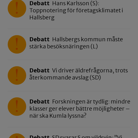
Debatt
Hans Karlsson (S):
Toppnotering för företagsklimatet i
Hallsberg
Debatt
Hallsbergs kommun måste
stärka besöksnäringen (L)
Debatt
Vi driver äldrefrågorna, trots
återkommande avslag (SD)
Debatt
Forskningen är tydlig: mindre
klasser ger elever bättre möjligheter –
när ska Kumla lyssna?
Debatt
SD svarar S om vildsvin: ”Vi