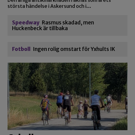
Den årliga antikmarknaden räknas som årets
största händelse i Askersund och i…
Speedway
Rasmus skadad, men
Huckenbeck är tillbaka
Fotboll
Ingen rolig omstart för Yxhults IK