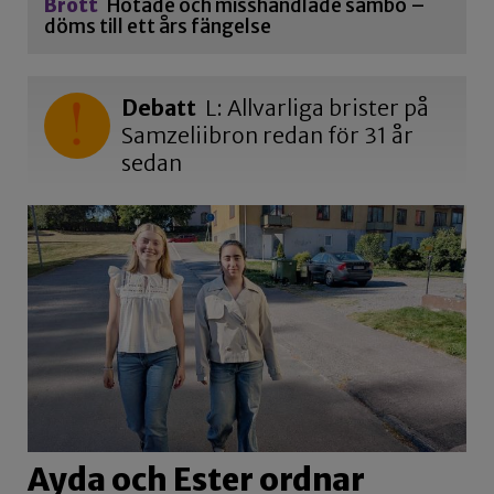
Brott
Hotade och misshandlade sambo –
döms till ett års fängelse
Debatt
L: Allvarliga brister på
Samzeliibron redan för 31 år
sedan
Ayda och Ester ordnar