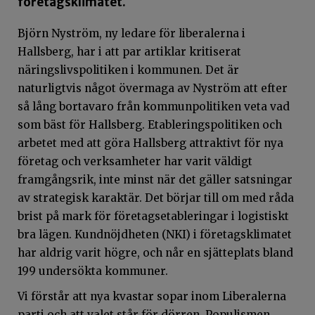
företagsklimatet.
Björn Nyström, ny ledare för liberalerna i
Hallsberg, har i att par artiklar kritiserat
näringslivspolitiken i kommunen. Det är
naturligtvis något övermaga av Nyström att efter
så lång bortavaro från kommunpolitiken veta vad
som bäst för Hallsberg. Etableringspolitiken och
arbetet med att göra Hallsberg attraktivt för nya
företag och verksamheter har varit väldigt
framgångsrik, inte minst när det gäller satsningar
av strategisk karaktär. Det börjar till om med råda
brist på mark för företagsetableringar i logistiskt
bra lägen. Kundnöjdheten (NKI) i företagsklimatet
har aldrig varit högre, och når en sjätteplats bland
199 undersökta kommuner.
Vi förstår att nya kvastar sopar inom Liberalerna
parti och att valet står för dörren. Populismen