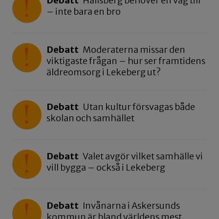
Debatt
Hallsberg behöver en väg till
– inte bara en bro
Debatt
Moderaterna missar den
viktigaste frågan – hur ser framtidens
äldreomsorg i Lekeberg ut?
Debatt
Utan kultur försvagas både
skolan och samhället
Debatt
Valet avgör vilket samhälle vi
vill bygga – också i Lekeberg
Debatt
Invånarna i Askersunds
kommun är bland världens mest