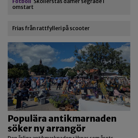
Fotboll
Sköllerstas damer segrade i
omstart
Frias från rattfylleri på scooter
Populära antikmarnaden
söker ny arrangör