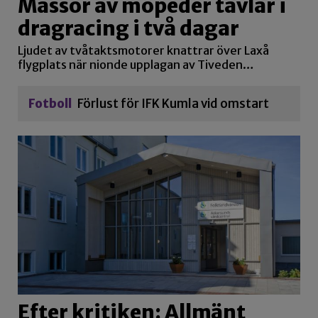
Massor av mopeder tävlar i
dragracing i två dagar
Ljudet av tvåtaktsmotorer knattrar över Laxå
flygplats när nionde upplagan av Tiveden…
Fotboll
Förlust för IFK Kumla vid omstart
Efter kritiken: Allmänt