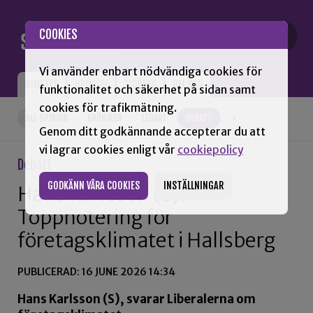
Gå till innehåll
COOKIES
Vi använder enbart nödvändiga cookies för
NYHETER
OPINION
TIDNING
OM SNN
funktionalitet och säkerhet på sidan samt
cookies för trafikmätning.
ALL OPINION
KRÖNIKOR
LEDARE
DEBATT
+
Genom ditt godkännande accepterar du att
vi lagrar cookies enligt vår
cookiepolicy
Debatt
GODKÄNN VÅRA COOKIES
INSTÄLLNINGAR
Hans Karlsson (S):
Toppnotering för
företagsklimatet i Hallsberg
PUBLICERAD: 16 JUNE 2026 14:34
Hans Karlsson (S), svarar Liberalerna om