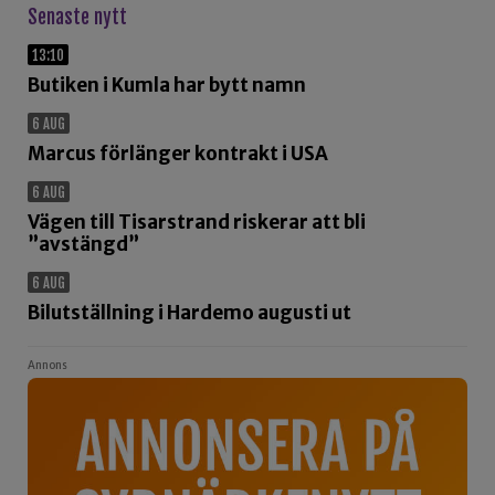
Senaste nytt
13:10
Butiken i Kumla har bytt namn
6 AUG
Marcus förlänger kontrakt i USA
6 AUG
Vägen till Tisarstrand riskerar att bli
”avstängd”
6 AUG
Bilutställning i Hardemo augusti ut
Annons