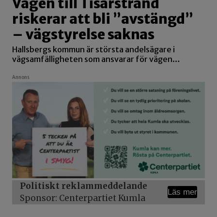
Vägen till Tisarstrand
riskerar att bli ”avstängd”
– vägstyrelse saknas
Hallsbergs kommun är största andelsägare i
vägsamfälligheten som ansvarar för vägen…
Annons
Politiskt reklammeddelande
Läs mer
Sponsor: Centerpartiet Kumla