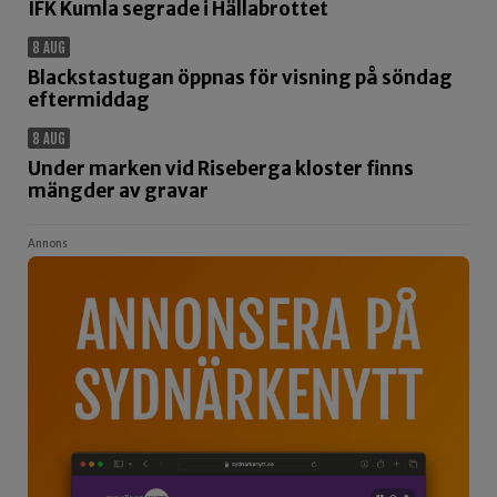
IFK Kumla segrade i Hällabrottet
8 AUG
Blackstastugan öppnas för visning på söndag
eftermiddag
8 AUG
Under marken vid Riseberga kloster finns
mängder av gravar
Annons