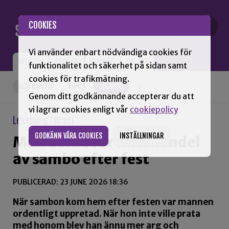
Gå till innehåll
COOKIES
Vi använder enbart nödvändiga cookies för
NYHETER
OPINION
TIDNING
OM SNN
funktionalitet och säkerhet på sidan samt
cookies för trafikmätning.
ALLA NYHETER
KUMLA
LEKEBERG
+
Genom ditt godkännande accepterar du att
vi lagrar cookies enligt vår
cookiepolicy
Lekeberg / Brott
GODKÄNN VÅRA COOKIES
INSTÄLLNINGAR
Man dömd för misshandel
av sambo efter fest
PUBLICERAD: 23 JUNE 2026 18:36
När sambon kom hem efter festen var mannen
ordentligt uppretad. När hon inte ville prata
med honom blev han ännu mer arg och