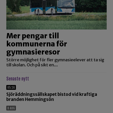
Mer pengar till
kommunerna för
gymnasieresor
Större möjlighet för fler gymnasieelever att ta sig
till skolan. Och på sikt en…
Senaste nytt
05:16
Sjöräddningssällskapet bistod vid kraftiga
branden Hemmingsön
8 AUG