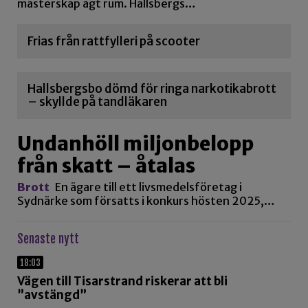
mästerskap ägt rum. Hallsbergs…
Frias från rattfylleri på scooter
Hallsbergsbo dömd för ringa narkotikabrott
– skyllde på tandläkaren
Undanhöll miljonbelopp
från skatt – åtalas
Brott
En ägare till ett livsmedelsföretag i
Sydnärke som försatts i konkurs hösten 2025,…
Senaste nytt
18:03
Vägen till Tisarstrand riskerar att bli
”avstängd”