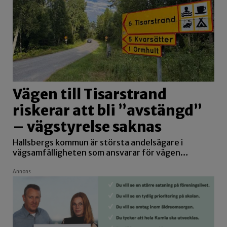
Vägen till Tisarstrand
riskerar att bli ”avstängd”
– vägstyrelse saknas
Hallsbergs kommun är största andelsägare i
vägsamfälligheten som ansvarar för vägen…
Annons