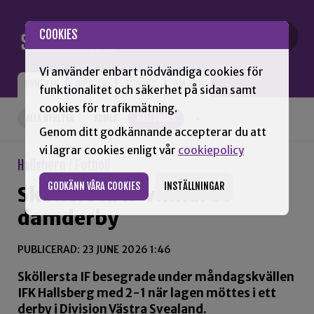
Gå till innehåll
COOKIES
Vi använder enbart nödvändiga cookies för
NYHETER
OPINION
TIDNING
OM SNN
funktionalitet och säkerhet på sidan samt
cookies för trafikmätning.
ALLA NYHETER
KUMLA
HALLSBERG
+
Genom ditt godkännande accepterar du att
vi lagrar cookies enligt vår
cookiepolicy
Hallsberg / Fotboll
GODKÄNN VÅRA COOKIES
INSTÄLLNINGAR
Sköllersta IF vinnare i
damderby
PUBLICERAD: 23 JUNE 2026 1:46
Sköllersta IF besegrade under måndagskvällen
IFK Hallsberg med 2-1 när lagen möttes i ett
derby i Division Västra Svealand.