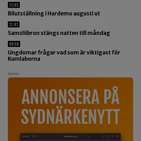
12:03
Bilutställning i Hardemo augusti ut
11:41
Samzliibron stängs natten till måndag
09:58
Ungdomar frågar vad som är viktigast för
Kumlaborna
Annons