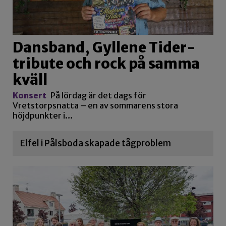
Dansband, Gyllene Tider-
tribute och rock på samma
kväll
Konsert
På lördag är det dags för
Vretstorpsnatta – en av sommarens stora
höjdpunkter i…
Elfel i Pålsboda skapade tågproblem