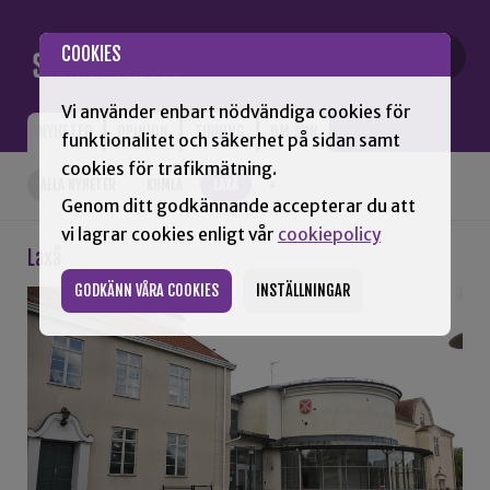
Gå till innehåll
COOKIES
Vi använder enbart nödvändiga cookies för
NYHETER
OPINION
TIDNING
OM SNN
funktionalitet och säkerhet på sidan samt
cookies för trafikmätning.
ALLA NYHETER
KUMLA
LAXÅ
+
Genom ditt godkännande accepterar du att
vi lagrar cookies enligt vår
cookiepolicy
Laxå
GODKÄNN VÅRA COOKIES
INSTÄLLNINGAR