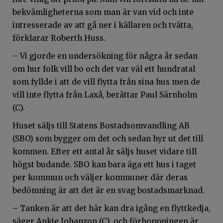
bekvämligheterna som man är van vid och inte
intresserade av att gå ner i källaren och tvätta,
förklarar Roberth Huss.
– Vi gjorde en undersökning för några år sedan
om hur folk vill bo och det var väl ett hundratal
som fyllde i att de vill flytta från sina hus men de
vill inte flytta från Laxå, berättar Paul Särnholm
(C).
Huset säljs till Statens Bostadsomvandling AB
(SBO) som bygger om det och sedan hyr ut det till
kommen. Efter ett antal år säljs huset vidare till
högst budande. SBO kan bara äga ett hus i taget
per kommun och väljer kommuner där deras
bedömning är att det är en svag bostadsmarknad.
– Tanken är att det här kan dra igång en flyttkedja,
säger Ankie Johanzon (C), och förhoppningen är