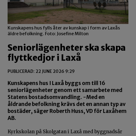
Kunskapens hus fylls åter av kunskap i form av Laxås
äldre befolkning. Foto: Josefine Milton
Seniorlägenheter ska skapa
flyttkedjor i Laxå
PUBLICERAD: 22 JUNE 2026 9:29
Kunskapens hus I Laxå byggs om till 16
seniorlägenheter genom ett samarbete med
Statens bostadsomvandling. -Med en
åldrande befolkning krävs det en annan typ av
bostäder, säger Roberth Huss, VD för Laxåhem
AB.
Kyrkskolan på Skolgatan i Laxå med byggnadsår