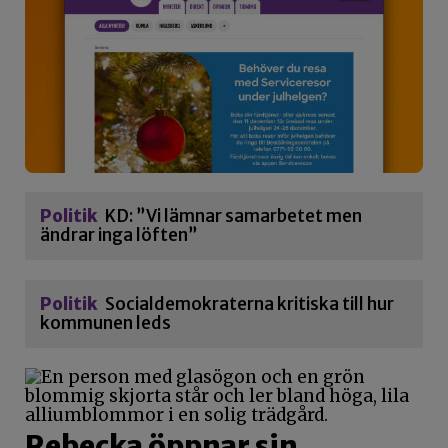
Politik
KD: ”Vi lämnar samarbetet men
ändrar inga löften”
Politik
Socialdemokraterna kritiska till hur
kommunen leds
Rebecka öppnar sin