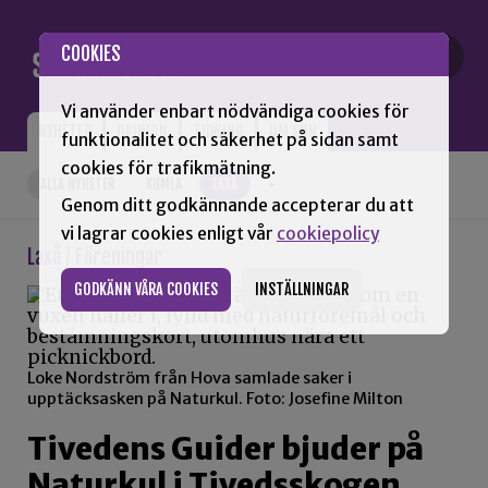
Gå till innehåll
COOKIES
Vi använder enbart nödvändiga cookies för
NYHETER
OPINION
TIDNING
OM SNN
funktionalitet och säkerhet på sidan samt
cookies för trafikmätning.
ALLA NYHETER
KUMLA
LAXÅ
+
Genom ditt godkännande accepterar du att
vi lagrar cookies enligt vår
cookiepolicy
Laxå / Föreningar
GODKÄNN VÅRA COOKIES
INSTÄLLNINGAR
Loke Nordström från Hova samlade saker i
upptäcksasken på Naturkul. Foto: Josefine Milton
Tivedens Guider bjuder på
Naturkul i Tivedsskogen