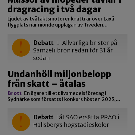
dragracing i två dagar
Ljudet av tvåtaktsmotorer knattrar över Laxå
flygplats när nionde upplagan av Tiveden…
Debatt
L: Allvarliga brister på
Samzeliibron redan för 31 år
sedan
Undanhöll miljonbelopp
från skatt – åtalas
Brott
En ägare till ett livsmedelsföretag i
Sydnärke som försatts i konkurs hösten 2025,…
Debatt
Låt SAO ersätta PRAO i
Hallsbergs högstadieskolor