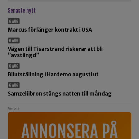
Senaste nytt
6 AUG
Marcus förlänger kontrakt i USA
6 AUG
Vägen till Tisarstrand riskerar att bli
”avstängd”
6 AUG
Bilutställning i Hardemo augusti ut
6 AUG
Samzeliibron stängs natten till måndag
Annons