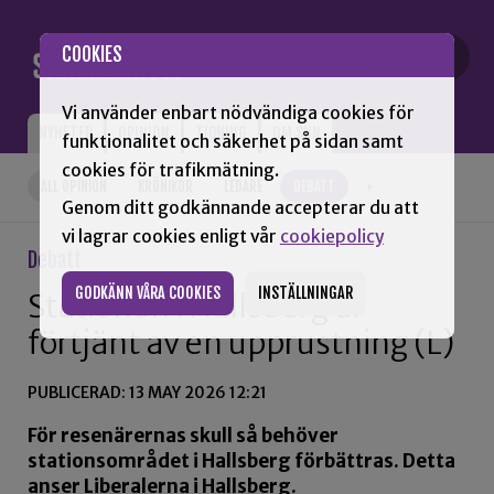
Gå till innehåll
COOKIES
Vi använder enbart nödvändiga cookies för
NYHETER
OPINION
TIDNING
OM SNN
funktionalitet och säkerhet på sidan samt
cookies för trafikmätning.
ALL OPINION
KRÖNIKOR
LEDARE
DEBATT
+
Genom ditt godkännande accepterar du att
vi lagrar cookies enligt vår
cookiepolicy
Debatt
GODKÄNN VÅRA COOKIES
INSTÄLLNINGAR
Stationen i Hallsberg är
förtjänt av en upprustning (L)
PUBLICERAD: 13 MAY 2026 12:21
För resenärernas skull så behöver
stationsområdet i Hallsberg förbättras. Detta
anser Liberalerna i Hallsberg.