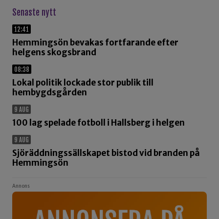
Senaste nytt
12:41
Hemmingsön bevakas fortfarande efter
helgens skogsbrand
08:38
Lokal politik lockade stor publik till
hembygdsgården
9 AUG
100 lag spelade fotboll i Hallsberg i helgen
9 AUG
Sjöräddningssällskapet bistod vid branden på
Hemmingsön
Annons