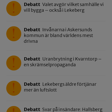
Debatt
Valet avgör vilket samhälle vi
vill bygga – också i Lekeberg
Debatt
Invånarna i Askersunds
kommun är bland världens mest
drivna
Debatt
Uranbrytning i Kvarntorp –
en skrämselpropaganda
Debatt
Lekebergs äldre förtjänar
mer än luftslott
Debatt
Svar på insändare: Hallsberg