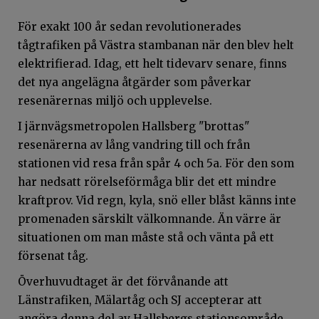
För exakt 100 år sedan revolutionerades
tågtrafiken på Västra stambanan när den blev helt
elektrifierad. Idag, ett helt tidevarv senare, finns
det nya angelägna åtgärder som påverkar
resenärernas miljö och upplevelse.
I järnvägsmetropolen Hallsberg "brottas"
resenärerna av lång vandring till och från
stationen vid resa från spår 4 och 5a. För den som
har nedsatt rörelseförmåga blir det ett mindre
kraftprov. Vid regn, kyla, snö eller blåst känns inte
promenaden särskilt välkomnande. Än värre är
situationen om man måste stå och vänta på ett
försenat tåg.
Överhuvudtaget är det förvånande att
Länstrafiken, Mälartåg och SJ accepterar att
angöra denna del av Hallsbergs stationsområde.