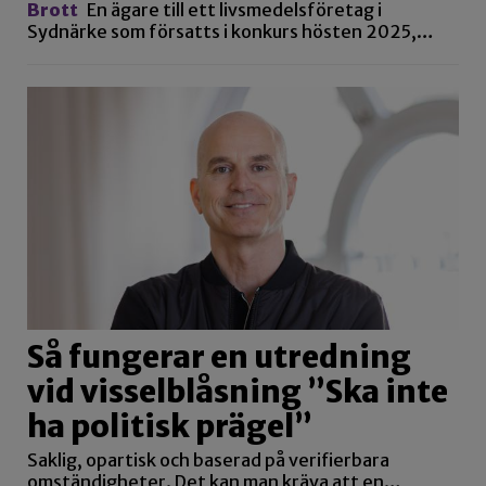
Brott
En ägare till ett livsmedelsföretag i
Sydnärke som försatts i konkurs hösten 2025,…
Så fungerar en utredning
vid visselblåsning ”Ska inte
ha politisk prägel”
Saklig, opartisk och baserad på verifierbara
omständigheter. Det kan man kräva att en…