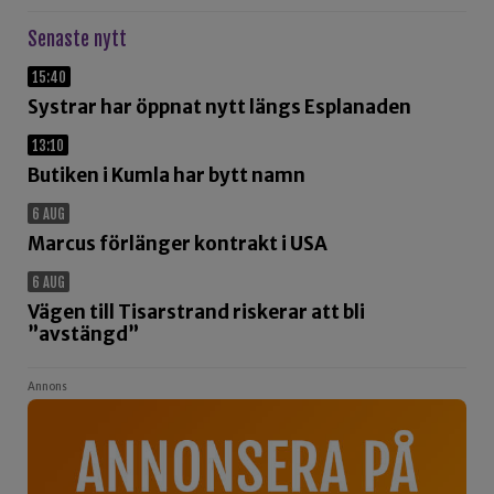
Senaste nytt
15:40
Systrar har öppnat nytt längs Esplanaden
13:10
Butiken i Kumla har bytt namn
6 AUG
Marcus förlänger kontrakt i USA
6 AUG
Vägen till Tisarstrand riskerar att bli
”avstängd”
Annons