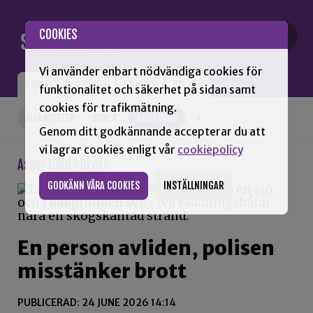
Gå till innehåll
COOKIES
Vi använder enbart nödvändiga cookies för
NYHETER
OPINION
TIDNING
OM SNN
funktionalitet och säkerhet på sidan samt
cookies för trafikmätning.
ALLA NYHETER
KUMLA
ASKERSUND
+
Genom ditt godkännande accepterar du att
vi lagrar cookies enligt vår
cookiepolicy
Askersund / Brott
GODKÄNN VÅRA COOKIES
INSTÄLLNINGAR
En person avliden, polisen
misstänker brott
PUBLICERAD: 24 JUNE 2026 14:14