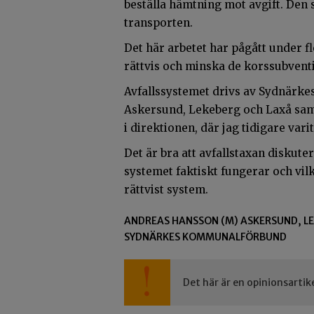
beställa hämtning mot avgift. Den
transporten.
Det här arbetet har pågått under fl
rättvis och minska de korssubventi
Avfallssystemet drivs av Sydnär
Askersund, Lekeberg och Laxå sa
i direktionen, där jag tidigare var
Det är bra att avfallstaxan diskut
systemet faktiskt fungerar och vilk
rättvist system.
ANDREAS HANSSON (M) ASKERSUND, L
SYDNÄRKES KOMMUNALFÖRBUND
Det här är en opinionsartik