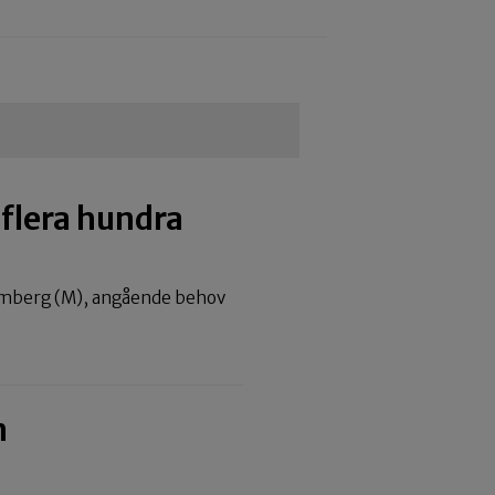
 flera hundra
trömberg (M), angående behov
n