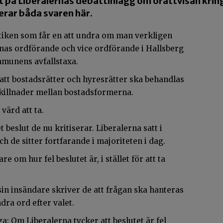
t på Liberalernas debattinlägg om orättvisan krin
rar båda svaren här.
itiken som får en att undra om man verkligen
ernas ordförande och vice ordförande i Hallsberg
mmunens avfallstaxa.
 att bostadsrätter och hyresrätter ska behandlas
 skillnader mellan bostadsformerna.
värd att ta.
t beslut de nu kritiserar. Liberalerna satt i
ch de sitter fortfarande i majoriteten i dag.
e om hur fel beslutet är, i stället för att ta
in insändare skriver de att frågan ska hanteras
dra ord efter valet.
a: Om Liberalerna tycker att beslutet är fel