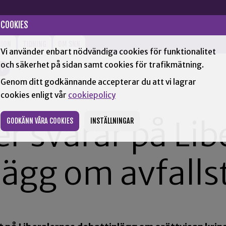
COOKIES
NION
TIDNING
OM SNN
Vi använder enbart nödvändiga cookies för funktionalitet
och säkerhet på sidan samt cookies för trafikmätning.
TT
+
Genom ditt godkännande accepterar du att vi lagrar
cookies enligt vår
cookiepolicy
r svarar på Lib
GODKÄNN VÅRA COOKIES
INSTÄLLNINGAR
lägg om avfalls