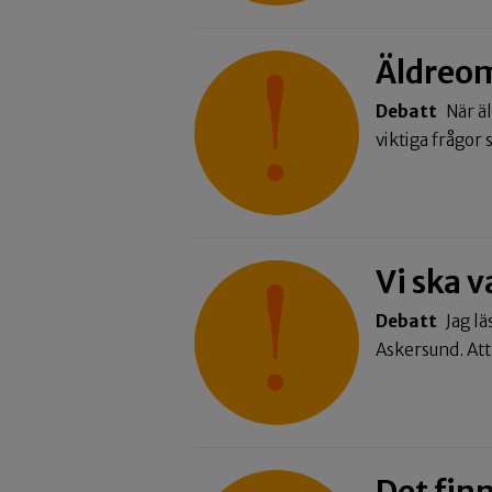
Äldreom
Debatt
När ä
viktiga frågo
Vi ska v
Debatt
Jag lä
Askersund. Att 