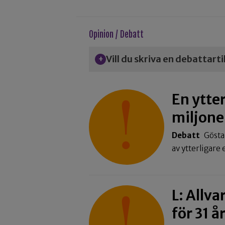
Opinion / Debatt
Vill du skriva en debattart
En ytter
miljone
Debatt
Gösta
av ytterligare
L: Allva
för 31 å