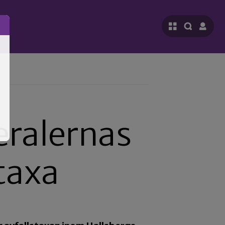
eralernas
taxa