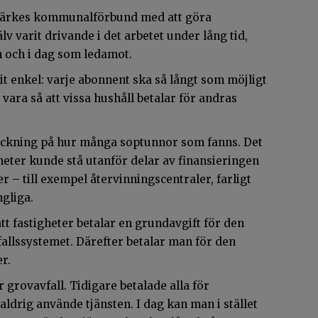
ydnärkes kommunalförbund med att göra
älv varit drivande i det arbetet under lång tid,
n och i dag som ledamot.
t enkel: varje abonnent ska så långt som möjligt
 vara så att vissa hushåll betalar för andras
räckning på hur många soptunnor som fanns. Det
gheter kunde stå utanför delar av finansieringen
er – till exempel återvinningscentraler, farligt
ngliga.
t fastigheter betalar en grundavgift för den
llssystemet. Därefter betalar man för den
r.
 grovavfall. Tidigare betalade alla för
rig använde tjänsten. I dag kan man i stället