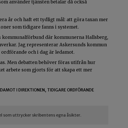
 som använder tjänsten betalar då också
era år och haft ett tydligt mål: att göra taxan mer
oner som tidigare fanns i systemet.
kes kommunalförbund där kommunerna Hallsberg,
mverkar. Jag representerar Askersunds kommun
it ordförande och i dag är ledamot.
eras. Men debatten behöver föras utifrån hur
et arbete som gjorts för att skapa ett mer
EDAMOT I DIREKTIONEN, TIDIGARE ORDFÖRANDE
el som uttrycker skribentens egna åsikter.