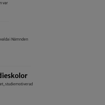
n var
invalda i Nämnden
dieskolor
met, studiemotiverad