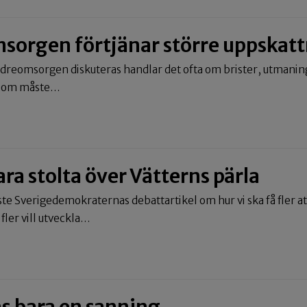
sorgen förtjänar större uppskat
ldreomsorgen diskuteras handlar det ofta om brister, utmanin
r som måste…
ara stolta över Vätterns pärla
ste Sverigedemokraternas debattartikel om hur vi ska få fler att 
fler vill utveckla…