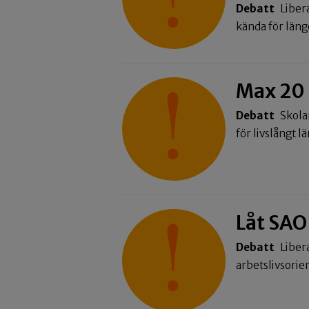
Debatt
Liber
kända för län
Max 20 e
Debatt
Skola
för livslångt l
Låt SAO
Debatt
Liber
arbetslivsori