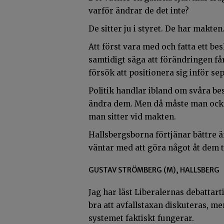
varför ändrar de det inte?
De sitter ju i styret. De har makten
Att först vara med och fatta ett bes
samtidigt säga att förändringen får
försök att positionera sig inför se
Politik handlar ibland om svåra bes
ändra dem. Men då måste man också
man sitter vid makten.
Hallsbergsborna förtjänar bättre ä
väntar med att göra något åt dem ti
GUSTAV STRÖMBERG (M), HALLSBERG
Jag har läst Liberalernas debattar
bra att avfallstaxan diskuteras, m
systemet faktiskt fungerar.