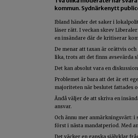
Två olika moderater har svara
kommun. Sydnärkenytt publice
Ibland händer det saker i lokalpol
läser rätt. I veckan skrev Liberal
en insändare där de kritiserar ko
De menar att taxan är orättvis och
lika, trots att det finns avsevärda
Det kan absolut vara en diskussion 
Problemet är bara att det är ett ege
majoriteten när beslutet fattades o
Ändå väljer de att skriva en insändar
ansvar.
Och ännu mer anmärkningsvärt: i s
först i nästa mandatperiod. Med an
Det väcker en ganska självklar fråg