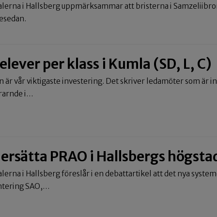
alerna i Hallsberg uppmärksammar att bristerna i Samzeliibro
gesedan.
lever per klass i Kumla (SD, L, C)
n är vår viktigaste investering. Det skriver ledamöter som är 
ärarnde i…
 ersätta PRAO i Hallsbergs högsta
alerna i Hallsberg föreslår i en debattartikel att det nya syste
entering SAO,…