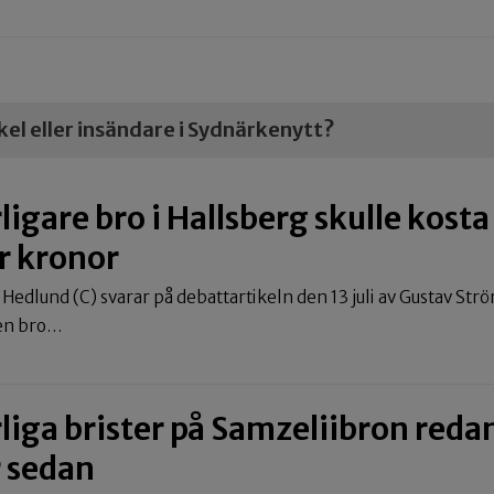
ikel eller insändare i Sydnärkenytt?
ligare bro i Hallsberg skulle kosta
r kronor
 Hedlund (C) svarar på debattartikeln den 13 juli av Gustav S
 en bro…
rliga brister på Samzeliibron reda
r sedan