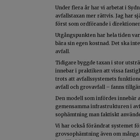
Under flera år har vi arbetat i S
avfallstaxan mer rättvis. Jag har sj
först som ordförande i direktione
Utgångspunkten har hela tiden vari
bära sin egen kostnad. Det ska inte
avfall.
Tidigare byggde taxan i stor utst
innebar i praktiken att vissa fasti
trots att avfallssystemets funktion
avfall och grovavfall – fanns tillgä
Den modell som infördes innebär at
gemensamma infrastrukturen i avfa
sophämtning man faktiskt använde
Vi har också förändrat systemet för
grovsophämtning även om många ald