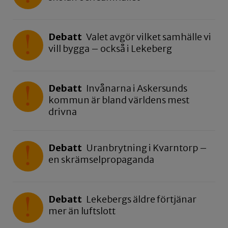
Debatt
Valet avgör vilket samhälle vi
vill bygga – också i Lekeberg
Debatt
Invånarna i Askersunds
kommun är bland världens mest
drivna
Debatt
Uranbrytning i Kvarntorp –
en skrämselpropaganda
Debatt
Lekebergs äldre förtjänar
mer än luftslott