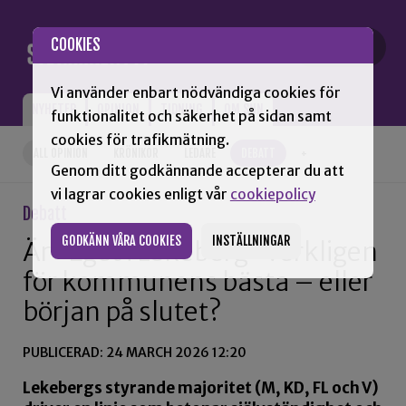
Gå till innehåll
COOKIES
Vi använder enbart nödvändiga cookies för
NYHETER
OPINION
TIDNING
OM SNN
funktionalitet och säkerhet på sidan samt
cookies för trafikmätning.
ALL OPINION
KRÖNIKOR
LEDARE
DEBATT
+
Genom ditt godkännande accepterar du att
vi lagrar cookies enligt vår
cookiepolicy
Debatt
GODKÄNN VÅRA COOKIES
INSTÄLLNINGAR
Är ”Eget i Lekeberg” verkligen
för kommunens bästa – eller
början på slutet?
PUBLICERAD: 24 MARCH 2026 12:20
Lekebergs styrande majoritet (M, KD, FL och V)