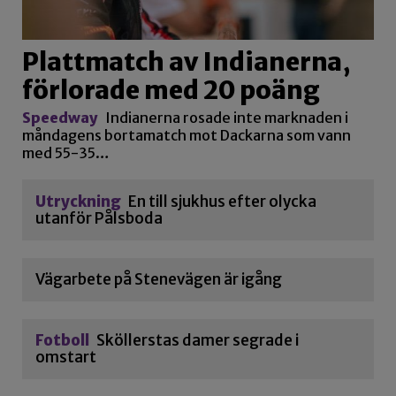
Plattmatch av Indianerna,
förlorade med 20 poäng
Speedway
Indianerna rosade inte marknaden i
måndagens bortamatch mot Dackarna som vann
med 55-35…
Utryckning
En till sjukhus efter olycka
utanför Pålsboda
Vägarbete på Stenevägen är igång
Fotboll
Sköllerstas damer segrade i
omstart