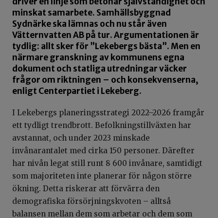
driver en linje som betonar självständighet och
minskat samarbete. Samhällsbyggnad
Sydnärke ska lämnas och nu står även
Vätternvatten AB på tur. Argumentationen är
tydlig: allt sker för ”Lekebergs bästa”. Men en
närmare granskning av kommunens egna
dokument och statliga utredningar väcker
frågor om riktningen – och konsekvenserna,
enligt Centerpartiet i Lekeberg.
I Lekebergs planeringsstrategi 2022–2026 framgår
ett tydligt trendbrott. Befolkningstillväxten har
avstannat, och under 2023 minskade
invånarantalet med cirka 150 personer. Därefter
har nivån legat still runt 8 600 invånare, samtidigt
som majoriteten inte planerar för någon större
ökning. Detta riskerar att förvärra den
demografiska försörjningskvoten – alltså
balansen mellan dem som arbetar och dem som