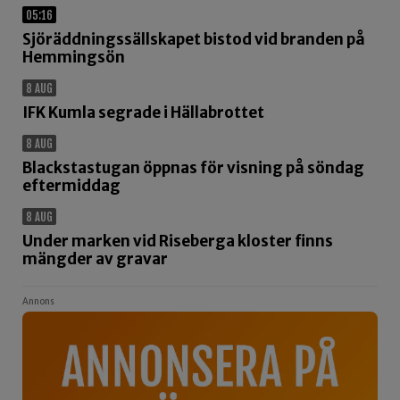
05:16
Sjöräddningssällskapet bistod vid branden på
Hemmingsön
8 AUG
IFK Kumla segrade i Hällabrottet
8 AUG
Blackstastugan öppnas för visning på söndag
eftermiddag
8 AUG
Under marken vid Riseberga kloster finns
mängder av gravar
Annons