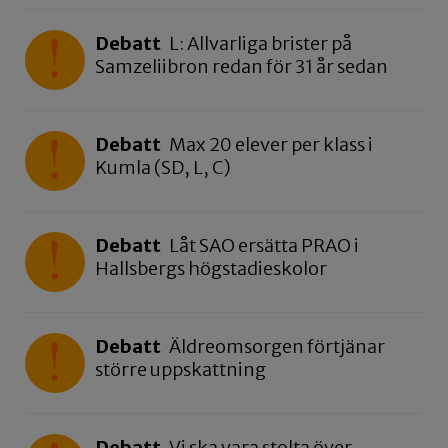
Debatt
L: Allvarliga brister på
Samzeliibron redan för 31 år sedan
Debatt
Max 20 elever per klass i
Kumla (SD, L, C)
Debatt
Låt SAO ersätta PRAO i
Hallsbergs högstadieskolor
Debatt
Äldreomsorgen förtjänar
större uppskattning
Debatt
Vi ska vara stolta över