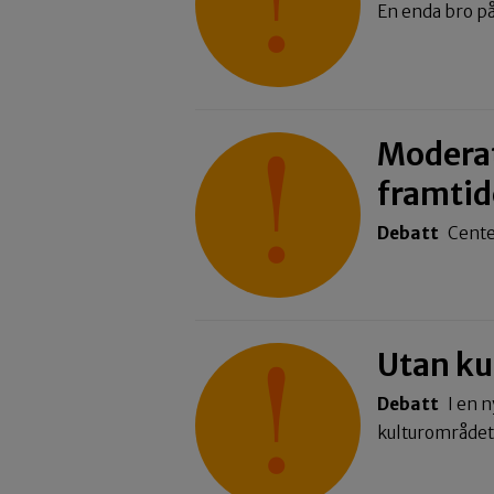
En enda bro p
Moderat
framtid
Debatt
Cente
Utan ku
Debatt
I en 
kulturområde