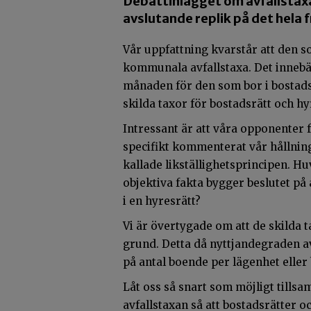
Debattinlägget om avfallstaxa
avslutande replik på det hela 
Vår uppfattning kvarstår att den s
kommunala avfallstaxa. Det inneb
månaden för den som bor i bostadsrä
skilda taxor för bostadsrätt och h
Intressant är att våra opponenter
specifikt kommenterat vår hållnin
kallade likställighetsprincipen. H
objektiva fakta bygger beslutet på
i en hyresrätt?
Vi är övertygade om att de skilda 
grund. Detta då nyttjandegraden a
på antal boende per lägenhet eller
Låt oss så snart som möjligt till
avfallstaxan så att bostadsrätter oc