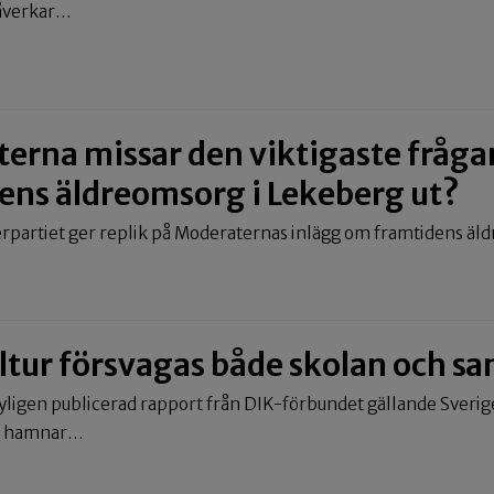
åverkar…
erna missar den viktigaste frågan
ens äldreomsorg i Lekeberg ut?
rpartiet ger replik på Moderaternas inlägg om framtidens äl
ltur försvagas både skolan och sa
nyligen publicerad rapport från DIK-förbundet gällande Sver
t hamnar…