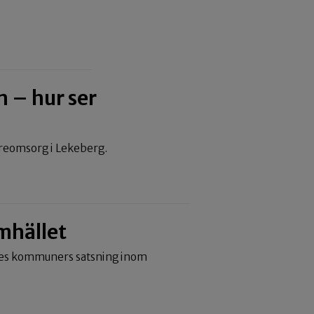
 – hur ser
dreomsorg i Lekeberg.
mhället
iges kommuners satsning inom