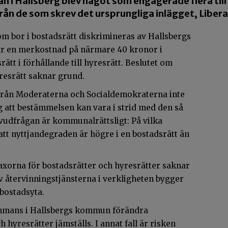
n i Hallsberg blev något som engagerade flera til
från de som skrev det ursprungliga inlägget, Libera
om bor i bostadsrätt diskrimineras av Hallsbergs
är en merkostnad på närmare 40 kronor i
tt i förhållande till hyresrätt. Beslutet om
yresrätt saknar grund.
 från Moderaterna och Socialdemokraterna inte
g att bestämmelsen kan vara i strid med den så
uvudfrågan är kommunalrättsligt: På vilka
 att nyttjandegraden är högre i en bostadsrätt än
taxorna för bostadsrätter och hyresrätter saknar
v återvinningstjänsterna i verkligheten bygger
 bostadsyta.
sammans i Hallsbergs kommun förändra
h hyresrätter jämställs. I annat fall är risken