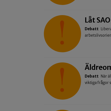
Låt SAO
Debatt
Liber
arbetslivsori
Äldreom
Debatt
När ä
viktiga frågo