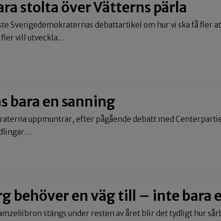
ara stolta över Vätterns pärla
ste Sverigedemokraternas debattartikel om hur vi ska få fler att 
fler vill utveckla…
ns bara en sanning
aterna uppmuntrar, efter pågående debatt med Centerpartiet, 
ndlingar…
g behöver en väg till – inte bara 
amzeliibron stängs under resten av året blir det tydligt hur sår