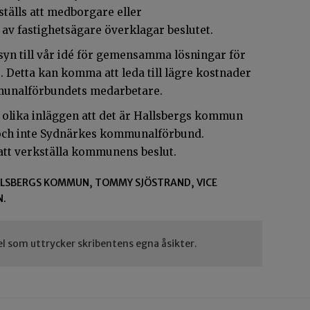
ställs att medborgare eller
av fastighetsägare överklagar beslutet.
msyn till vår idé för gemensamma lösningar för
. Detta kan komma att leda till lägre kostnader
mmunalförbundets medarbetare.
de olika inläggen att det är Hallsbergs kommun
 och inte Sydnärkes kommunalförbund.
tt verkställa kommunens beslut.
LLSBERGS KOMMUN, TOMMY SJÖSTRAND, VICE
N.
el som uttrycker skribentens egna åsikter.