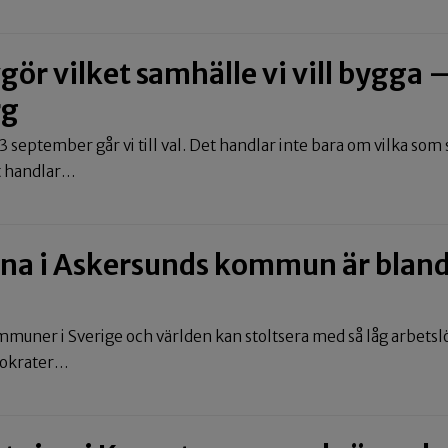
gör vilket samhälle vi vill bygga –
rg
3 september går vi till val. Det handlar inte bara om vilka so
et handlar…
na i Askersunds kommun är bland
mmuner i Sverige och världen kan stoltsera med så låg arbet
mokrater…