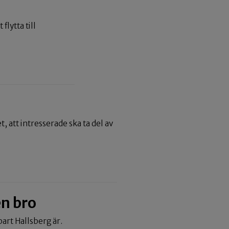
flytta till
att intresserade ska ta del av
en bro
bart Hallsberg är.