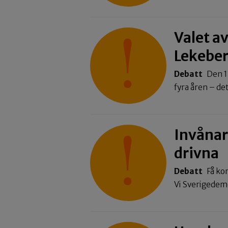
Valet av
Lekebe
Debatt
Den 1
fyra åren – d
Invånar
drivna
Debatt
Få ko
Vi Sverigede