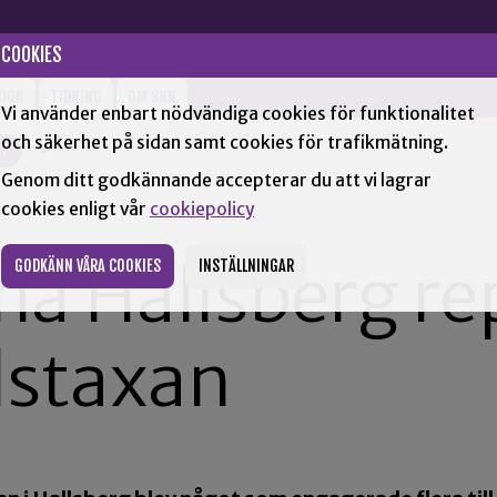
COOKIES
NION
TIDNING
OM SNN
Vi använder enbart nödvändiga cookies för funktionalitet
och säkerhet på sidan samt cookies för trafikmätning.
TT
+
Genom ditt godkännande accepterar du att vi lagrar
cookies enligt vår
cookiepolicy
na Hallsberg re
GODKÄNN VÅRA COOKIES
INSTÄLLNINGAR
lstaxan