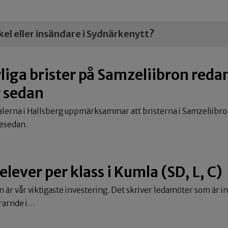
ikel eller insändare i Sydnärkenytt?
rliga brister på Samzeliibron reda
r sedan
alerna i Hallsberg uppmärksammar att bristerna i Samzeliibro
gesedan.
lever per klass i Kumla (SD, L, C)
n är vår viktigaste investering. Det skriver ledamöter som är 
ärarnde i…