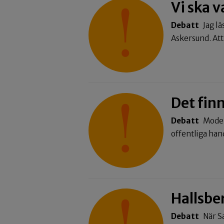
Vi ska v
Debatt
Jag lä
Askersund. Att 
Det fin
Debatt
Moder
offentliga ha
Hallsber
Debatt
När S