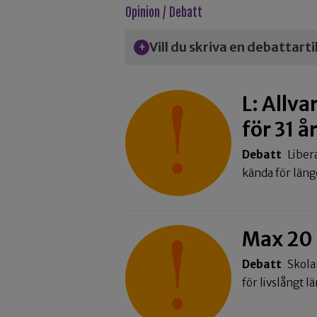
Opinion / Debatt
Vill du skriva en debattart
L: Allva
för 31 å
Debatt
Liber
kända för län
Max 20 e
Debatt
Skola
för livslångt l