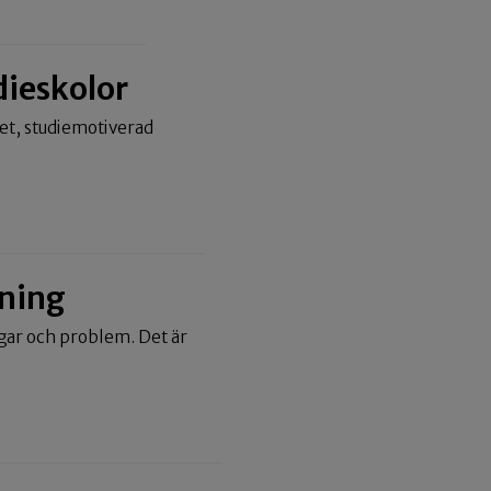
dieskolor
met, studiemotiverad
tning
gar och problem. Det är