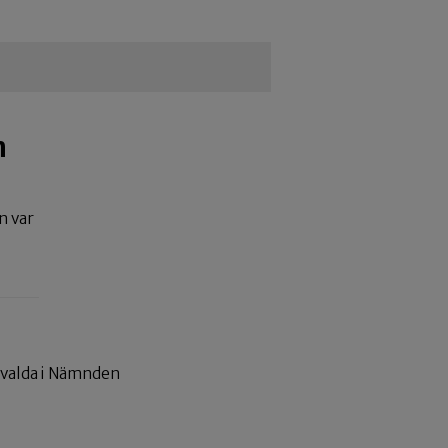
n
n var
invalda i Nämnden