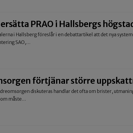
 ersätta PRAO i Hallsbergs högsta
alerna i Hallsberg föreslår i en debattartikel att det nya syste
entering SAO,…
sorgen förtjänar större uppskat
ldreomsorgen diskuteras handlar det ofta om brister, utmanin
r som måste…