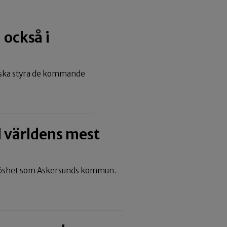
 också i
m ska styra de kommande
 världens mest
slöshet som Askersunds kommun.