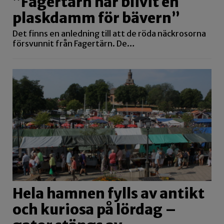
”Fagertärn har blivit en
plaskdamm för bävern”
Det finns en anledning till att de röda näckrosorna
försvunnit från Fagertärn. De…
Hela hamnen fylls av antikt
och kuriosa på lördag –