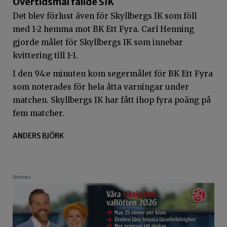
Övertidsmål fällde SIK
Det blev förlust även för Skyllbergs IK som föll
med 1-2 hemma mot BK Ett Fyra. Carl Henning
gjorde målet för Skyllbergs IK som innebar
kvittering till 1-1.
I den 94:e minuten kom segermålet för BK Ett Fyra
som noterades för hela åtta varningar under
matchen. Skyllbergs IK har fått ihop fyra poäng på
fem matcher.
ANDERS BJÖRK
Annons