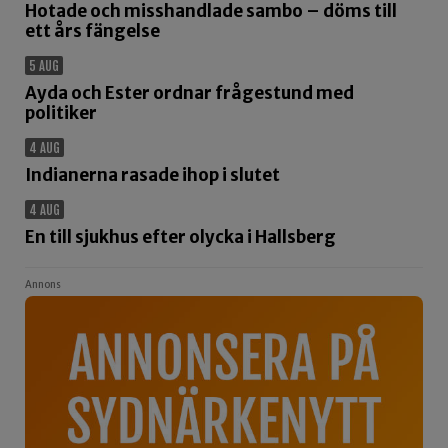
Hotade och misshandlade sambo – döms till
ett års fängelse
5 AUG
Ayda och Ester ordnar frågestund med
politiker
4 AUG
Indianerna rasade ihop i slutet
4 AUG
En till sjukhus efter olycka i Hallsberg
Annons