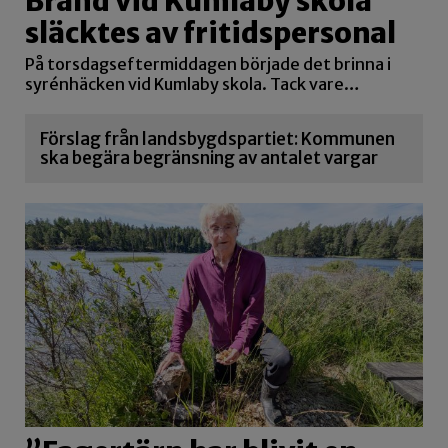
Brand vid Kumlaby skola
släcktes av fritidspersonal
På torsdagseftermiddagen började det brinna i
syrénhäcken vid Kumlaby skola. Tack vare…
Förslag från landsbygdspartiet: Kommunen
ska begära begränsning av antalet vargar