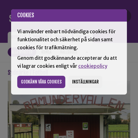
Gå till innehåll
COOKIES
Vi använder enbart nödvändiga cookies för
NYHETER
OPINION
TIDNING
OM SNN
funktionalitet och säkerhet på sidan samt
cookies för trafikmätning.
ALLA NYHETER
KUMLA
HALLSBERG
+
Genom ditt godkännande accepterar du att
vi lagrar cookies enligt vår
cookiepolicy
Sydnärke / Fotboll
GODKÄNN VÅRA COOKIES
INSTÄLLNINGAR