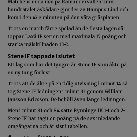
Matchens enda mål på Ramundervallen inför
hundratalet åskådare gjordes av Hampus Lind och
kom i den 47:e minuten på den våta gräsplanen.
Trots en match färre spelad än de flesta lagen så
toppar Laxå IF serien med maximala 15 poäng och
starka målskillnaden 13-2.
Stene IF tappade i slutet
Ett lag som har det tyngre är Stene IF som åkte på
en ny tung förlust.
Trots att de åkte på en tidig utvisning i minut 14 så
tog Stene IF ledningen i minut 33 genom William
Jansson Ericsson. De behöll även länge ledningen.
Men i minut 81 och 84 satte Rynninge IK 1-1 och 2-1.
Stene IF har tagit en poäng på de sex inledande
omgångarna och är sist i tabellen.