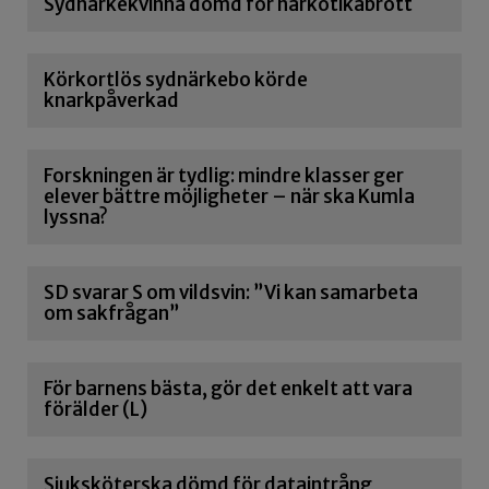
Sydnärkekvinna dömd för narkotikabrott
Körkortlös sydnärkebo körde
knarkpåverkad
Forskningen är tydlig: mindre klasser ger
elever bättre möjligheter – när ska Kumla
lyssna?
SD svarar S om vildsvin: ”Vi kan samarbeta
om sakfrågan”
För barnens bästa, gör det enkelt att vara
förälder (L)
Sjuksköterska dömd för dataintrång