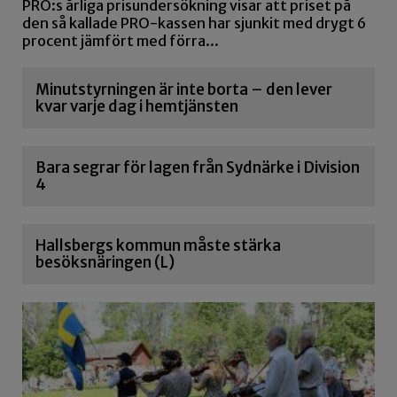
PRO:s årliga prisundersökning visar att priset på
den så kallade PRO-kassen har sjunkit med drygt 6
procent jämfört med förra...
Minutstyrningen är inte borta – den lever
kvar varje dag i hemtjänsten
Bara segrar för lagen från Sydnärke i Division
4
Hallsbergs kommun måste stärka
besöksnäringen (L)