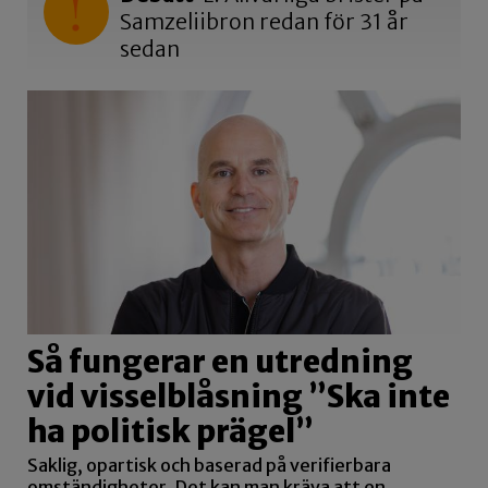
Samzeliibron redan för 31 år
sedan
Så fungerar en utredning
vid visselblåsning ”Ska inte
ha politisk prägel”
Saklig, opartisk och baserad på verifierbara
omständigheter. Det kan man kräva att en…