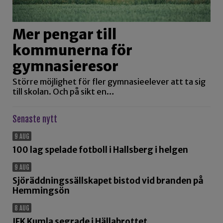
Mer pengar till
kommunerna för
gymnasieresor
Större möjlighet för fler gymnasieelever att ta sig
till skolan. Och på sikt en…
Senaste nytt
9 AUG
100 lag spelade fotboll i Hallsberg i helgen
9 AUG
Sjöräddningssällskapet bistod vid branden på
Hemmingsön
8 AUG
IFK Kumla segrade i Hällabrottet