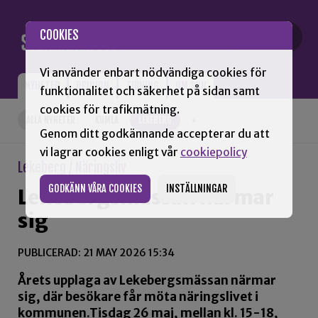
Gå till innehåll
COOKIES
Vi använder enbart nödvändiga cookies för
NYHETER
OPINION
TIDNING
OM SNN
funktionalitet och säkerhet på sidan samt
cookies för trafikmätning.
ALLA NYHETER
KUMLA
LEKEBERG
+
Genom ditt godkännande accepterar du att
vi lagrar cookies enligt vår
cookiepolicy
Lekeberg / Näringsliv
GODKÄNN VÅRA COOKIES
INSTÄLLNINGAR
Lekebergsmässan närmar
sig
PUBLICERAD: 21 MAY 2026 15:34
Årets upplaga av Lekebergsmässan närmar
sig, där besökare får möta näringslivet i
kommunen.Tisdag 26 maj, mellan kl. 15-18,