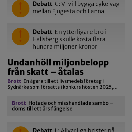
Debatt
C: Vi vill bygga cykelväg
mellan Fjugesta och Lanna
Debatt
En ytterligare bro i
Hallsberg skulle kosta flera
hundra miljoner kronor
Undanhöll miljonbelopp
från skatt – åtalas
Brott
En ägare till ett livsmedelsföretag i
Sydnärke som försatts i konkurs hösten 2025,…
Brott
Hotade och misshandlade sambo –
döms till ett års fängelse
Debatt
L: Allvarliga brister på