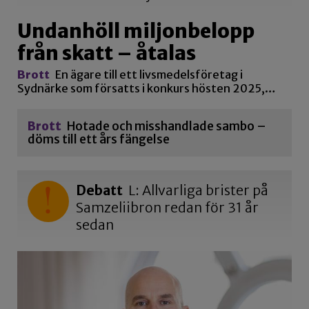
Undanhöll miljonbelopp
från skatt – åtalas
Brott
En ägare till ett livsmedelsföretag i
Sydnärke som försatts i konkurs hösten 2025,…
Brott
Hotade och misshandlade sambo –
döms till ett års fängelse
Debatt
L: Allvarliga brister på
Samzeliibron redan för 31 år
sedan