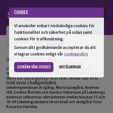
Gå till innehåll
COOKIES
Vi använder enbart nödvändiga cookies för
NYHETER
OPINION
TIDNING
OM SNN
funktionalitet och säkerhet på sidan samt
cookies för trafikmätning.
ALLA NYHETER
KUMLA
LEKEBERG
+
Genom ditt godkännande accepterar du att
vi lagrar cookies enligt vår
cookiepolicy
Lekeberg / Näringsliv
GODKÄNN VÅRA COOKIES
INSTÄLLNINGAR
Lekebergsmässan är igång. Maria Lysegård, Andreas
Hill, Evelina Åström och Sandra Oskarsson på Lekebergs
kommun välkomnar allmänheten mellan klockan 15 och
18 till Lekebergsskolans idrottshall och skolgård. Foto:
Katarina Hanslep