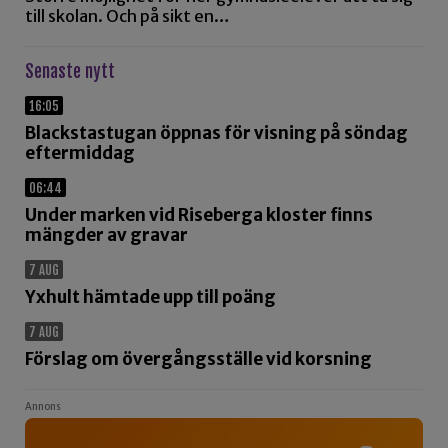
till skolan. Och på sikt en…
Senaste nytt
16:05
Blackstastugan öppnas för visning på söndag
eftermiddag
06:44
Under marken vid Riseberga kloster finns
mängder av gravar
7 AUG
Yxhult hämtade upp till poäng
7 AUG
Förslag om övergångsställe vid korsning
Annons