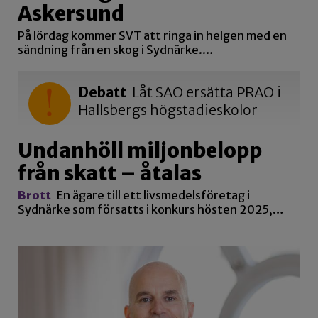
Askersund
På lördag kommer SVT att ringa in helgen med en
sändning från en skog i Sydnärke.…
Debatt
Låt SAO ersätta PRAO i
Hallsbergs högstadieskolor
Undanhöll miljonbelopp
från skatt – åtalas
Brott
En ägare till ett livsmedelsföretag i
Sydnärke som försatts i konkurs hösten 2025,…