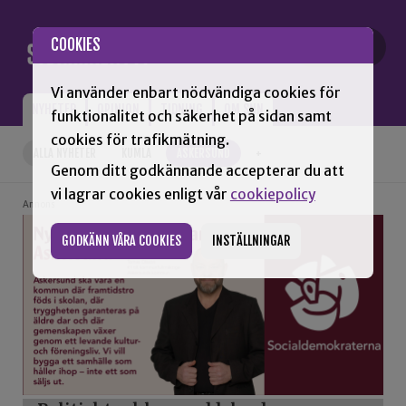
Gå till innehåll
COOKIES
Vi använder enbart nödvändiga cookies för
NYHETER
OPINION
TIDNING
OM SNN
funktionalitet och säkerhet på sidan samt
cookies för trafikmätning.
ALLA NYHETER
KUMLA
ASKERSUND
+
Genom ditt godkännande accepterar du att
vi lagrar cookies enligt vår
cookiepolicy
Annons
GODKÄNN VÅRA COOKIES
INSTÄLLNINGAR