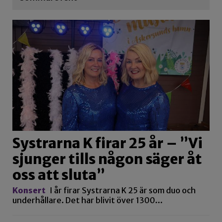
Systrarna K firar 25 år – ”Vi
sjunger tills någon säger åt
oss att sluta”
Konsert
I år firar Systrarna K 25 är som duo och
underhållare. Det har blivit över 1300…