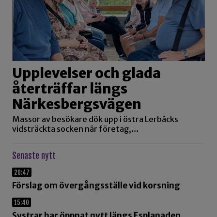
Upplevelser och glada
återträffar längs
Närkesbergsvägen
Massor av besökare dök upp i östra Lerbäcks
vidsträckta socken när företag,…
Senaste nytt
20:47
Förslag om övergångsställe vid korsning
15:40
Systrar har öppnat nytt längs Esplanaden