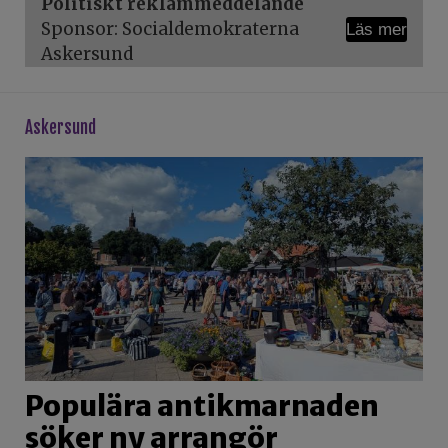
Politiskt reklammeddelande
Sponsor: Socialdemokraterna
Läs mer
Askersund
askersund
Populära antikmarnaden
söker ny arrangör