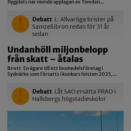
flygplats när nionde upplagan av Tiveden…
Debatt
L: Allvarliga brister på
Samzeliibron redan för 31 år
sedan
Undanhöll miljonbelopp
från skatt – åtalas
Brott
En ägare till ett livsmedelsföretag i
Sydnärke som försatts i konkurs hösten 2025,…
Debatt
Låt SAO ersätta PRAO i
Hallsbergs högstadieskolor