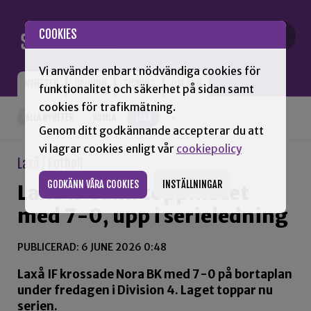
Gå till innehåll
COOKIES
Vi använder enbart nödvändiga cookies för
NYHETER
OPINION
TIDNING
OM SNN
funktionalitet och säkerhet på sidan samt
cookies för trafikmätning.
ALLA NYHETER
KUMLA
LAXÅ
+
Genom ditt godkännande accepterar du att
vi lagrar cookies enligt vår
cookiepolicy
Laxå / Fotboll
GODKÄNN VÅRA COOKIES
INSTÄLLNINGAR
Laxå IF vann toppmötet
med 7-0, upp i serieledning
PUBLICERAD: 6 JUNE 2026 0:48
Laxå IF krossade Nora BK med 7-0 på bortaplan
under fredagen i Division 4. Laget toppar nu
serien.