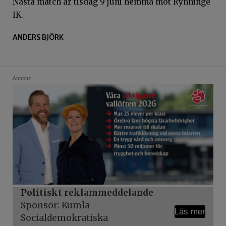
Nästa match är tisdag 9 juni hemma mot Rynninge
IK.
ANDERS BJÖRK
Annons
Politiskt reklammeddelande
Sponsor: Kumla
Läs mer
Socialdemokratiska