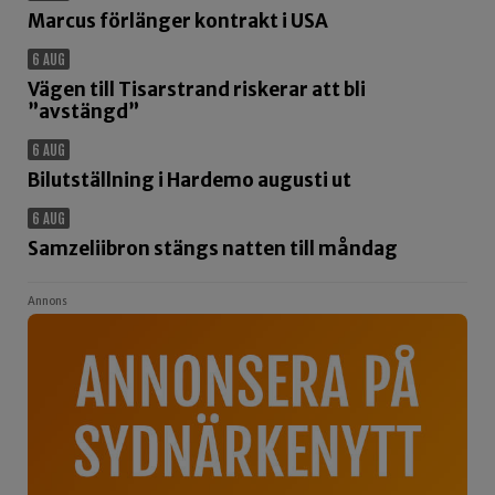
Marcus förlänger kontrakt i USA
6 AUG
Vägen till Tisarstrand riskerar att bli
”avstängd”
6 AUG
Bilutställning i Hardemo augusti ut
6 AUG
Samzeliibron stängs natten till måndag
Annons