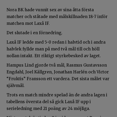
Nora BK hade vunnit sex av sina åtta första
matcher och ståtade med målskillnaden 18-7 inför
matchen mot Laxå IF.
Det slutade i en förnedring.
Laxå IF ledde med 5-0 redan i halvtid och i andra
halvlek fyllde man på med två mål till och höll
nollan intakt. Ett riktigt styrkebesked av laget.
Hampus Lind gjorde två mål, Rasmus Gustavsson
Engdahl, Joel Källgren, Jonathan Harlén och Victor
“Fruktis” Fransson ett vardera. Det sista målet var
självmål.
Trots en match mindre spelad än de andra lagen i
tabellens översta del så gick Laxå IF upp i
serieledning med 21 poäng av 24 möjliga.