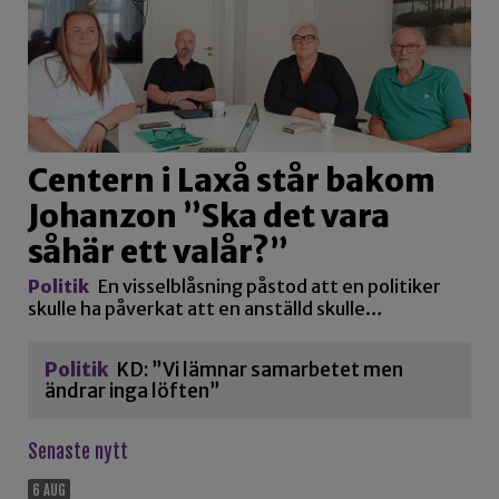
Centern i Laxå står bakom
Johanzon ”Ska det vara
såhär ett valår?”
Politik
En visselblåsning påstod att en politiker
skulle ha påverkat att en anställd skulle…
Politik
KD: ”Vi lämnar samarbetet men
ändrar inga löften”
Senaste nytt
6 AUG