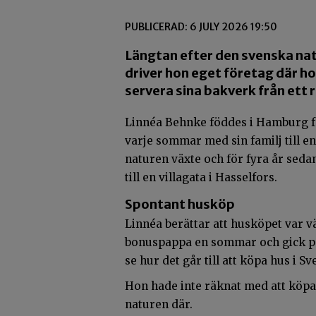
PUBLICERAD: 6 JULY 2026 19:50
Längtan efter den svenska natur
driver hon eget företag där h
servera sina bakverk från ett r
Linnéa Behnke föddes i Hamburg f
varje sommar med sin familj till en
naturen växte och för fyra år sed
till en villagata i Hasselfors.
Spontant husköp
Linnéa berättar att husköpet var v
bonuspappa en sommar och gick på 
se hur det går till att köpa hus i Sv
Hon hade inte räknat med att köpa 
naturen där.