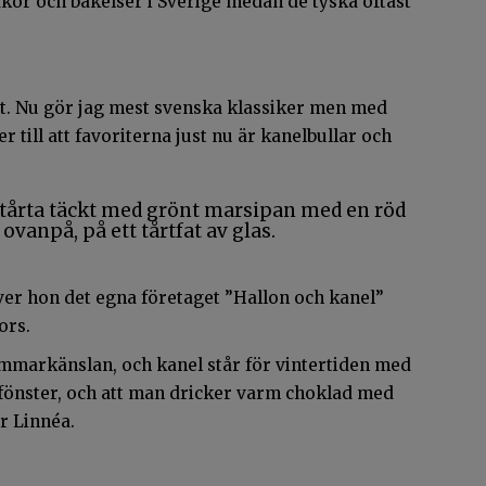
akor och bakelser i Sverige medan de tyska oftast
st. Nu gör jag mest svenska klassiker men med
r till att favoriterna just nu är kanelbullar och
ver hon det egna företaget ”Hallon och kanel”
fors.
ommarkänslan, och kanel står för vintertiden med
 fönster, och att man dricker varm choklad med
er Linnéa.