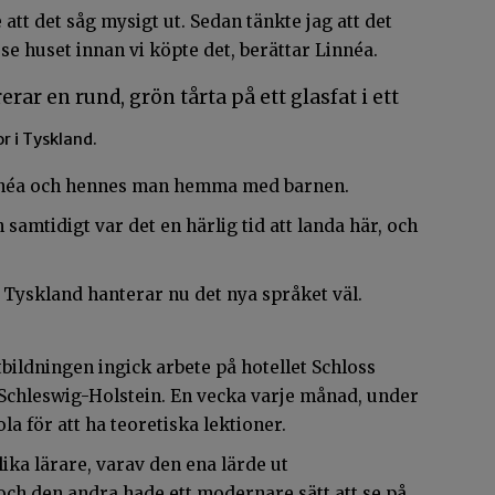
 att det såg mysigt ut. Sedan tänkte jag att det
se huset innan vi köpte det, berättar Linnéa.
r i Tyskland.
Linnéa och hennes man hemma med barnen.
amtidigt var det en härlig tid att landa här, och
i Tyskland hanterar nu det nya språket väl.
utbildningen ingick arbete på hotellet Schloss
 Schleswig-Holstein. En vecka varje månad, under
kola för att ha teoretiska lektioner.
ika lärare, varav den ena lärde ut
ch den andra hade ett modernare sätt att se på