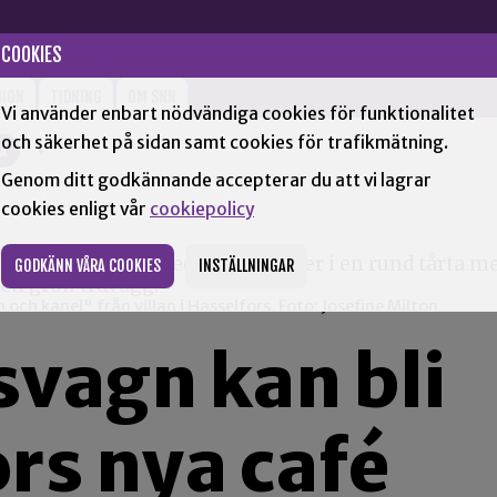
COOKIES
NION
TIDNING
OM SNN
Vi använder enbart nödvändiga cookies för funktionalitet
och säkerhet på sidan samt cookies för trafikmätning.
XÅ
+
Genom ditt godkännande accepterar du att vi lagrar
cookies enligt vår
cookiepolicy
GODKÄNN VÅRA COOKIES
INSTÄLLNINGAR
och kanel" från villan i Hasselfors. Foto: Josefine Milton
svagn kan bli
rs nya café