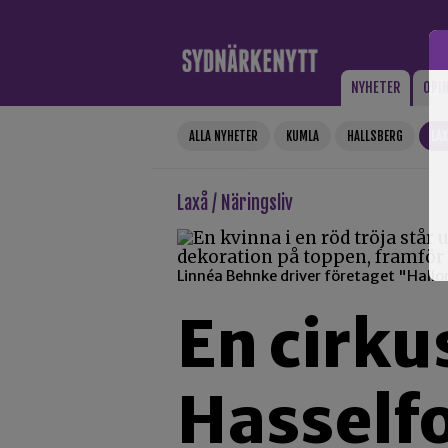
Gå till innehåll
NYHETER
OPI
ALLA NYHETER
KUMLA
HALLSBERG
LA
Laxå / Näringsliv
Linnéa Behnke driver företaget "Hallon 
En cirku
Hasselfo