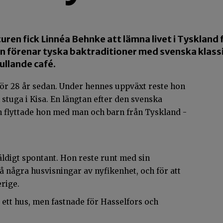
en fick Linnéa Behnke att lämna livet i Tyskland för
on förenar tyska baktraditioner med svenska klassi
ullande café.
ör 28 år sedan. Under hennes uppväxt reste hon
 stuga i Kisa. En längtan efter den svenska
an flyttade hon med man och barn från Tyskland -
äldigt spontant. Hon reste runt med sin
några husvisningar av nyfikenhet, och för att
erige.
ett hus, men fastnade för Hasselfors och