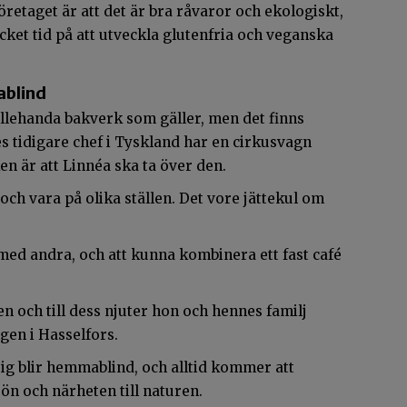
företaget är att det är bra råvaror och ekologiskt,
ket tid på att utveckla glutenfria och veganska
ablind
allehanda bakverk som gäller, men det finns
s tidigare chef i Tyskland har en cirkusvagn
en är att Linnéa ska ta över den.
 och vara på olika ställen. Det vore jättekul om
d andra, och att kunna kombinera ett fast café
 och till dess njuter hon och hennes familj
gen i Hasselfors.
ig blir hemmablind, och alltid kommer att
jön och närheten till naturen.