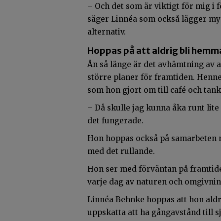
– Och det som är viktigt för mig i 
säger Linnéa som också lägger myc
alternativ.
Hoppas på att aldrig bli hemm
Än så länge är det avhämtning av 
större planer för framtiden. Henne
som hon gjort om till café och tank
– Då skulle jag kunna åka runt lite
det fungerade.
Hon hoppas också på samarbeten me
med det rullande.
Hon ser med förväntan på framtiden
varje dag av naturen och omgivnin
Linnéa Behnke hoppas att hon aldr
uppskatta att ha gångavstånd till s