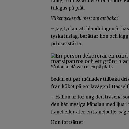
Enligt Linnéa är det ofta mindre k
tillagas på plåt.
Vilket tycker du mest om att baka?
– Jag tycker att blandningen är bä
tyska inslag, berättar hon och lägge
prinsesstårta.
Så där ja, då var rosen på plats.
Sedan ett par månader tillbaka dri
från köket på Porlavägen i Hassel
– Hallon är för mig den fräscha s
den här mysiga känslan med ljus i
kanel eller äter en kanelbulle, säg
Hon fortsätter: