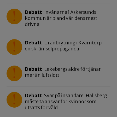
Debatt
Invånarna i Askersunds
kommun är bland världens mest
drivna
Debatt
Uranbrytning i Kvarntorp –
en skrämselpropaganda
Debatt
Lekebergs äldre förtjänar
mer än luftslott
Debatt
Svar på insändare: Hallsberg
måste ta ansvar för kvinnor som
utsätts för våld