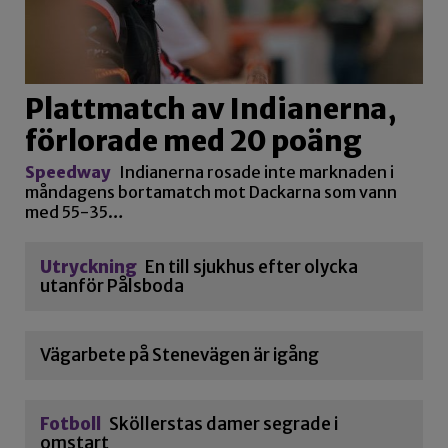
Plattmatch av Indianerna,
förlorade med 20 poäng
Speedway
Indianerna rosade inte marknaden i
måndagens bortamatch mot Dackarna som vann
med 55-35…
Utryckning
En till sjukhus efter olycka
utanför Pålsboda
Vägarbete på Stenevägen är igång
Fotboll
Sköllerstas damer segrade i
omstart