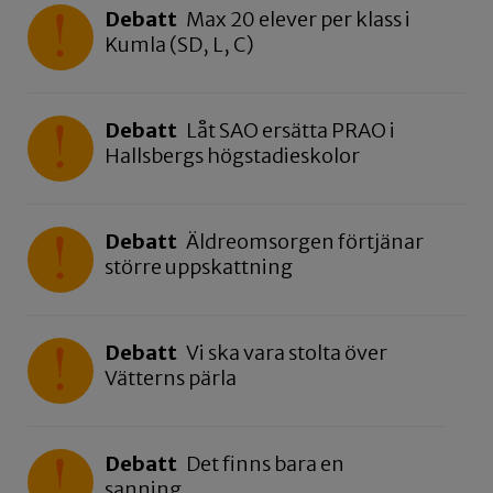
Debatt
Max 20 elever per klass i
Kumla (SD, L, C)
Debatt
Låt SAO ersätta PRAO i
Hallsbergs högstadieskolor
Debatt
Äldreomsorgen förtjänar
större uppskattning
Debatt
Vi ska vara stolta över
Vätterns pärla
Debatt
Det finns bara en
sanning