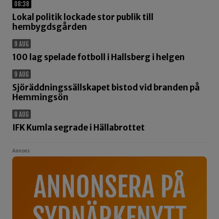
08:38
Lokal politik lockade stor publik till
hembygdsgården
9 AUG
100 lag spelade fotboll i Hallsberg i helgen
9 AUG
Sjöräddningssällskapet bistod vid branden på
Hemmingsön
8 AUG
IFK Kumla segrade i Hällabrottet
Annons