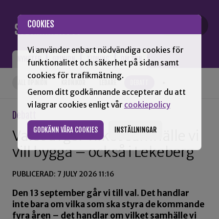
Gå till innehåll
COOKIES
Vi använder enbart nödvändiga cookies för
NYHETER
OPINION
TIDNING
OM SNN
funktionalitet och säkerhet på sidan samt
cookies för trafikmätning.
ALL OPINION
KRÖNIKOR
LEDARE
DEBATT
+
Genom ditt godkännande accepterar du att
vi lagrar cookies enligt vår
cookiepolicy
Debatt
GODKÄNN VÅRA COOKIES
INSTÄLLNINGAR
Valet avgör vilket samhälle vi
vill bygga – också i Lekeberg
PUBLICERAD: 7 JULY 2026 11:16
Den 13 september går vi till val. Det handlar
inte bara om vilka som ska styra de kommande
fyra åren – det handlar om vilket samhälle vi