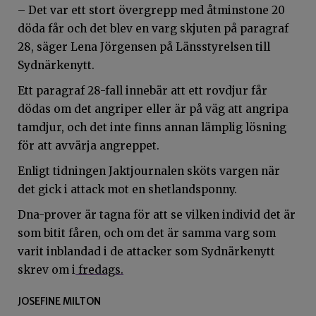
– Det var ett stort övergrepp med åtminstone 20
döda får och det blev en varg skjuten på paragraf
28, säger Lena Jörgensen på Länsstyrelsen till
Sydnärkenytt.
Ett paragraf 28-fall innebär att ett rovdjur får
dödas om det angriper eller är på väg att angripa
tamdjur, och det inte finns annan lämplig lösning
för att avvärja angreppet.
Enligt tidningen Jaktjournalen sköts vargen när
det gick i attack mot en shetlandsponny.
Dna-prover är tagna för att se vilken individ det är
som bitit fåren, och om det är samma varg som
varit inblandad i de attacker som Sydnärkenytt
skrev om i
fredags.
JOSEFINE MILTON