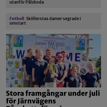
utanför Pålsboda
Fotboll
Sköllerstas damer segrade i
omstart
Stora framgångar under juli
för Järnvägens