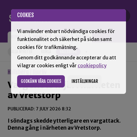
Gå till innehåll
COOKIES
Vi använder enbart nödvändiga cookies för
NYHETER
OPINION
TIDNING
OM SNN
funktionalitet och säkerhet på sidan samt
cookies för trafikmätning.
ALLA NYHETER
KUMLA
HALLSBERG
+
Genom ditt godkännande accepterar du att
vi lagrar cookies enligt vår
cookiepolicy
Hallsberg / Djurliv
GODKÄNN VÅRA COOKIES
INSTÄLLNINGAR
Varg sköts ihjäl i närheten
av Vretstorp
PUBLICERAD: 7 JULY 2026 8:32
I söndags skedde ytterligare en vargattack.
Denna gång i närheten av Vretstorp.