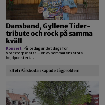
Dansband, Gyllene Tider-
tribute och rock på samma
kväll
Konsert
På lördag är det dags för
Vretstorpsnatta – en av sommarens stora
höjdpunkter i…
Elfel i Pålsboda skapade tågproblem