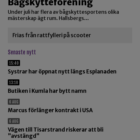
Bågskytteförening
Under juli har flera av bågskyttesportens olika
mästerskap ägt rum. Hallsbergs…
Frias från rattfylleri på scooter
Senaste nytt
15:40
Systrar har öppnat nytt längs Esplanaden
13:10
Butiken i Kumla har bytt namn
6 AUG
Marcus förlänger kontrakt i USA
6 AUG
Vägen till Tisarstrand riskerar att bli
”avstängd”