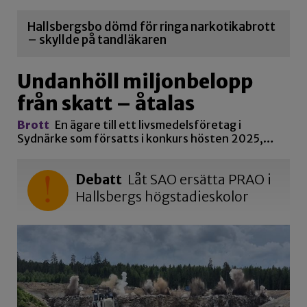
Hallsbergsbo dömd för ringa narkotikabrott
– skyllde på tandläkaren
Undanhöll miljonbelopp
från skatt – åtalas
Brott
En ägare till ett livsmedelsföretag i
Sydnärke som försatts i konkurs hösten 2025,…
Debatt
Låt SAO ersätta PRAO i
Hallsbergs högstadieskolor