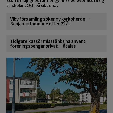
Större möjlighet för fler gymnasieelever att ta sig
till skolan. Och på sikt en…
Viby församling söker ny kyrkoherde –
Benjamin lämnade efter 21 år
Tidigare kassör misstänks ha använt
föreningspengar privat – åtalas