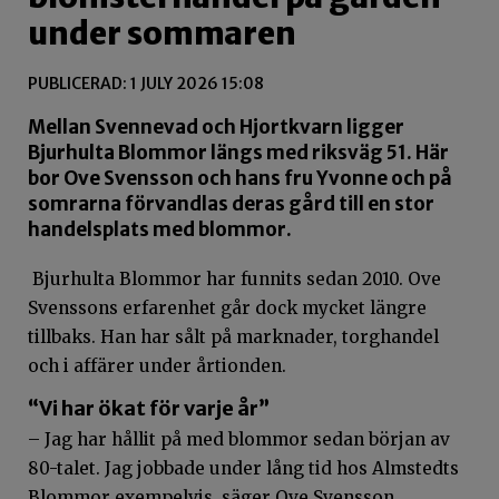
under sommaren
PUBLICERAD: 1 JULY 2026 15:08
Mellan Svennevad och Hjortkvarn ligger
Bjurhulta Blommor längs med riksväg 51. Här
bor Ove Svensson och hans fru Yvonne och på
somrarna förvandlas deras gård till en stor
handelsplats med blommor.
Bjurhulta Blommor har funnits sedan 2010. Ove
Svenssons erfarenhet går dock mycket längre
tillbaks. Han har sålt på marknader, torghandel
och i affärer under årtionden.
“Vi har ökat för varje år”
– Jag har hållit på med blommor sedan början av
80-talet. Jag jobbade under lång tid hos Almstedts
Blommor exempelvis, säger Ove Svensson.