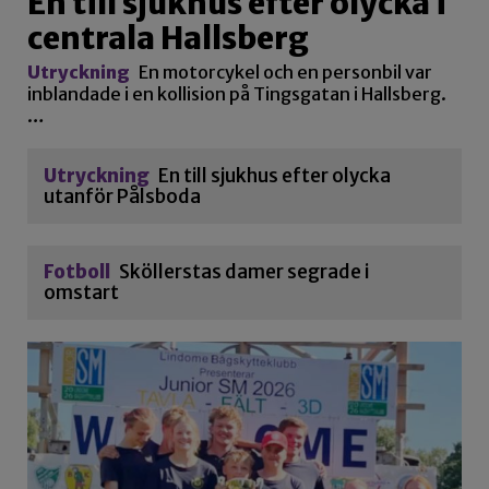
En till sjukhus efter olycka i
centrala Hallsberg
Utryckning
En motorcykel och en personbil var
inblandade i en kollision på Tingsgatan i Hallsberg.
…
Utryckning
En till sjukhus efter olycka
utanför Pålsboda
Fotboll
Sköllerstas damer segrade i
omstart