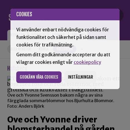
Gå till innehåll
COOKIES
Vi använder enbart nödvändiga cookies för
NYHETER
OPINION
TIDNING
OM SNN
funktionalitet och säkerhet på sidan samt
cookies för trafikmätning.
ALLA NYHETER
KUMLA
HALLSBERG
+
Genom ditt godkännande accepterar du att
vi lagrar cookies enligt vår
cookiepolicy
Hallsberg
GODKÄNN VÅRA COOKIES
INSTÄLLNINGAR
Ove och Yvonne Svensson bakom några av sina
färgglada sommarblommor hos Bjurhulta Blommor.
Foto: Anders Björk
Ove och Yvonne driver
blomsterhandel på gården