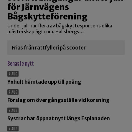
för Järnvägens
Bågskytteförening
Under juli har flera av bågskyttesportens olika
mästerskap ägt rum. Hallsbergs…
Frias från rattfylleri på scooter
Senaste nytt
7 AUG
Yxhult hämtade upp till poäng
7 AUG
Förslag om övergångsställe vid korsning
7 AUG
Systrar har öppnat nytt längs Esplanaden
7 AUG