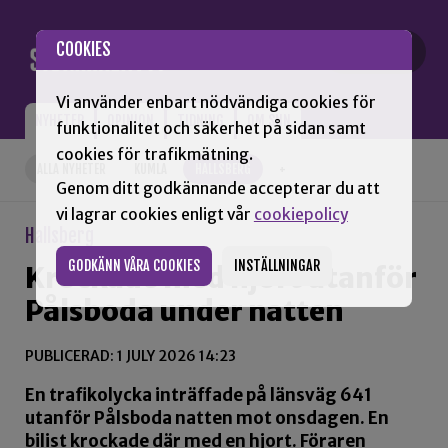
Gå till innehåll
COOKIES
Vi använder enbart nödvändiga cookies för
NYHETER
OPINION
TIDNING
OM SNN
funktionalitet och säkerhet på sidan samt
cookies för trafikmätning.
ALLA NYHETER
KUMLA
HALLSBERG
+
Genom ditt godkännande accepterar du att
vi lagrar cookies enligt vår
cookiepolicy
Hallsberg
GODKÄNN VÅRA COOKIES
INSTÄLLNINGAR
Krockade med hjort utanför
Pålsboda under natten
PUBLICERAD: 1 JULY 2026 14:23
En trafikolycka inträffade på länsväg 641
utanför Pålsboda natten mot onsdagen. En
bilist krockade där med en hjort. Föraren