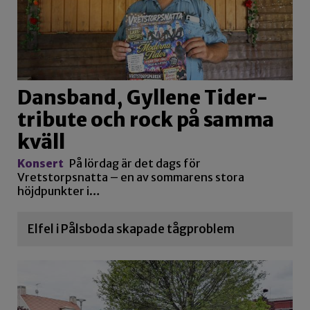
Dansband, Gyllene Tider-
tribute och rock på samma
kväll
Konsert
På lördag är det dags för
Vretstorpsnatta – en av sommarens stora
höjdpunkter i…
Elfel i Pålsboda skapade tågproblem