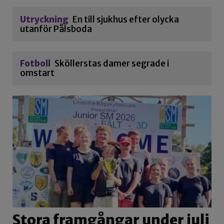
Utryckning
En till sjukhus efter olycka
utanför Pålsboda
Fotboll
Sköllerstas damer segrade i
omstart
Stora framgångar under juli