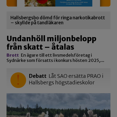
Hallsbergsbo dömd för ringa narkotikabrott
– skyllde på tandläkaren
Undanhöll miljonbelopp
från skatt – åtalas
Brott
En ägare till ett livsmedelsföretag i
Sydnärke som försatts i konkurs hösten 2025,…
Debatt
Låt SAO ersätta PRAO i
Hallsbergs högstadieskolor