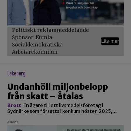
Politiskt reklammeddelande
Sponsor: Kumla
Läs mer
Socialdemokratiska
Arbetarekommun
lekeberg
Undanhöll miljonbelopp
från skatt – åtalas
Brott
En ägare till ett livsmedelsföretag i
Sydnärke som försatts i konkurs hösten 2025,…
Annons