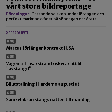
vårt stora bildreportage
Föreningar
Gassande solsken under lördagen och
perfekt marknadsväder på söndagen när årets…
Senaste nytt
6 AUG
Marcus förlänger kontrakt i USA
6 AUG
Vägen till Tisarstrand riskerar att bli
”avstängd”
6 AUG
Bilutställning i Hardemo augusti ut
6 AUG
Samzeliibron stängs natten till måndag
Annons