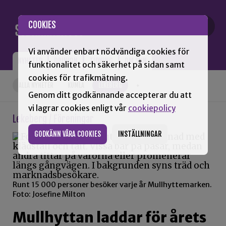
Gå till innehåll
COOKIES
Vi använder enbart nödvändiga cookies för
NYHETER
OPINION
TIDNING
OM SNN
funktionalitet och säkerhet på sidan samt
cookies för trafikmätning.
ALLA NYHETER
KUMLA
LEKEBERG
+
Genom ditt godkännande accepterar du att
vi lagrar cookies enligt vår
cookiepolicy
Lekeberg / Föreningar
GODKÄNN VÅRA COOKIES
INSTÄLLNINGAR
Runt 15 000 personer besöker varje år Mullhyttemarken.
Foto: Josefine Milton
Mullhyttan laddar för årets