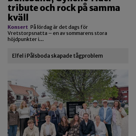
tribute och rock på samma
kväll
Konsert
På lördag är det dags för
Vretstorpsnatta – en av sommarens stora
höjdpunkter i…
Elfel i Pålsboda skapade tågproblem