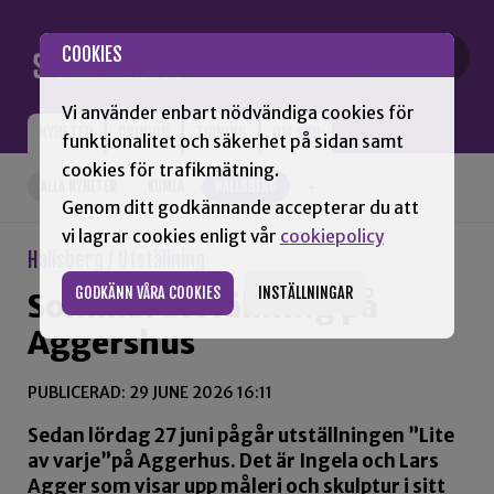
Gå till innehåll
COOKIES
Vi använder enbart nödvändiga cookies för
NYHETER
OPINION
TIDNING
OM SNN
funktionalitet och säkerhet på sidan samt
cookies för trafikmätning.
ALLA NYHETER
KUMLA
HALLSBERG
+
Genom ditt godkännande accepterar du att
vi lagrar cookies enligt vår
cookiepolicy
Hallsberg / Utställning
GODKÄNN VÅRA COOKIES
INSTÄLLNINGAR
Sommarutställning på
Aggershus
PUBLICERAD: 29 JUNE 2026 16:11
Sedan lördag 27 juni pågår utställningen ”Lite
av varje”på Aggerhus. Det är Ingela och Lars
Agger som visar upp måleri och skulptur i sitt