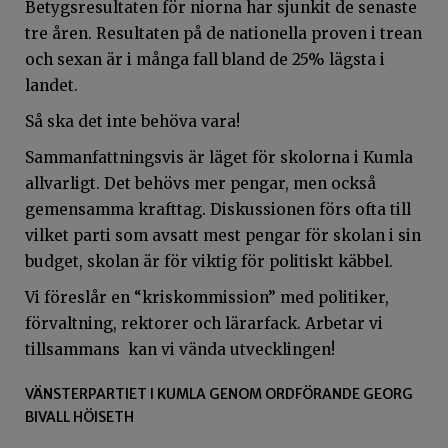
Betygsresultaten för niorna har sjunkit de senaste
tre åren. Resultaten på de nationella proven i trean
och sexan är i många fall bland de 25% lägsta i
landet.
Så ska det inte behöva vara!
Sammanfattningsvis är läget för skolorna i Kumla
allvarligt. Det behövs mer pengar, men också
gemensamma krafttag. Diskussionen förs ofta till
vilket parti som avsatt mest pengar för skolan i sin
budget, skolan är för viktig för politiskt käbbel.
Vi föreslår en “kriskommission” med politiker,
förvaltning, rektorer och lärarfack. Arbetar vi
tillsammans kan vi vända utvecklingen!
VÄNSTERPARTIET I KUMLA GENOM ORDFÖRANDE GEORG
BIVALL HÖISETH