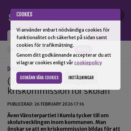
Gå till innehåll
COOKIES
Vi använder enbart nödvändiga cookies för
NYHETER
OPINION
TIDNING
OM SNN
funktionalitet och säkerhet på sidan samt
cookies för trafikmätning.
ALL OPINION
KRÖNIKOR
LEDARE
DEBATT
+
Genom ditt godkännande accepterar du att
vi lagrar cookies enligt vår
cookiepolicy
Debatt
GODKÄNN VÅRA COOKIES
INSTÄLLNINGAR
(V) i Kumla vill skapa en
kriskommission för skolan
PUBLICERAD: 26 FEBRUARY 2026 17:16
Även Vänsterpartiet i Kumla tycker till om
skolutvecklingen inom kommunen. Man
önskar se att en kriskommission bildas för att