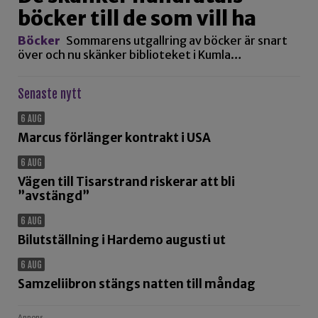
böcker till de som vill ha
Böcker
Sommarens utgallring av böcker är snart
över och nu skänker biblioteket i Kumla…
Senaste nytt
6 AUG
Marcus förlänger kontrakt i USA
6 AUG
Vägen till Tisarstrand riskerar att bli
”avstängd”
6 AUG
Bilutställning i Hardemo augusti ut
6 AUG
Samzeliibron stängs natten till måndag
Annons